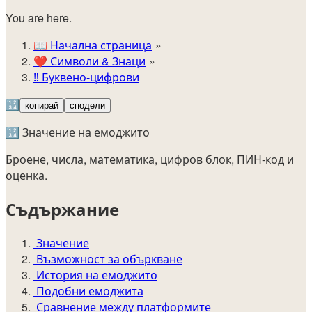
You are here.
📖
Начална страница
❤️
Символи & Знаци
‼️
Буквено-цифрови
🔢
копирай
сподели
🔢 Значение на емоджито
Броене, числа, математика, цифров блок, ПИН-код и
оценка.
Съдържание
Значение
Възможност за объркване
История на емоджито
Подобни емоджита
Сравнение между платформите