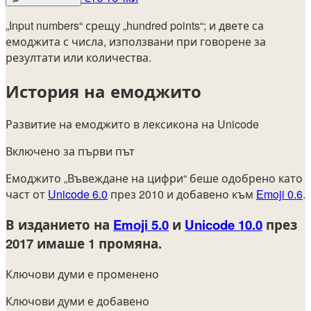
„Input numbers“ срещу „hundred points“; и двете са
емоджита с числа, използвани при говорене за
резултати или количества.
История на емоджито
Развитие на емоджито в лексикона на Unicode
Включено за първи път
Емоджито „Въвеждане на цифри“ беше одобрено като
част от
Unicode 6.0
през 2010 и добавено към
Emoji 0.6
.
В изданието на
Emoji 5.0
и
Unicode 10.0
през
2017
имаше 1 промяна.
Ключови думи е променено
Ключови думи е добавено