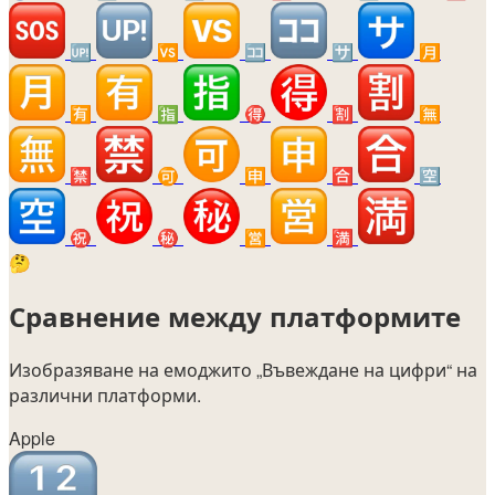
🆙
🆚
🈁
🈂️
🈷️
🈶
🈯
🉐
🈹
🈚
🈲
🉑
🈸
🈴
🈳
㊗️
㊙️
🈺
🈵
🤔
Сравнение между платформите
Изобразяване на емоджито
„Въвеждане на цифри“
на
различни платформи.
Apple