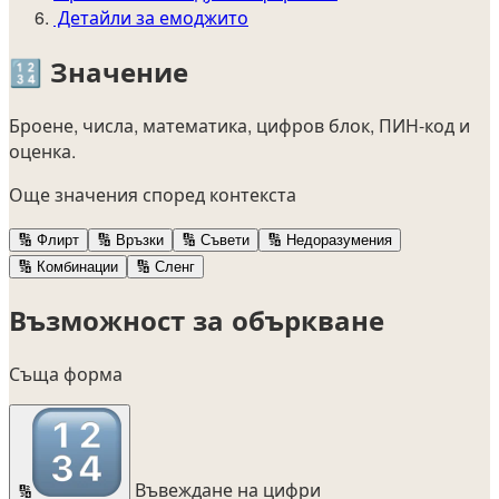
Детайли за емоджито
🔢
Значение
Броене, числа, математика, цифров блок, ПИН-код и
оценка.
Още значения според контекста
🔢
Флирт
🔢
Връзки
🔢
Съвети
🔢
Недоразумения
🔢
Комбинации
🔢
Сленг
Възможност за объркване
Съща форма
Въвеждане на цифри
🔢