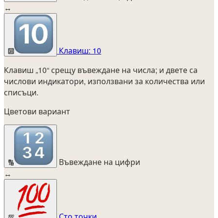
↔
Клавиш: 10
🔟
Клавиш „10“ срещу въвеждане на числа; и двете са
числови индикатори, използвани за количества или
списъци.
Цветови вариант
Въвеждане на цифри
🔢
↔
Сто точки
💯