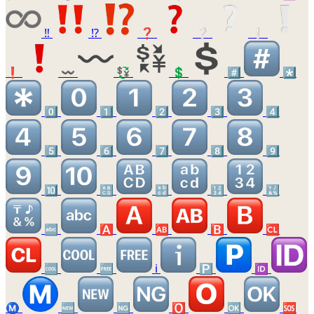
‼️
⁉️
❓
❔
❕
❗
〰️
💱
💲
#️⃣
*️⃣
0️⃣
1️⃣
2️⃣
3️⃣
4️⃣
5️⃣
6️⃣
7️⃣
8️⃣
9️⃣
🔟
🔠
🔡
🔢
🔣
🔤
🅰️
🆎
🅱️
🆑
🆒
🆓
ℹ️
🅿️
🆔
Ⓜ️
🆕
🆖
🅾️
🆗
🆘