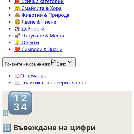
📕️
Всички категории
😊️
Смайлита & Хора
🙈️
Животни & Природа
🍔️
Ядене & Пиене
⚽️
Дейности
🚀️
Пътуване & Места
💡️
Обекти
❤️
Символи & Знаци
Покажете избора на език
Език:
📖️
Oтпечатък
📖️
Политика за поверителност
🔢
🔢
Въвеждане на цифри