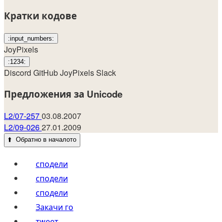
Кратки кодове
:input_numbers:
JoyPixels
:1234:
Discord
GitHub
JoyPixels
Slack
Предложения за Unicode
L2/07-257
03.08.2007
L2/09-026
27.01.2009
⬆️
Обратно в началото
сподели
сподели
сподели
Закачи го
тwеет