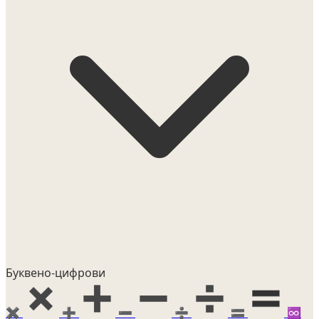
Буквено-цифрови
✖️
➕
➖
➗
🟰
♾️