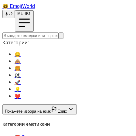
🤓️
EmojiWorld
☀️
🌙
МЕНЮ
Категории:
😊️
🙈️
🍔️
⚽️
🚀️
💡️
❤️
Покажете избора на език
Език:
Категории емотикони