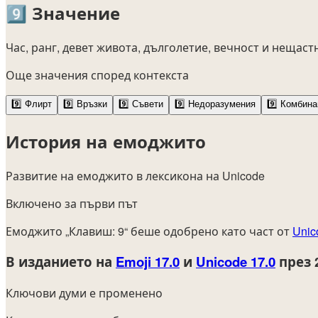
9️⃣
Значение
Час, ранг, девет живота, дълголетие, вечност и нещаст
Още значения според контекста
9️⃣
Флирт
9️⃣
Връзки
9️⃣
Съвети
9️⃣
Недоразумения
9️⃣
Комбина
История на емоджито
Развитие на емоджито в лексикона на Unicode
Включено за първи път
Емоджито „Клавиш: 9“ беше одобрено като част от
Unic
В изданието на
Emoji 17.0
и
Unicode 17.0
през 
Ключови думи е променено