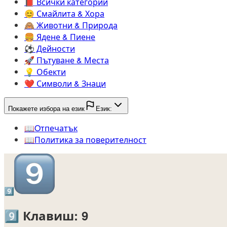
📕️
Всички категории
😊️
Смайлита & Хора
🙈️
Животни & Природа
🍔️
Ядене & Пиене
⚽️
Дейности
🚀️
Пътуване & Места
💡️
Обекти
❤️
Символи & Знаци
Покажете избора на език
Език:
📖️
Oтпечатък
📖️
Политика за поверителност
9️⃣
9️⃣
Клавиш: 9