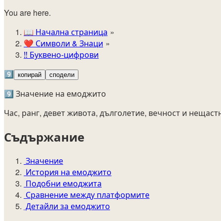
You are here.
📖
Начална страница
❤️
Символи & Знаци
‼️
Буквено-цифрови
9️⃣
копирай
сподели
9️⃣ Значение на емоджито
Час, ранг, девет живота, дълголетие, вечност и нещаст
Съдържание
Значение
История на емоджито
Подобни емоджита
Сравнение между платформите
Детайли за емоджито