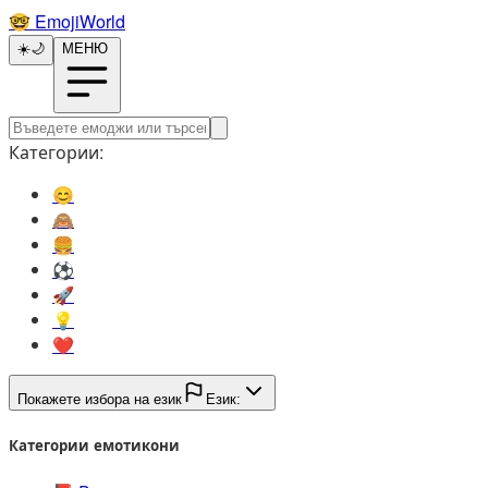
🤓️
EmojiWorld
☀️
🌙
МЕНЮ
Категории:
😊️
🙈️
🍔️
⚽️
🚀️
💡️
❤️
Покажете избора на език
Език:
Категории емотикони