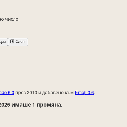
но число.
ции
9️⃣
Сленг
ode 6.0
през 2010 и добавено към
Emoji 0.6
.
2025
имаше 1 промяна.