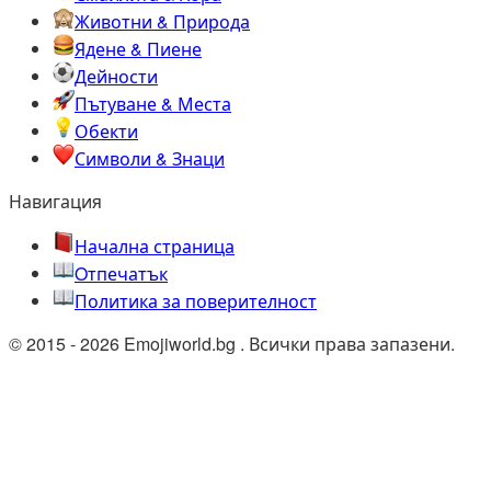
Животни & Природа
Ядене & Пиене
Дейности
Пътуване & Места
Обекти
Символи & Знаци
Навигация
Начална страница
Oтпечатък
Политика за поверителност
© 2015 - 2026 Emojiworld.bg . Всички права запазени.