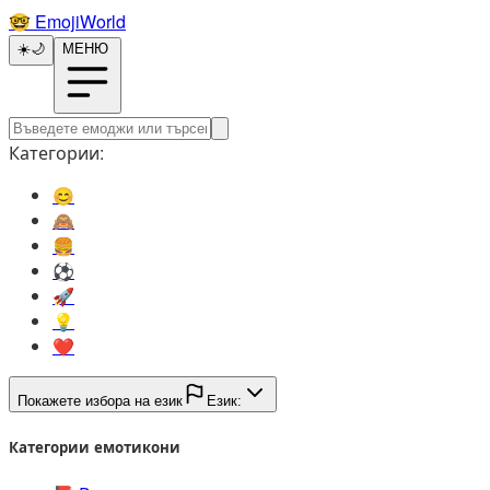
🤓️
EmojiWorld
☀️
🌙
МЕНЮ
Категории:
😊️
🙈️
🍔️
⚽️
🚀️
💡️
❤️
Покажете избора на език
Език:
Категории емотикони