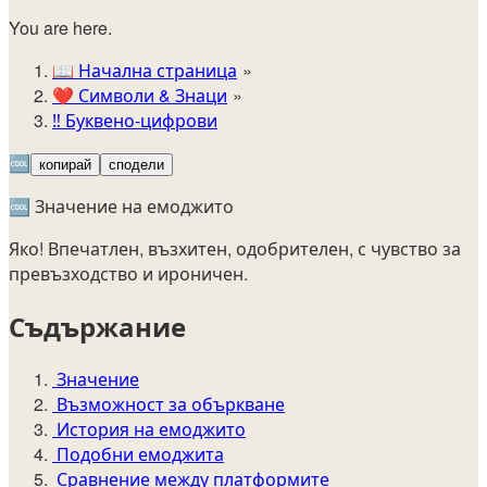
You are here.
📖
Начална страница
❤️
Символи & Знаци
‼️
Буквено-цифрови
🆒
копирай
сподели
🆒 Значение на емоджито
Яко! Впечатлен, възхитен, одобрителен, с чувство за
превъзходство и ироничен.
Съдържание
Значение
Възможност за объркване
История на емоджито
Подобни емоджита
Сравнение между платформите