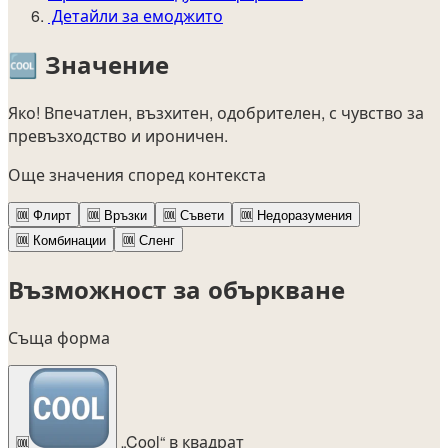
Детайли за емоджито
🆒
Значение
Яко! Впечатлен, възхитен, одобрителен, с чувство за
превъзходство и ироничен.
Още значения според контекста
🆒
Флирт
🆒
Връзки
🆒
Съвети
🆒
Недоразумения
🆒
Комбинации
🆒
Сленг
Възможност за объркване
Съща форма
„Cool“ в квадрат
🆒