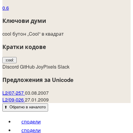
0.6
Ключови думи
cool
бутон
„Cool“ в квадрат
Кратки кодове
:cool:
Discord
GitHub
JoyPixels
Slack
Предложения за Unicode
L2/07-257
03.08.2007
L2/09-026
27.01.2009
⬆️
Обратно в началото
сподели
сподели