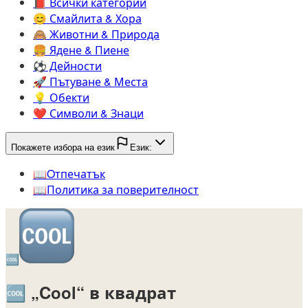
📕️
Всички категории
😊️
Смайлита & Хора
🙈️
Животни & Природа
🍔️
Ядене & Пиене
⚽️
Дейности
🚀️
Пътуване & Места
💡️
Обекти
❤️
Символи & Знаци
Покажете избора на език
Език:
📖️
Oтпечатък
📖️
Политика за поверителност
🆒
🆒
„Cool“ в квадрат