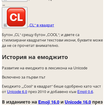
↔
„CL“ в квадрат
🆑
Бутон „CL“ срещу бутон „COOL“; и двете са
стилизирани квадратни текстови икони, буквите може
да не се прочетат внимателно.
История на емоджито
Развитие на емоджито в лексикона на Unicode
Включено за първи път
Емоджито „„Cool“ в квадрат“ беше одобрено като част
от
Unicode 6.0
през 2010 и добавено към
Emoji 0.6
.
В изданието на
Emoji 16.0
и
Unicode 16.0
през