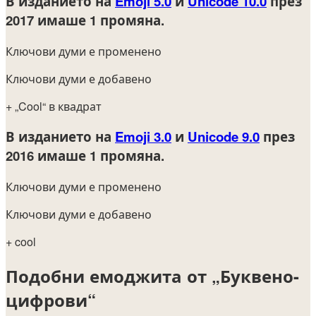
В изданието на
Emoji 5.0
и
Unicode 10.0
през
2017
имаше 1 промяна.
Ключови думи е променено
Ключови думи е добавено
+ „Cool“ в квадрат
В изданието на
Emoji 3.0
и
Unicode 9.0
през
2016
имаше 1 промяна.
Ключови думи е променено
Ключови думи е добавено
+ cool
Подобни емоджита от „Буквено-
цифрови“