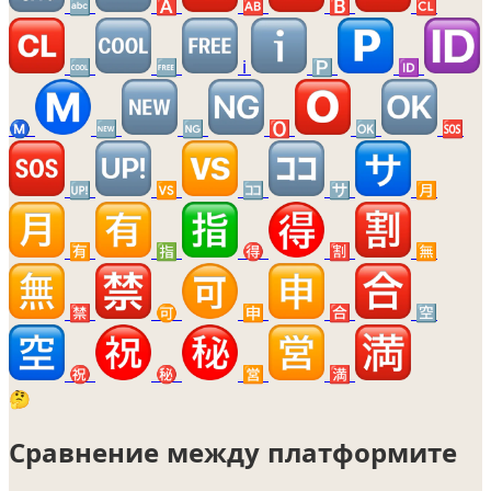
🔤
🅰️
🆎
🅱️
🆑
🆒
🆓
ℹ️
🅿️
🆔
Ⓜ️
🆕
🆖
🅾️
🆗
🆘
🆙
🆚
🈁
🈂️
🈷️
🈶
🈯
🉐
🈹
🈚
🈲
🉑
🈸
🈴
🈳
㊗️
㊙️
🈺
🈵
🤔
Сравнение между платформите