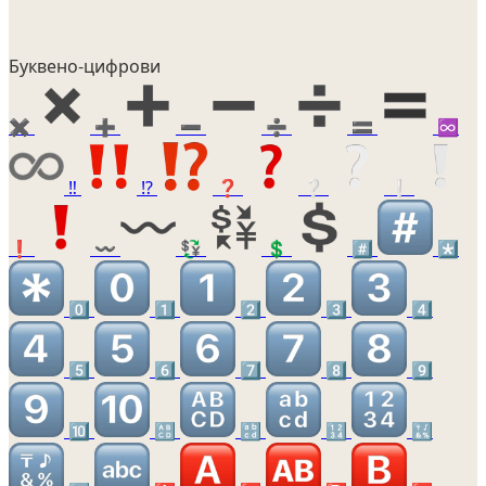
Буквено-цифрови
✖️
➕
➖
➗
🟰
♾️
‼️
⁉️
❓
❔
❕
❗
〰️
💱
💲
#️⃣
*️⃣
0️⃣
1️⃣
2️⃣
3️⃣
4️⃣
5️⃣
6️⃣
7️⃣
8️⃣
9️⃣
🔟
🔠
🔡
🔢
🔣