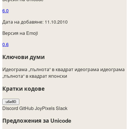
6.0
Дата на добавяне: 11.10.2010
Версия на Emoji
0.6
Ключови думи
Идеограма „пълнота“ в квадрат
идеограма
идеограма
„пълнота“ в квадрат
японски
Кратки кодове
:u6e80:
Discord
GitHub
JoyPixels
Slack
Предложения за Unicode