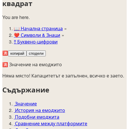
квадрат
You are here.
📖
Начална страница
❤️
Символи & Знаци
‼️
Буквено-цифрови
🈵
копирай
сподели
🈵 Значение на емоджито
Няма място! Капацитетът е запълнен, всичко е заето.
Съдържание
Значение
История на емоджито
Подобни емоджита
Сравнение между платформите