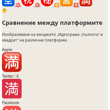
㊗️
㊙️
🈺
🈵
🤔
Сравнение между платформите
Изобразяване на емоджито
„Идеограма „пълнота“ в
квадрат“
на различни платформи.
Apple
Twitter / X
Facebook