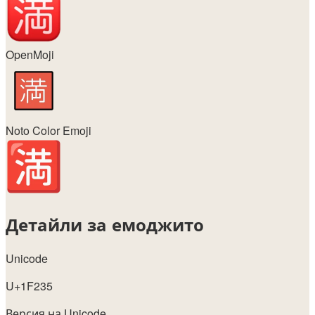
OpenMoji
Noto Color Emoji
Детайли за емоджито
Unicode
U+1F235
Версия на Unicode