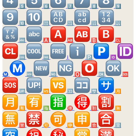
5️⃣
6️⃣
7️⃣
8️⃣
9️⃣
🔟
🔠
🔡
🔢
🔣
🔤
🅰️
🆎
🅱️
🆑
🆒
🆓
ℹ️
🅿️
🆔
Ⓜ️
🆕
🆖
🅾️
🆗
🆘
🆙
🆚
🈁
🈂️
🈷️
🈶
🈯
🉐
🈹
🈚
🈲
🉑
🈸
🈴
🈳