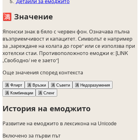
Детайли за емоджито
🈵
Значение
Японски знак в бяло с червен фон. Означава пълна
възприемчивост и капацитет. Символът е например
за „зареждане на колата до горе“ или се използва при
хотелски стаи. Противоположното емоджи е: [LINK
„Свободно/ не е заето“]
Още значения според контекста
🈵
Флирт
🈵
Връзки
🈵
Съвети
🈵
Недоразумения
🈵
Комбинации
🈵
Сленг
История на емоджито
Развитие на емоджито в лексикона на Unicode
Включено за първи път