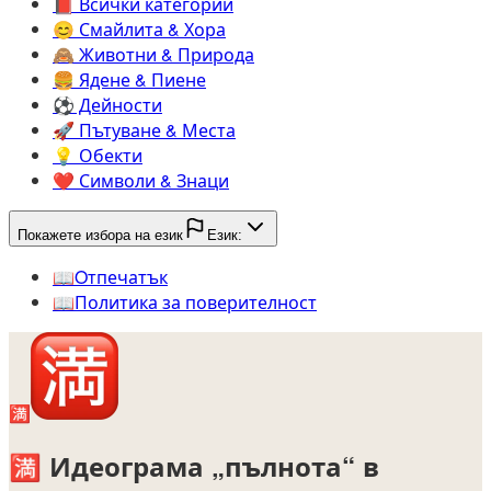
📕️
Всички категории
😊️
Смайлита & Хора
🙈️
Животни & Природа
🍔️
Ядене & Пиене
⚽️
Дейности
🚀️
Пътуване & Места
💡️
Обекти
❤️
Символи & Знаци
Покажете избора на език
Език:
📖️
Oтпечатък
📖️
Политика за поверителност
🈵
🈵
Идеограма „пълнота“ в