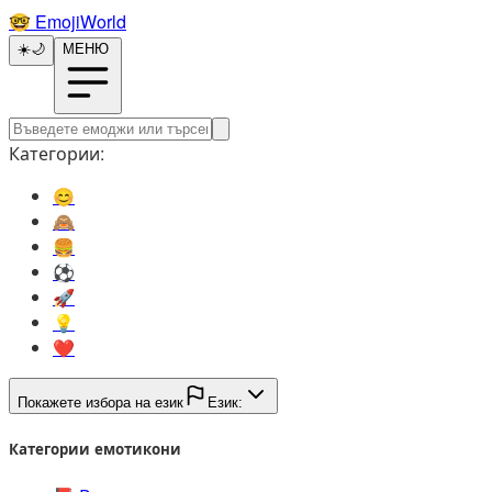
🤓️
EmojiWorld
☀️
🌙
МЕНЮ
Категории:
😊️
🙈️
🍔️
⚽️
🚀️
💡️
❤️
Покажете избора на език
Език:
Категории емотикони