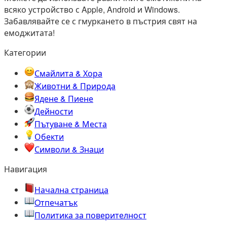
всяко устройство с Apple, Android и Windows.
Забавлявайте се с гмуркането в пъстрия свят на
емоджитата!
Категории
Смайлита & Хора
Животни & Природа
Ядене & Пиене
Дейности
Пътуване & Места
Обекти
Символи & Знаци
Навигация
Начална страница
Oтпечатък
Политика за поверителност