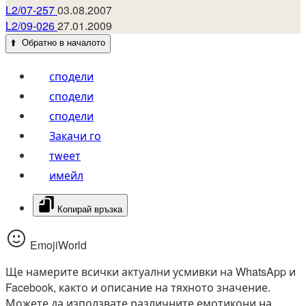
L2/07-257
03.08.2007
L2/09-026
27.01.2009
⬆️
Обратно в началото
сподели
сподели
сподели
Закачи го
тwеет
имейл
Копирай връзка
EmojiWorld
Ще намерите всички актуални усмивки на WhatsApp и
Facebook, както и описание на тяхното значение.
Можете да използвате различните емотикони на