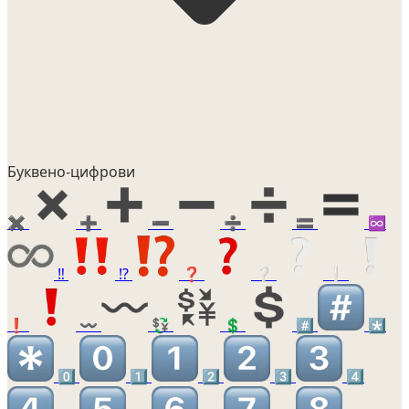
Буквено-цифрови
✖️
➕
➖
➗
🟰
♾️
‼️
⁉️
❓
❔
❕
❗
〰️
💱
💲
#️⃣
*️⃣
0️⃣
1️⃣
2️⃣
3️⃣
4️⃣