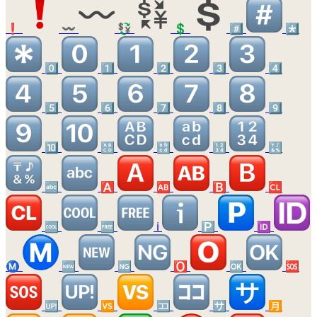
❗
〰️
💱
💲
#️⃣
*️⃣
0️⃣
1️⃣
2️⃣
3️⃣
4️⃣
5️⃣
6️⃣
7️⃣
8️⃣
9️⃣
🔟
🔠
🔡
🔢
🔣
🔤
🅰️
🆎
🅱️
🆑
🆒
🆓
ℹ️
🅿️
🆔
Ⓜ️
🆕
🆖
🅾️
🆗
🆘
🆙
🆚
🈁
🈂️
🈷️