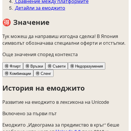
Сравнение между платформите
Детайли за емоджито
🉐
Значение
Тук можеш да направиш изгодна сделка! В Япония
символът обозначава специални оферти и отстъпки.
Още значения според контекста
🉐
Флирт
🉐
Връзки
🉐
Съвети
🉐
Недоразумения
🉐
Комбинации
🉐
Сленг
История на емоджито
Развитие на емоджито в лексикона на Unicode
Включено за първи път
Емоджито „Идеограма за предимство в кръг“ беше