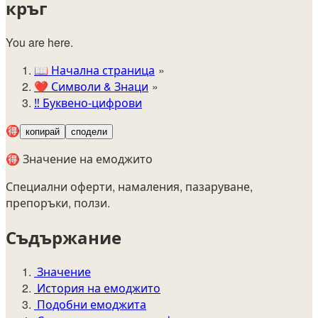
кръг
You are here.
📖
Начална страница
❤️
Символи & Знаци
‼️
Буквено-цифрови
🉐
копирай
сподели
🉐 Значение на емоджито
Специални оферти, намаления, пазаруване,
препоръки, ползи.
Съдържание
Значение
История на емоджито
Подобни емоджита