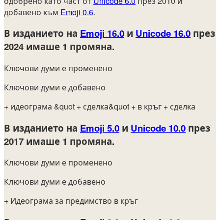
одобрено като част от
Unicode 6.0
през 2010 и
добавено към
Emoji 0.6
.
В изданието на
Emoji 16.0
и
Unicode 16.0
през
2024
имаше 1 промяна.
Ключови думи е променено
Ключови думи е добавено
+ идеограма &quot
+ сделка&quot
+ в кръг
+ сделка
В изданието на
Emoji 5.0
и
Unicode 10.0
през
2017
имаше 1 промяна.
Ключови думи е променено
Ключови думи е добавено
+ Идеограма за предимство в кръг