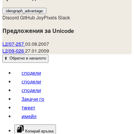
:ideograph_advantage:
Discord
GitHub
JoyPixels
Slack
Предложения за Unicode
L2/07-257
03.08.2007
L2/09-026
27.01.2009
⬆️
Обратно в началото
сподели
сподели
сподели
Закачи го
тwеет
имейл
Копирай връзка