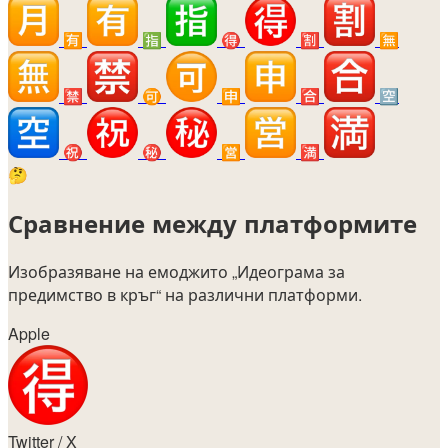
🈶
🈯
🉐
🈹
🈚
🈲
🉑
🈸
🈴
🈳
㊗️
㊙️
🈺
🈵
🤔
Сравнение между платформите
Изобразяване на емоджито
„Идеограма за
предимство в кръг“
на различни платформи.
Apple
Twitter / X