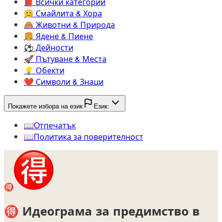
📕️
Всички категории
😊️
Смайлита & Хора
🙈️
Животни & Природа
🍔️
Ядене & Пиене
⚽️
Дейности
🚀️
Пътуване & Места
💡️
Обекти
❤️
Символи & Знаци
Покажете избора на език
Език:
📖️
Oтпечатък
📖️
Политика за поверителност
🉐
🉐
Идеограма за предимство в