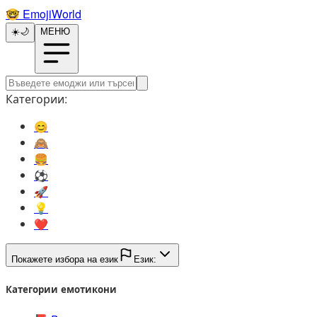
🤓️
EmojiWorld
☀️
🌙
МЕНЮ
Категории:
😊️
🙈️
🍔️
⚽️
🚀️
💡️
❤️
Покажете избора на език
Език:
Категории емотикони