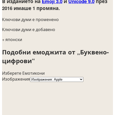
В изданието на
Emoji 3.0
и
Unicode 9.0
през
2016
имаше 1 промяна.
Ключови думи е променено
Ключови думи е добавено
+ японски
Подобни емоджита от „Буквено-
цифрови“
Изберете Емотикони
Изображения