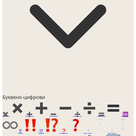
Буквено-цифрови
✖️
➕
➖
➗
🟰
♾️
‼️
⁉️
❓
❔
❕