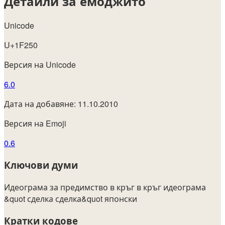
Детайли за емоджито
Unicode
U+1F250
Версия на Unicode
6.0
Дата на добавяне: 11.10.2010
Версия на Emoji
0.6
Ключови думи
Идеограма за предимство в кръг
в кръг
идеограма
&quot
сделка
сделка&quot
японски
Кратки кодове