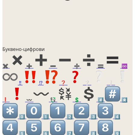
Буквено-цифрови
✖️
➕
➖
➗
🟰
♾️
‼️
⁉️
❓
❔
❕
❗
〰️
💱
💲
#️⃣
*️⃣
0️⃣
1️⃣
2️⃣
3️⃣
4️⃣
5️⃣
6️⃣
7️⃣
8️⃣
9️⃣