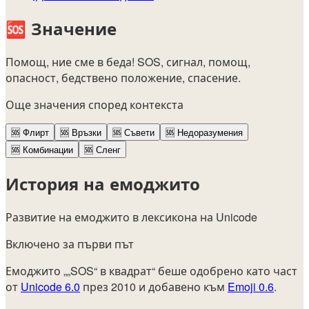
🆘
Значение
Помощ, ние сме в беда! SOS, сигнал, помощ,
опасност, бедствено положение, спасение.
Още значения според контекста
🆘
Флирт
🆘
Връзки
🆘
Съвети
🆘
Недоразумения
🆘
Комбинации
🆘
Сленг
История на емоджито
Развитие на емоджито в лексикона на Unicode
Включено за първи път
Емоджито „„SOS“ в квадрат“ беше одобрено като част
от
Unicode 6.0
през 2010 и добавено към
Emoji 0.6
.