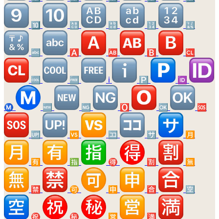
🔟
🔠
🔡
🔢
🔣
🔤
🅰️
🆎
🅱️
🆑
🆒
🆓
ℹ️
🅿️
🆔
Ⓜ️
🆕
🆖
🅾️
🆗
🆘
🆙
🆚
🈁
🈂️
🈷️
🈶
🈯
🉐
🈹
🈚
🈲
🉑
🈸
🈴
🈳
㊗️
㊙️
🈺
🈵