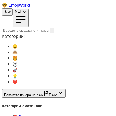
🤓️
EmojiWorld
☀️
🌙
МЕНЮ
Категории:
😊️
🙈️
🍔️
⚽️
🚀️
💡️
❤️
Покажете избора на език
Език:
Категории емотикони