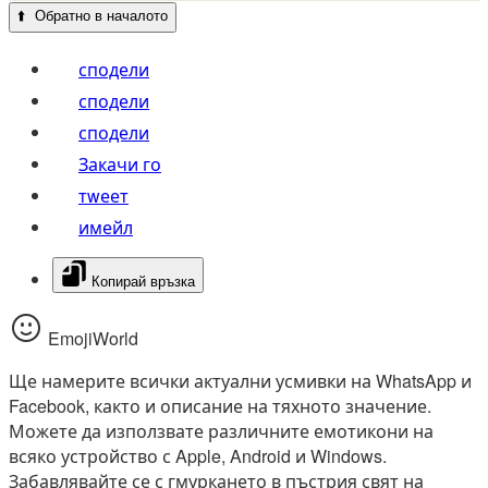
⬆️
Обратно в началото
сподели
сподели
сподели
Закачи го
тwеет
имейл
Копирай връзка
EmojiWorld
Ще намерите всички актуални усмивки на WhatsApp и
Facebook, както и описание на тяхното значение.
Можете да използвате различните емотикони на
всяко устройство с Apple, Android и Windows.
Забавлявайте се с гмуркането в пъстрия свят на