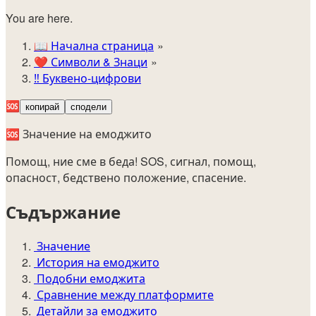
You are here.
📖
Начална страница
❤️
Символи & Знаци
‼️
Буквено-цифрови
🆘
копирай
сподели
🆘 Значение на емоджито
Помощ, ние сме в беда! SOS, сигнал, помощ,
опасност, бедствено положение, спасение.
Съдържание
Значение
История на емоджито
Подобни емоджита
Сравнение между платформите
Детайли за емоджито