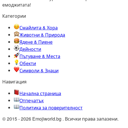
емоджитата!
Категории
Смайлита & Хора
Животни & Природа
Ядене & Пиене
Дейности
Пътуване & Места
Обекти
Символи & Знаци
Навигация
Начална страница
Oтпечатък
Политика за поверителност
© 2015 - 2026 Emojiworld.bg . Всички права запазени.