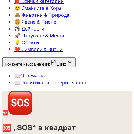
📕️
Всички категории
😊️
Смайлита & Хора
🙈️
Животни & Природа
🍔️
Ядене & Пиене
⚽️
Дейности
🚀️
Пътуване & Места
💡️
Обекти
❤️
Символи & Знаци
Покажете избора на език
Език:
📖️
Oтпечатък
📖️
Политика за поверителност
🆘
🆘
„SOS“ в квадрат