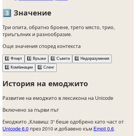
3️⃣
Значение
Три опита, обратно броене, трето място, трио,
триъгълник и разнообразие.
Още значения според контекста
3️⃣
Флирт
3️⃣
Връзки
3️⃣
Съвети
3️⃣
Недоразумения
3️⃣
Комбинации
3️⃣
Сленг
История на емоджито
Развитие на емоджито в лексикона на Unicode
Включено за първи път
Емоджито „Клавиш: 3“ беше одобрено като част от
Unicode 6.0
през 2010 и добавено към
Emoji 0.6
.