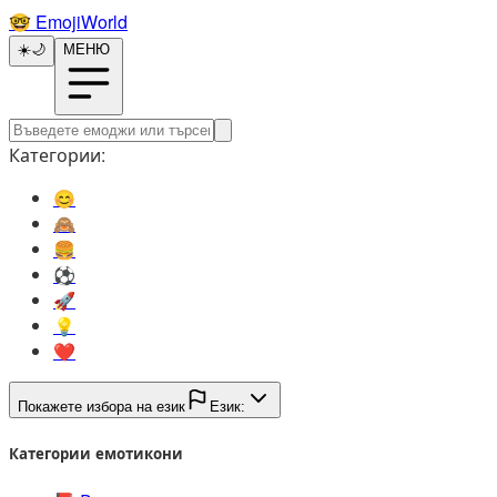
🤓️
EmojiWorld
☀️
🌙
МЕНЮ
Категории:
😊️
🙈️
🍔️
⚽️
🚀️
💡️
❤️
Покажете избора на език
Език:
Категории емотикони