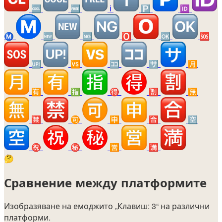
🆒
🆓
ℹ️
🅿️
🆔
Ⓜ️
🆕
🆖
🅾️
🆗
🆘
🆙
🆚
🈁
🈂️
🈷️
🈶
🈯
🉐
🈹
🈚
🈲
🉑
🈸
🈴
🈳
㊗️
㊙️
🈺
🈵
🤔
Сравнение между платформите
Изобразяване на емоджито
„Клавиш: 3“
на различни
платформи.