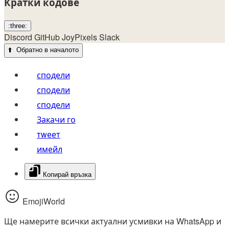
Кратки кодове
:three:
Discord
GitHub
JoyPixels
Slack
⬆️
Обратно в началото
сподели
сподели
сподели
Закачи го
тwеет
имейл
Копирай връзка
EmojiWorld
Ще намерите всички актуални усмивки на WhatsApp и