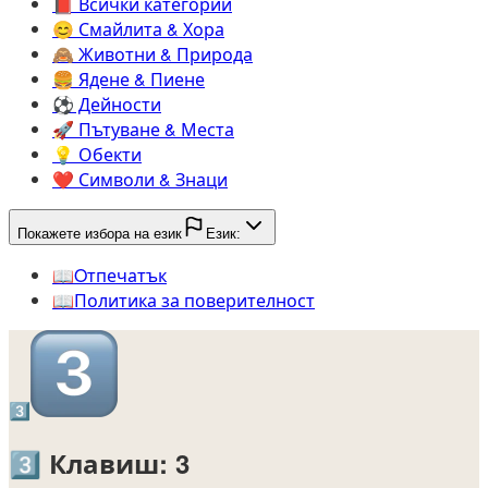
📕️
Всички категории
😊️
Смайлита & Хора
🙈️
Животни & Природа
🍔️
Ядене & Пиене
⚽️
Дейности
🚀️
Пътуване & Места
💡️
Обекти
❤️
Символи & Знаци
Покажете избора на език
Език:
📖️
Oтпечатък
📖️
Политика за поверителност
3️⃣
3️⃣
Клавиш: 3