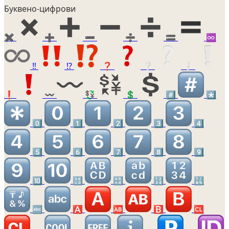
Буквено-цифрови
✖️
➕
➖
➗
🟰
♾️
‼️
⁉️
❓
❔
❕
❗
〰️
💱
💲
#️⃣
*️⃣
0️⃣
1️⃣
2️⃣
3️⃣
4️⃣
5️⃣
6️⃣
7️⃣
8️⃣
9️⃣
🔟
🔠
🔡
🔢
🔣
🔤
🅰️
🆎
🅱️
🆑