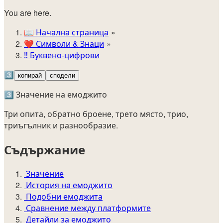
You are here.
📖
Начална страница
❤️
Символи & Знаци
‼️
Буквено-цифрови
3️⃣
копирай
сподели
3️⃣ Значение на емоджито
Три опита, обратно броене, трето място, трио,
триъгълник и разнообразие.
Съдържание
Значение
История на емоджито
Подобни емоджита
Сравнение между платформите
Детайли за емоджито