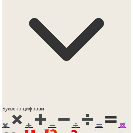
Буквено-цифрови
✖️
➕
➖
➗
🟰
♾️