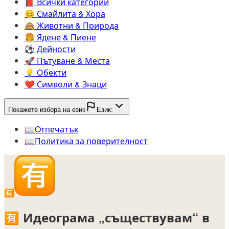
📕️
Всички категории
😊️
Смайлита & Хора
🙈️
Животни & Природа
🍔️
Ядене & Пиене
⚽️
Дейности
🚀️
Пътуване & Места
💡️
Обекти
❤️
Символи & Знаци
Покажете избора на език
Език:
📖️
Oтпечатък
📖️
Политика за поверителност
🈶
🈶
Идеограма „съществувам“ в