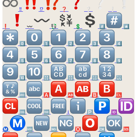
‼️
⁉️
❓
❔
❕
❗
〰️
💱
💲
#️⃣
*️⃣
0️⃣
1️⃣
2️⃣
3️⃣
4️⃣
5️⃣
6️⃣
7️⃣
8️⃣
9️⃣
🔟
🔠
🔡
🔢
🔣
🔤
🅰️
🆎
🅱️
🆑
🆒
🆓
ℹ️
🅿️
🆔
Ⓜ️
🆕
🆖
🅾️
🆗
🆘