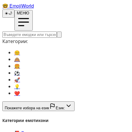
🤓️
EmojiWorld
☀️
🌙
МЕНЮ
Категории:
😊️
🙈️
🍔️
⚽️
🚀️
💡️
❤️
Покажете избора на език
Език:
Категории емотикони