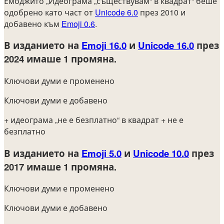
Емоджито „Идеограма „съществувам“ в квадрат“ беше
одобрено като част от
Unicode 6.0
през 2010 и
добавено към
Emoji 0.6
.
В изданието на
Emoji 16.0
и
Unicode 16.0
през
2024
имаше 1 промяна.
Ключови думи е променено
Ключови думи е добавено
+ идеограма „не е безплатно“ в квадрат
+ не е
безплатно
В изданието на
Emoji 5.0
и
Unicode 10.0
през
2017
имаше 1 промяна.
Ключови думи е променено
Ключови думи е добавено