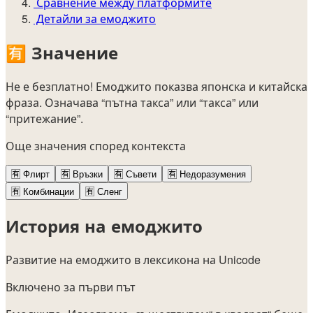
Сравнение между платформите
Детайли за емоджито
🈶
Значение
Не е безплатно! Емоджито показва японска и китайска
фраза. Означава “пътна такса” или “такса” или
“притежание”.
Още значения според контекста
🈶
Флирт
🈶
Връзки
🈶
Съвети
🈶
Недоразумения
🈶
Комбинации
🈶
Сленг
История на емоджито
Развитие на емоджито в лексикона на Unicode
Включено за първи път