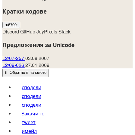
Кратки кодове
:u6709:
Discord
GitHub
JoyPixels
Slack
Предложения за Unicode
L2/07-257
03.08.2007
L2/09-026
27.01.2009
⬆️
Обратно в началото
сподели
сподели
сподели
Закачи го
тwеет
имейл