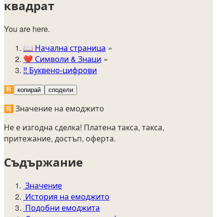
квадрат
You are here.
📖
Начална страница
❤️
Символи & Знаци
‼️
Буквено-цифрови
🈶
копирай
сподели
🈶 Значение на емоджито
Не е изгодна сделка! Платена такса, такса,
притежание, достъп, оферта.
Съдържание
Значение
История на емоджито
Подобни емоджита