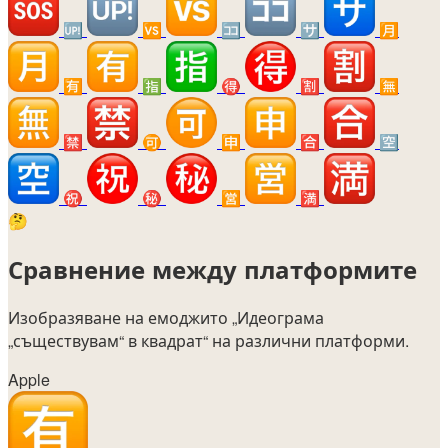
🆙
🆚
🈁
🈂️
🈷️
🈶
🈯
🉐
🈹
🈚
🈲
🉑
🈸
🈴
🈳
㊗️
㊙️
🈺
🈵
🤔
Сравнение между платформите
Изобразяване на емоджито
„Идеограма
„съществувам“ в квадрат“
на различни платформи.
Apple