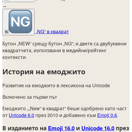
↔
„NG“ в квадрат
🆖
Бутон „NEW“ срещу бутон „NG“; и двете са двубуквени
квадратчета, използвани в медийни/рейтинг
контексти.
История на емоджито
Развитие на емоджито в лексикона на Unicode
Включено за първи път
Емоджито „„New“ в квадрат“ беше одобрено като част
от
Unicode 6.0
през 2010 и добавено към
Emoji 0.6
.
В изданието на
Emoji 16.0
и
Unicode 16.0
през