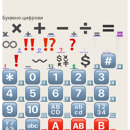
Буквено-цифрови
✖️
➕
➖
➗
🟰
♾️
‼️
⁉️
❓
❔
❕
❗
〰️
💱
💲
#️⃣
*️⃣
0️⃣
1️⃣
2️⃣
3️⃣
4️⃣
5️⃣
6️⃣
7️⃣
8️⃣
9️⃣
🔟
🔠
🔡
🔢
🔣