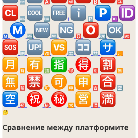
🔤
🅰️
🆎
🅱️
🆑
🆒
🆓
ℹ️
🅿️
🆔
Ⓜ️
🆕
🆖
🅾️
🆗
🆘
🆙
🆚
🈁
🈂️
🈷️
🈶
🈯
🉐
🈹
🈚
🈲
🉑
🈸
🈴
🈳
㊗️
㊙️
🈺
🈵
🤔
Сравнение между платформите