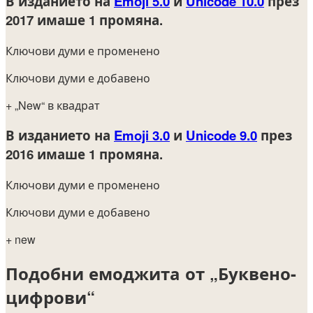
В изданието на
Emoji 5.0
и
Unicode 10.0
през
2017
имаше 1 промяна.
Ключови думи е променено
Ключови думи е добавено
+ „New“ в квадрат
В изданието на
Emoji 3.0
и
Unicode 9.0
през
2016
имаше 1 промяна.
Ключови думи е променено
Ключови думи е добавено
+ new
Подобни емоджита от „Буквено-
цифрови“