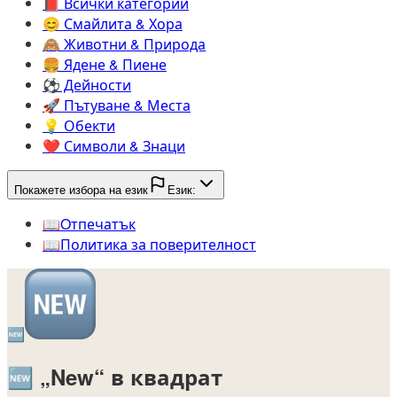
📕️
Всички категории
😊️
Смайлита & Хора
🙈️
Животни & Природа
🍔️
Ядене & Пиене
⚽️
Дейности
🚀️
Пътуване & Места
💡️
Обекти
❤️
Символи & Знаци
Покажете избора на език
Език:
📖️
Oтпечатък
📖️
Политика за поверителност
🆕
🆕
„New“ в квадрат