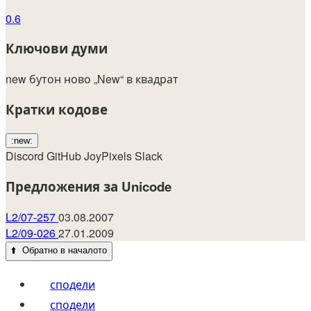
0.6
Ключови думи
new
бутон
ново
„New“ в квадрат
Кратки кодове
:new:
Discord
GitHub
JoyPixels
Slack
Предложения за Unicode
L2/07-257
03.08.2007
L2/09-026
27.01.2009
⬆️
Обратно в началото
сподели
сподели