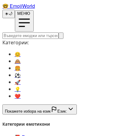
🤓️
EmojiWorld
☀️
🌙
МЕНЮ
Категории:
😊️
🙈️
🍔️
⚽️
🚀️
💡️
❤️
Покажете избора на език
Език:
Категории емотикони