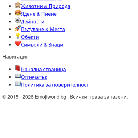
Животни & Природа
Ядене & Пиене
Дейности
Пътуване & Места
Обекти
Символи & Знаци
Навигация
Начална страница
Oтпечатък
Политика за поверителност
© 2015 - 2026 Emojiworld.bg . Всички права запазени.