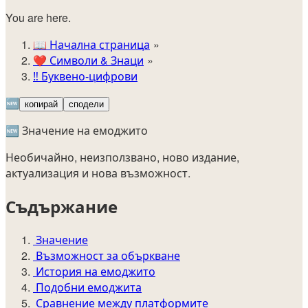
You are here.
📖
Начална страница
❤️
Символи & Знаци
‼️
Буквено-цифрови
🆕
копирай
сподели
🆕 Значение на емоджито
Необичайно, неизползвано, ново издание,
актуализация и нова възможност.
Съдържание
Значение
Възможност за объркване
История на емоджито
Подобни емоджита
Сравнение между платформите