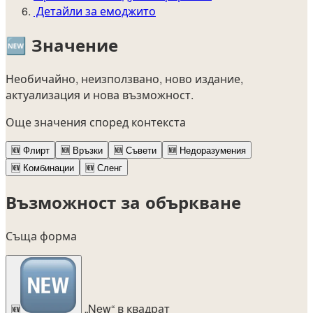
Детайли за емоджито
🆕
Значение
Необичайно, неизползвано, ново издание,
актуализация и нова възможност.
Още значения според контекста
🆕
Флирт
🆕
Връзки
🆕
Съвети
🆕
Недоразумения
🆕
Комбинации
🆕
Сленг
Възможност за объркване
Съща форма
„New“ в квадрат
🆕