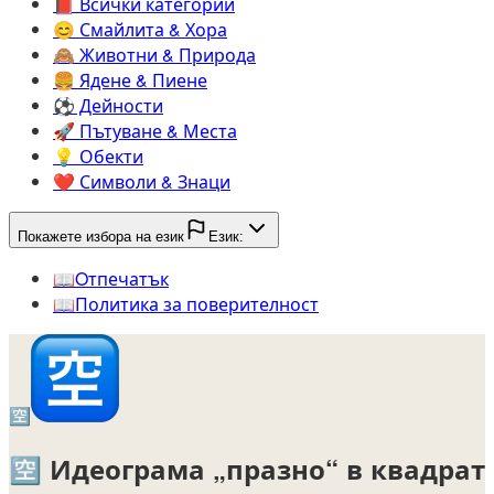
📕️
Всички категории
😊️
Смайлита & Хора
🙈️
Животни & Природа
🍔️
Ядене & Пиене
⚽️
Дейности
🚀️
Пътуване & Места
💡️
Обекти
❤️
Символи & Знаци
Покажете избора на език
Език:
📖️
Oтпечатък
📖️
Политика за поверителност
🈳
🈳
Идеограма „празно“ в квадрат