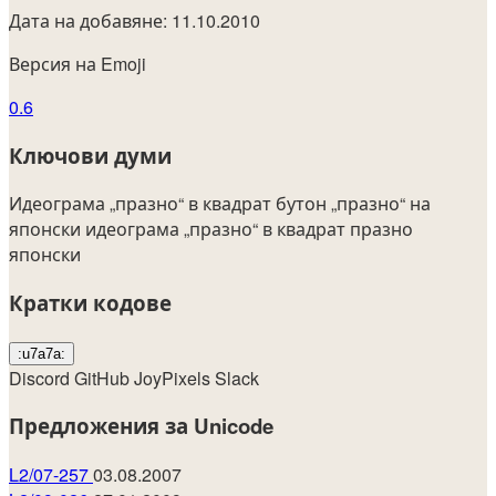
Дата на добавяне: 11.10.2010
Версия на Emoji
0.6
Ключови думи
Идеограма „празно“ в квадрат
бутон „празно“ на
японски
идеограма „празно“ в квадрат
празно
японски
Кратки кодове
:u7a7a:
Discord
GitHub
JoyPixels
Slack
Предложения за Unicode
L2/07-257
03.08.2007