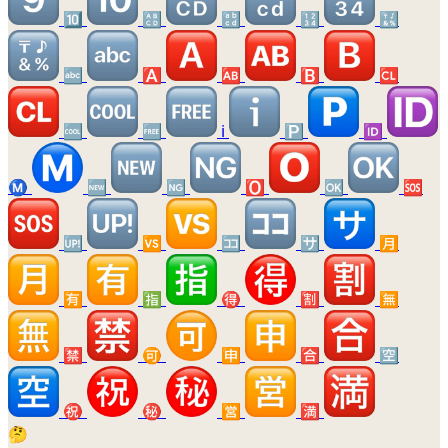
🔟
🔠
🔡
🔢
🔣
🔤
🅰️
🆎
🅱️
🆑
🆒
🆓
ℹ️
🅿️
🆔
Ⓜ️
🆕
🆖
🅾️
🆗
🆘
🆙
🆚
🈁
🈂️
🈷️
🈶
🈯
🉐
🈹
🈚
🈲
🉑
🈸
🈴
🈳
㊗️
㊙️
🈺
🈵
🤔