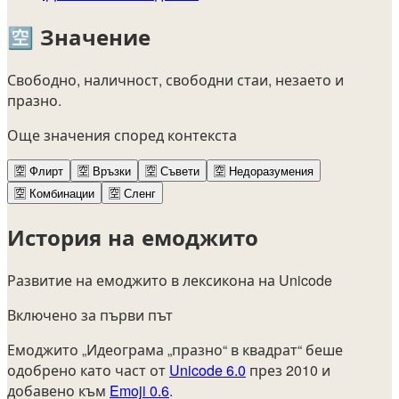
🈳
Значение
Свободно, наличност, свободни стаи, незаето и
празно.
Още значения според контекста
🈳
Флирт
🈳
Връзки
🈳
Съвети
🈳
Недоразумения
🈳
Комбинации
🈳
Сленг
История на емоджито
Развитие на емоджито в лексикона на Unicode
Включено за първи път
Емоджито „Идеограма „празно“ в квадрат“ беше
одобрено като част от
Unicode 6.0
през 2010 и
добавено към
Emoji 0.6
.