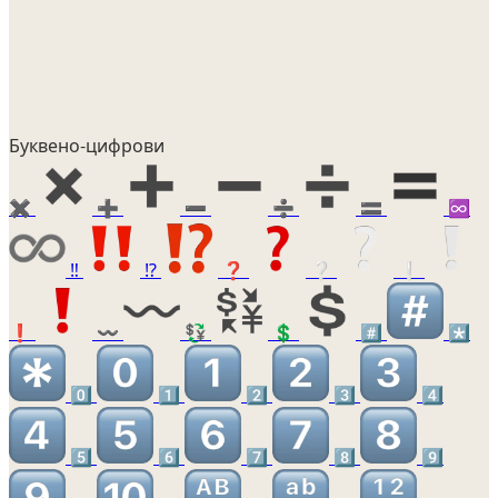
Буквено-цифрови
✖️
➕
➖
➗
🟰
♾️
‼️
⁉️
❓
❔
❕
❗
〰️
💱
💲
#️⃣
*️⃣
0️⃣
1️⃣
2️⃣
3️⃣
4️⃣
5️⃣
6️⃣
7️⃣
8️⃣
9️⃣