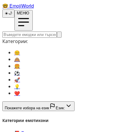
🤓️
EmojiWorld
☀️
🌙
МЕНЮ
Категории:
😊️
🙈️
🍔️
⚽️
🚀️
💡️
❤️
Покажете избора на език
Език:
Категории емотикони