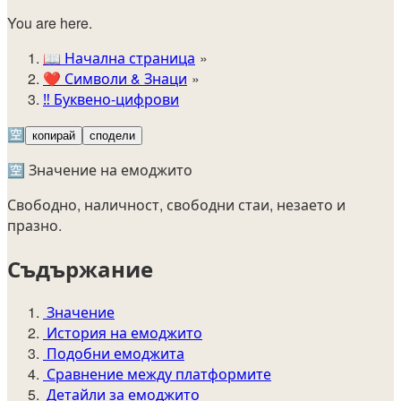
You are here.
📖
Начална страница
❤️
Символи & Знаци
‼️
Буквено-цифрови
🈳
копирай
сподели
🈳 Значение на емоджито
Свободно, наличност, свободни стаи, незаето и
празно.
Съдържание
Значение
История на емоджито
Подобни емоджита
Сравнение между платформите
Детайли за емоджито