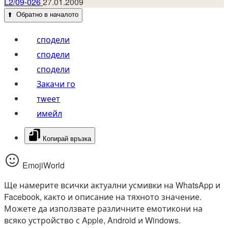
L2/09-026
27.01.2009
⬆️
Обратно в началото
сподели
сподели
сподели
Закачи го
тwеет
имейл
Копирай връзка
EmojiWorld
Ще намерите всички актуални усмивки на WhatsApp и
Facebook, както и описание на тяхното значение.
Можете да използвате различните емотикони на
всяко устройство с Apple, Android и Windows.