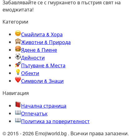
Забавлявайте се с гмуркането в пъстрия свят на
емоджитата!
Категории
Смайлита & Хора
Животни & Природа
Ядене & Пиене
Дейности
Пътуване & Места
Обекти
Символи & Знаци
Навигация
Начална страница
Oтпечатък
Политика за поверителност
© 2015 - 2026 Emojiworld.bg . Всички права запазени.