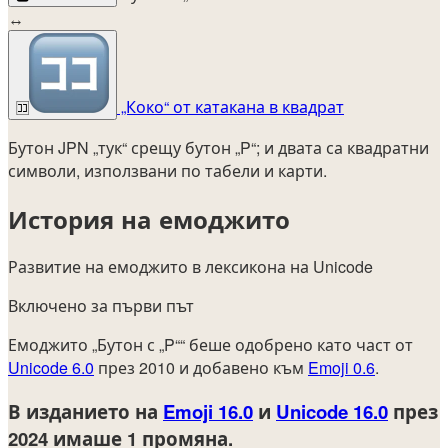
↔
„Коко“ от катакана в квадрат
🈁
Бутон JPN „тук“ срещу бутон „P“; и двата са квадратни
символи, използвани по табели и карти.
История на емоджито
Развитие на емоджито в лексикона на Unicode
Включено за първи път
Емоджито „Бутон с „P““ беше одобрено като част от
Unicode 6.0
през 2010 и добавено към
Emoji 0.6
.
В изданието на
Emoji 16.0
и
Unicode 16.0
през
2024
имаше 1 промяна.