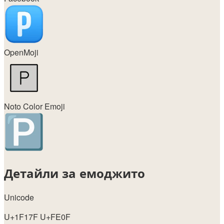
OpenMoji
Noto Color Emoji
Детайли за емоджито
Unicode
U+1F17F U+FE0F