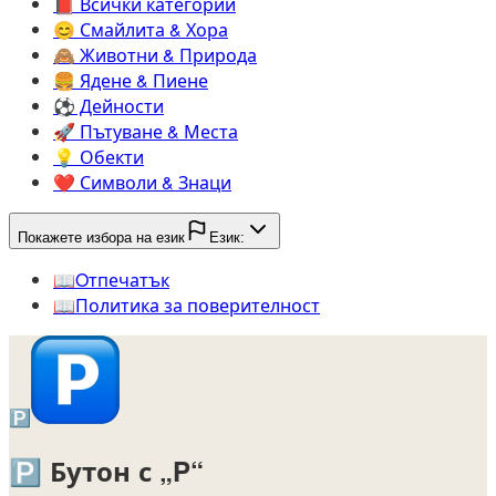
📕️
Всички категории
😊️
Смайлита & Хора
🙈️
Животни & Природа
🍔️
Ядене & Пиене
⚽️
Дейности
🚀️
Пътуване & Места
💡️
Обекти
❤️
Символи & Знаци
Покажете избора на език
Език:
📖️
Oтпечатък
📖️
Политика за поверителност
🅿️
🅿️
Бутон с „P“