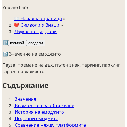
You are here.
📖
Начална страница
❤️
Символи & Знаци
‼️
Буквено-цифрови
🅿️
копирай
сподели
🅿️ Значение на емоджито
Пауза, поемане на дъх, пътен знак, паркинг, паркинг
гараж, паркомясто.
Съдържание
Значение
Възможност за объркване
История на емоджито
Подобни емоджита
Сравнение между платформите