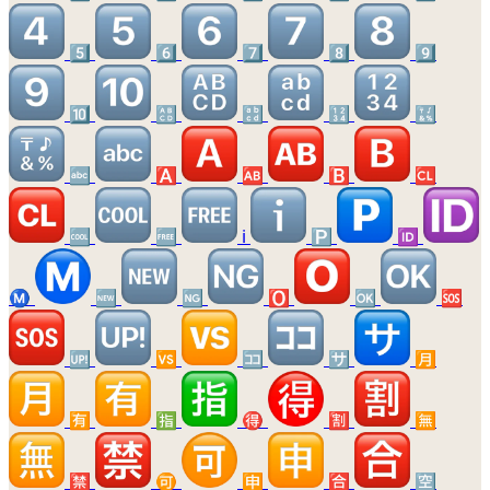
5️⃣
6️⃣
7️⃣
8️⃣
9️⃣
🔟
🔠
🔡
🔢
🔣
🔤
🅰️
🆎
🅱️
🆑
🆒
🆓
ℹ️
🅿️
🆔
Ⓜ️
🆕
🆖
🅾️
🆗
🆘
🆙
🆚
🈁
🈂️
🈷️
🈶
🈯
🉐
🈹
🈚
🈲
🉑
🈸
🈴
🈳