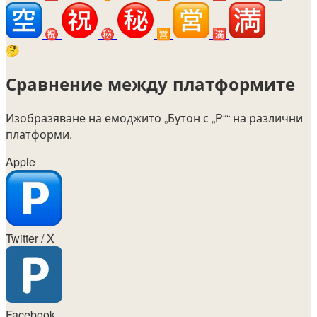
㊗️
㊙️
🈺
🈵
🤔
Сравнение между платформите
Изобразяване на емоджито
„Бутон с „P““
на различни
платформи.
Apple
Twitter / X
Facebook