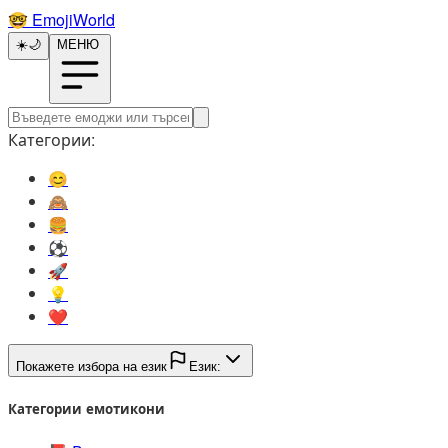
🤓️
EmojiWorld
☀️
🌙
МЕНЮ
Категории:
😊️
🙈️
🍔️
⚽️
🚀️
💡️
❤️
Покажете избора на език
Език:
Категории емотикони