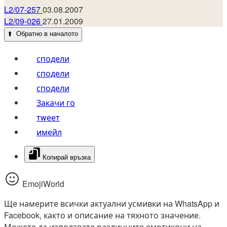
L2/07-257
03.08.2007
L2/09-026
27.01.2009
⬆️
Обратно в началото
сподели
сподели
сподели
Закачи го
тwеет
имейл
Копирай връзка
EmojiWorld
Ще намерите всички актуални усмивки на WhatsApp и
Facebook, както и описание на тяхното значение.
Можете да използвате различните емотикони на