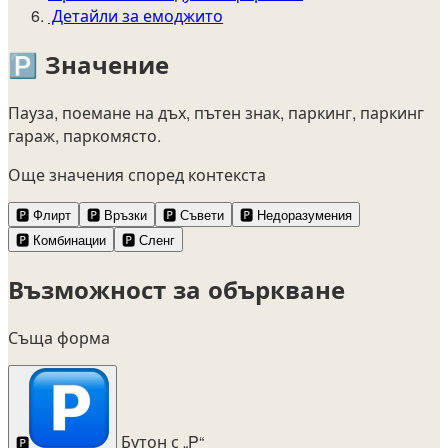
Детайли за емоджито
🅿️
Значение
Пауза, поемане на дъх, пътен знак, паркинг, паркинг
гараж, паркомясто.
Още значения според контекста
🅿️
Флирт
🅿️
Връзки
🅿️
Съвети
🅿️
Недоразумения
🅿️
Комбинации
🅿️
Сленг
Възможност за объркване
Съща форма
Бутон с „P“
🅿️