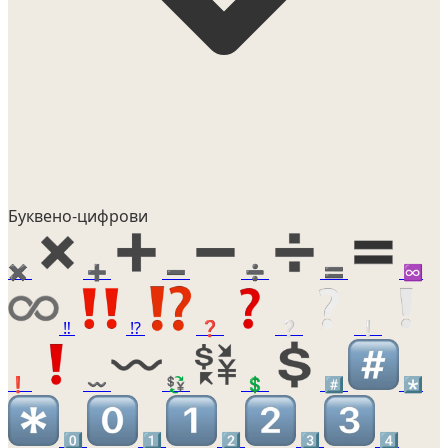
Буквено-цифрови
✖️
➕
➖
➗
🟰
♾️
‼️
⁉️
❓
❔
❕
❗
〰️
💱
💲
#️⃣
*️⃣
0️⃣
1️⃣
2️⃣
3️⃣
4️⃣