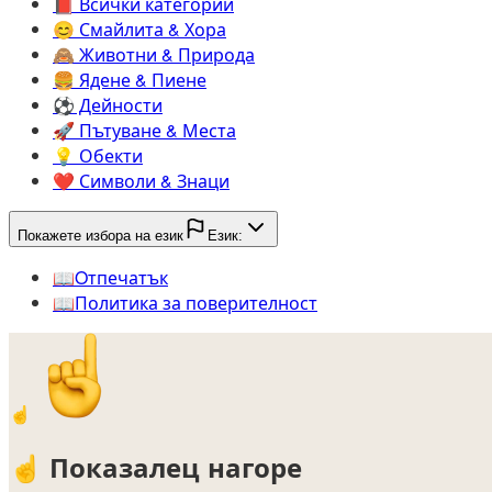
📕️
Всички категории
😊️
Смайлита & Хора
🙈️
Животни & Природа
🍔️
Ядене & Пиене
⚽️
Дейности
🚀️
Пътуване & Места
💡️
Обекти
❤️
Символи & Знаци
Покажете избора на език
Език:
📖️
Oтпечатък
📖️
Политика за поверителност
☝️
☝️
Показалец нагоре