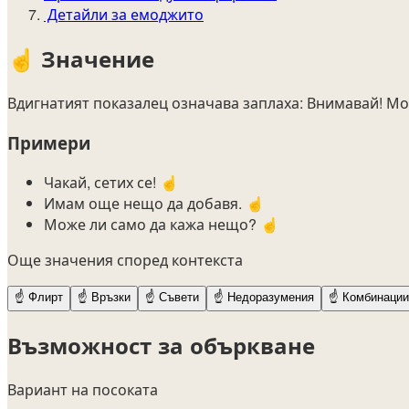
Детайли за емоджито
☝️
Значение
Вдигнатият показалец означава заплаха: Внимавай! Мо
Примери
Чакай, сетих се! ☝️
Имам още нещо да добавя. ☝️
Може ли само да кажа нещо? ☝️
Още значения според контекста
☝️
Флирт
☝️
Връзки
☝️
Съвети
☝️
Недоразумения
☝️
Комбинации
Възможност за объркване
Вариант на посоката