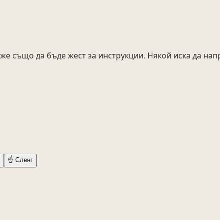
же също да бъде жест за инструкции. Някой иска да на
☝️
Сленг