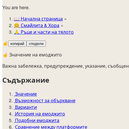
You are here.
📖
Начална страница
😊️
Смайлита & Хора
🙏
Ръце и части на тялото
☝️
копирай
сподели
☝️ Значение на емоджито
Важна забележка, предупреждение, указание, съобщен
Съдържание
Значение
Възможност за объркване
Варианти
История на емоджито
Подобни емоджита
Сравнение между платформите