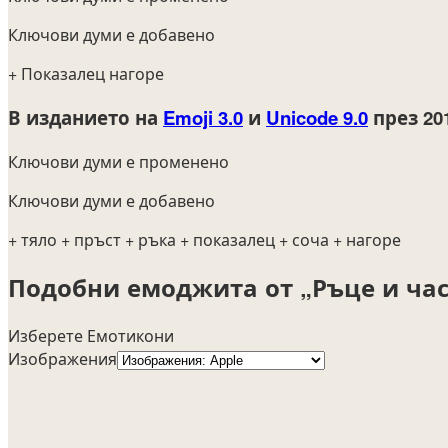
Ключови думи е добавено
+ Показалец нагоре
В изданието на
Emoji 3.0
и
Unicode 9.0
през 20
Ключови думи е променено
Ключови думи е добавено
+ тяло
+ пръст
+ ръка
+ показалец
+ соча
+ нагоре
Подобни емоджита от „Ръце и час
Изберете Емотикони
Изображения