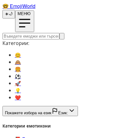
🤓️
EmojiWorld
☀️
🌙
МЕНЮ
Категории:
😊️
🙈️
🍔️
⚽️
🚀️
💡️
❤️
Покажете избора на език
Език:
Категории емотикони