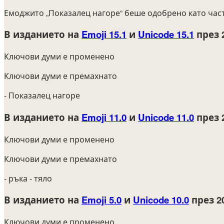
Емоджито „Показалец нагоре“ беше одобрено като час
В изданието на
Emoji 15.1
и
Unicode 15.1
през 
Ключови думи е променено
Ключови думи е премахнато
- Показалец нагоре
В изданието на
Emoji 11.0
и
Unicode 11.0
през 
Ключови думи е променено
Ключови думи е премахнато
- ръка
- тяло
В изданието на
Emoji 5.0
и
Unicode 10.0
през 2
Ключови думи е променено