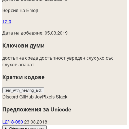
Версия на Emoji
12.0
Дата на добавяне: 05.03.2019
Ключови думи
достъпна среда
достъпност
увреден слух
ухо със
слухов апарат
Кратки кодове
:ear_with_hearing_aid:
Discord
GitHub
JoyPixels
Slack
Предложения за Unicode
L2/18-080
23.03.2018
⬆️
Обратно в началото