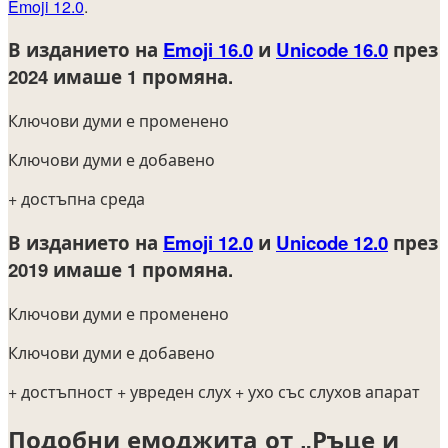
Emoji 12.0
.
В изданието на
Emoji 16.0
и
Unicode 16.0
през
2024
имаше 1 промяна.
Ключови думи е променено
Ключови думи е добавено
+ достъпна среда
В изданието на
Emoji 12.0
и
Unicode 12.0
през
2019
имаше 1 промяна.
Ключови думи е променено
Ключови думи е добавено
+ достъпност
+ увреден слух
+ ухо със слухов апарат
Подобни емоджита от „Ръце и