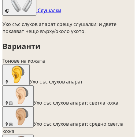
Слушалки
🎧
Ухо със слухов апарат срещу слушалки; и двете
показват нещо върху/около ухото.
Варианти
Тонове на кожата
Ухо със слухов апарат
🦻
Ухо със слухов апарат: светла кожа
🦻🏻
Ухо със слухов апарат: средно светла
🦻🏼
кожа