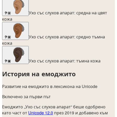
Ухо със слухов апарат: средна на цвят
🦻🏽
кожа
Ухо със слухов апарат: средно тъмна
🦻🏾
кожа
Ухо със слухов апарат: тъмна кожа
🦻🏿
История на емоджито
Развитие на емоджито в лексикона на Unicode
Включено за първи път
Емоджито „Ухо със слухов апарат“ беше одобрено
като част от
Unicode 12.0
през 2019 и добавено към