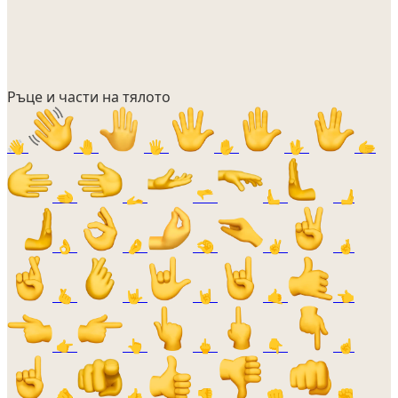
Ръце и части на тялото
👋
🤚
🖐️
✋
🖖
🫱
🫲
🫴
🫳
🫷
🫸
👌
🤌
🤏
✌️
🤞
🫰
🤟
🤘
🤙
👈
👉
👆
🖕
👇
☝️
🫵
👍
👎
👊
✊