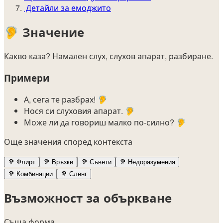
Детайли за емоджито
🦻
Значение
Какво каза? Намален слух, слухов апарат, разбиране.
Примери
А, сега те разбрах! 🦻
Нося си слуховия апарат. 🦻
Може ли да говориш малко по-силно? 🦻
Още значения според контекста
🦻
Флирт
🦻
Връзки
🦻
Съвети
🦻
Недоразумения
🦻
Комбинации
🦻
Сленг
Възможност за объркване
Съща форма