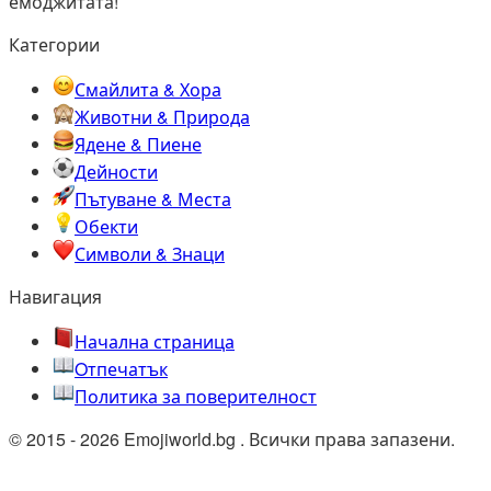
емоджитата!
Категории
Смайлита & Хора
Животни & Природа
Ядене & Пиене
Дейности
Пътуване & Места
Обекти
Символи & Знаци
Навигация
Начална страница
Oтпечатък
Политика за поверителност
© 2015 - 2026 Emojiworld.bg . Всички права запазени.