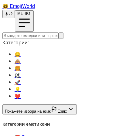
🤓️
EmojiWorld
☀️
🌙
МЕНЮ
Категории:
😊️
🙈️
🍔️
⚽️
🚀️
💡️
❤️
Покажете избора на език
Език:
Категории емотикони