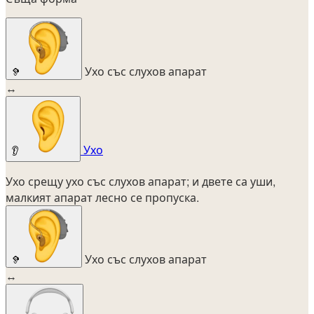
Ухо със слухов апарат
🦻
↔
Ухо
👂
Ухо срещу ухо със слухов апарат; и двете са уши,
малкият апарат лесно се пропуска.
Ухо със слухов апарат
🦻
↔