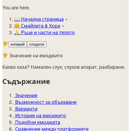
You are here.
📖
Начална страница
😊️
Смайлита & Хора
🙏
Ръце и части на тялото
🦻
копирай
сподели
🦻 Значение на емоджито
Какво каза? Намален слух, слухов апарат, разбиране.
Съдържание
Значение
Възможност за объркване
Варианти
История на емоджито
Подобни емоджита
Сравнение между платформите