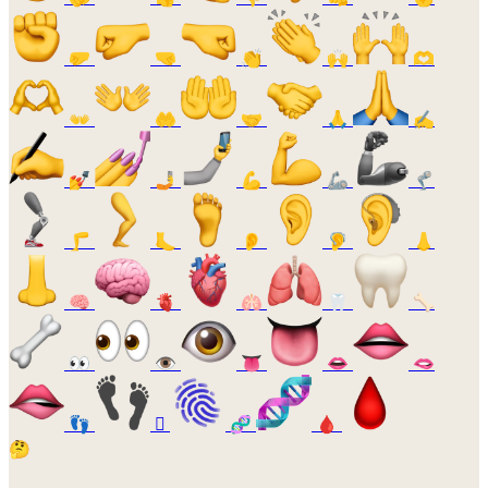
🤛
🤜
👏
🙌
🫶
👐
🤲
🤝
🙏
✍️
💅
🤳
💪
🦾
🦿
🦵
🦶
👂
🦻
👃
🧠
🫀
🫁
🦷
🦴
👀
👁️
👅
👄
🫦
👣
🫆
🧬
🩸
🤔