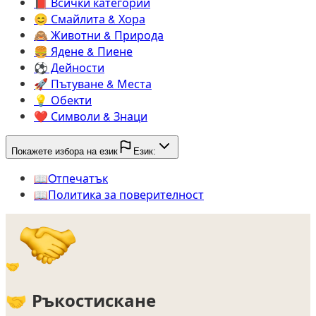
📕️
Всички категории
😊️
Смайлита & Хора
🙈️
Животни & Природа
🍔️
Ядене & Пиене
⚽️
Дейности
🚀️
Пътуване & Места
💡️
Обекти
❤️
Символи & Знаци
Покажете избора на език
Език:
📖️
Oтпечатък
📖️
Политика за поверителност
🤝
🤝
Ръкостискане