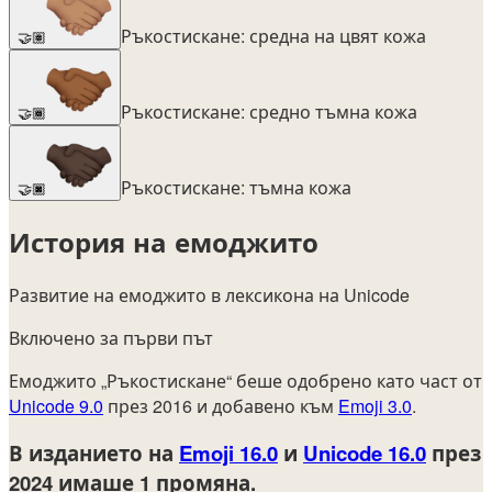
Ръкостискане: средна на цвят кожа
🤝🏽
Ръкостискане: средно тъмна кожа
🤝🏾
Ръкостискане: тъмна кожа
🤝🏿
История на емоджито
Развитие на емоджито в лексикона на Unicode
Включено за първи път
Емоджито „Ръкостискане“ беше одобрено като част от
Unicode 9.0
през 2016 и добавено към
Emoji 3.0
.
В изданието на
Emoji 16.0
и
Unicode 16.0
през
2024
имаше 1 промяна.