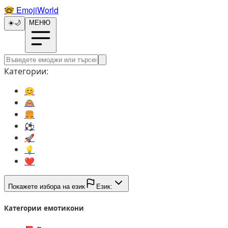
🤓️
EmojiWorld
☀️
🌙
МЕНЮ
Категории:
😊️
🙈️
🍔️
⚽️
🚀️
💡️
❤️
Покажете избора на език
Език:
Категории емотикони