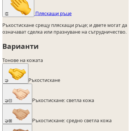
Пляскащи ръце
👏
Ръкостискане срещу пляскащи ръце; и двете могат да
означават сделка или празнуване на сътрудничество.
Варианти
Тонове на кожата
Ръкостискане
🤝
Ръкостискане: светла кожа
🤝🏻
Ръкостискане: средно светла кожа
🤝🏼