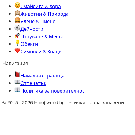
Смайлита & Хора
Животни & Природа
Ядене & Пиене
Дейности
Пътуване & Места
Обекти
Символи & Знаци
Навигация
Начална страница
Oтпечатък
Политика за поверителност
© 2015 - 2026 Emojiworld.bg . Всички права запазени.