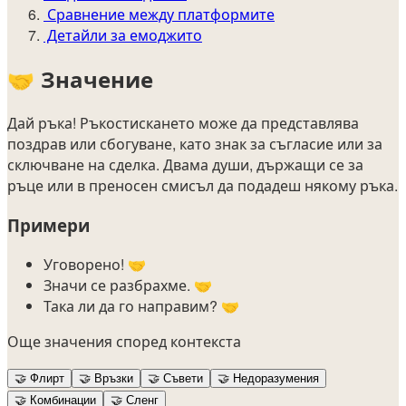
Сравнение между платформите
Детайли за емоджито
🤝
Значение
Дай ръка! Ръкостискането може да представлява
поздрав или сбогуване, като знак за съгласие или за
сключване на сделка. Двама души, държащи се за
ръце или в преносен смисъл да подадеш някому ръка.
Примери
Уговорено! 🤝
Значи се разбрахме. 🤝
Така ли да го направим? 🤝
Още значения според контекста
🤝
Флирт
🤝
Връзки
🤝
Съвети
🤝
Недоразумения
🤝
Комбинации
🤝
Сленг