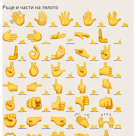
Ръце и части на тялото
👋
🤚
🖐️
✋
🖖
🫱
🫲
🫴
🫳
🫷
🫸
👌
🤌
🤏
✌️
🤞
🫰
🤟
🤘
🤙
👈
👉
👆
🖕
👇
☝️
🫵
👍
👎
👊
✊
🤛
🤜
👏
🙌
🫶