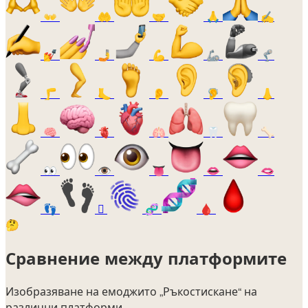
👐
🤲
🤝
🙏
✍️
💅
🤳
💪
🦾
🦿
🦵
🦶
👂
🦻
👃
🧠
🫀
🫁
🦷
🦴
👀
👁️
👅
👄
🫦
👣
🫆
🧬
🩸
🤔
Сравнение между платформите
Изобразяване на емоджито
„Ръкостискане“
на
различни платформи.