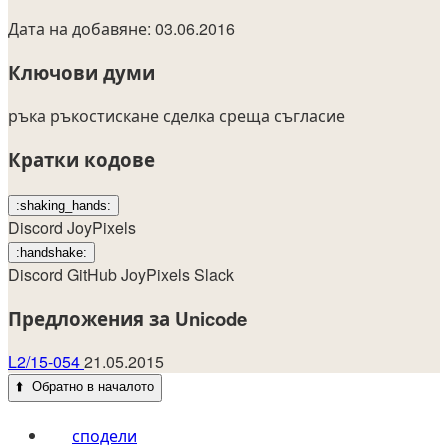
Дата на добавяне: 03.06.2016
Ключови думи
ръка
ръкостискане
сделка
среща
съгласие
Кратки кодове
:shaking_hands:
Discord
JoyPixels
:handshake:
Discord
GitHub
JoyPixels
Slack
Предложения за Unicode
L2/15-054
21.05.2015
⬆️
Обратно в началото
сподели