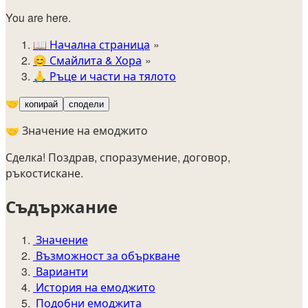
You are here.
📖
Начална страница
😊️
Смайлита & Хора
🙏
Ръце и части на тялото
🤝
копирай
сподели
🤝 Значение на емоджито
Сделка! Поздрав, споразумение, договор,
ръкостискане.
Съдържание
Значение
Възможност за объркване
Варианти
История на емоджито
Подобни емоджита