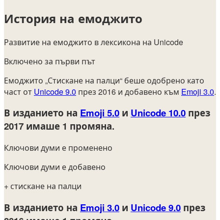
История на емоджито
Развитие на емоджито в лексикона на Unicode
Включено за първи път
Емоджито „Стискане на палци“ беше одобрено като
част от
Unicode 9.0
през 2016 и добавено към
Emoji 3.0
.
В изданието на
Emoji 5.0
и
Unicode 10.0
през
2017
имаше 1 промяна.
Ключови думи е променено
Ключови думи е добавено
+ стискане на палци
В изданието на
Emoji 3.0
и
Unicode 9.0
през