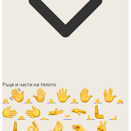
Ръце и части на тялото
👋
🤚
🖐️
✋
🖖
🫱
🫲
🫴
🫳
🫷
🫸