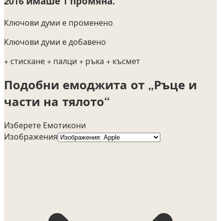
2016
имаше 1 промяна.
Ключови думи е променено
Ключови думи е добавено
+ стискане
+ палци
+ ръка
+ късмет
Подобни емоджита от „Ръце и
части на тялото“
Изберете Емотикони
Изображения