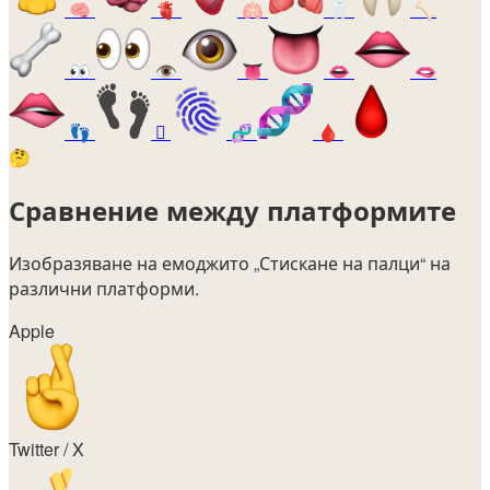
🧠
🫀
🫁
🦷
🦴
👀
👁️
👅
👄
🫦
👣
🫆
🧬
🩸
🤔
Сравнение между платформите
Изобразяване на емоджито
„Стискане на палци“
на
различни платформи.
Apple
Twitter / X