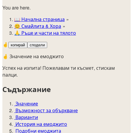
You are here.
📖
Начална страница
😊️
Смайлита & Хора
🙏
Ръце и части на тялото
🤞
копирай
сподели
🤞 Значение на емоджито
Успех на изпита! Пожелавам ти късмет, стискам
палци.
Съдържание
Значение
Възможност за объркване
Варианти
История на емоджито
Подобни емоджита