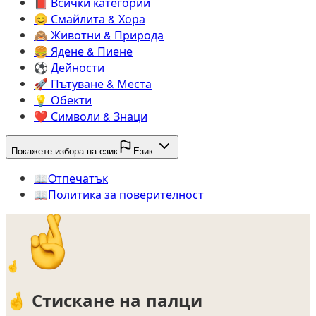
📕️
Всички категории
😊️
Смайлита & Хора
🙈️
Животни & Природа
🍔️
Ядене & Пиене
⚽️
Дейности
🚀️
Пътуване & Места
💡️
Обекти
❤️
Символи & Знаци
Покажете избора на език
Език:
📖️
Oтпечатък
📖️
Политика за поверителност
🤞
🤞
Стискане на палци