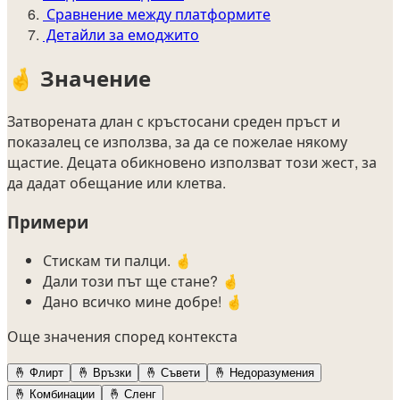
Сравнение между платформите
Детайли за емоджито
🤞
Значение
Затворената длан с кръстосани среден пръст и
показалец се използва, за да се пожелае някому
щастие. Децата обикновено използват този жест, за
да дадат обещание или клетва.
Примери
Стискам ти палци. 🤞
Дали този път ще стане? 🤞
Дано всичко мине добре! 🤞
Още значения според контекста
🤞
Флирт
🤞
Връзки
🤞
Съвети
🤞
Недоразумения
🤞
Комбинации
🤞
Сленг