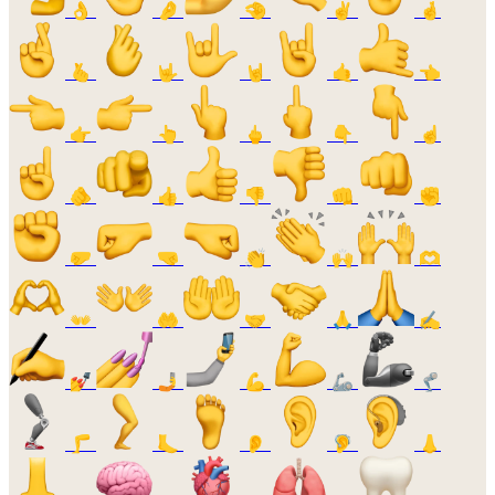
👌
🤌
🤏
✌️
🤞
🫰
🤟
🤘
🤙
👈
👉
👆
🖕
👇
☝️
🫵
👍
👎
👊
✊
🤛
🤜
👏
🙌
🫶
👐
🤲
🤝
🙏
✍️
💅
🤳
💪
🦾
🦿
🦵
🦶
👂
🦻
👃