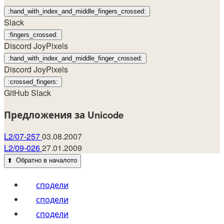
:hand_with_index_and_middle_fingers_crossed:
Slack
:fingers_crossed:
Discord
JoyPixels
:hand_with_index_and_middle_finger_crossed:
Discord
JoyPixels
:crossed_fingers:
GitHub
Slack
Предложения за Unicode
L2/07-257
03.08.2007
L2/09-026
27.01.2009
⬆️
Обратно в началото
сподели
сподели
сподели