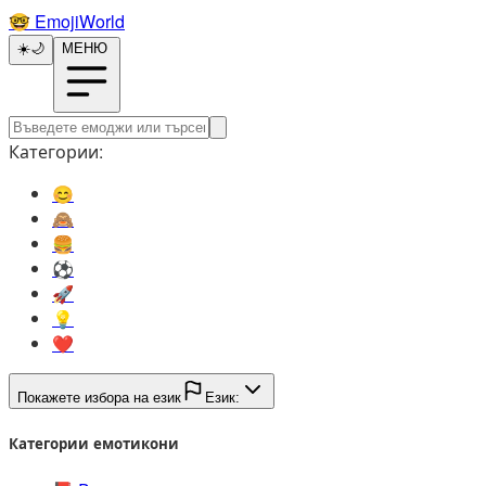
🤓️
EmojiWorld
☀️
🌙
МЕНЮ
Категории:
😊️
🙈️
🍔️
⚽️
🚀️
💡️
❤️
Покажете избора на език
Език:
Категории емотикони