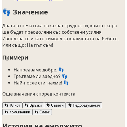
👣
Значение
Двата отпечатъка показват трудности, които скоро
ще бъдат преодоляни със собствени усилия.
Използва се и като символ за кракчетата на бебето.
Или също: На път съм!
Примери
Напредваме добре. 👣
Тръгваме ли заедно? 👣
Най-после стигнахме! 👣
Още значения според контекста
👣
Флирт
👣
Връзки
👣
Съвети
👣
Недоразумения
👣
Комбинации
👣
Сленг
История на емоджито