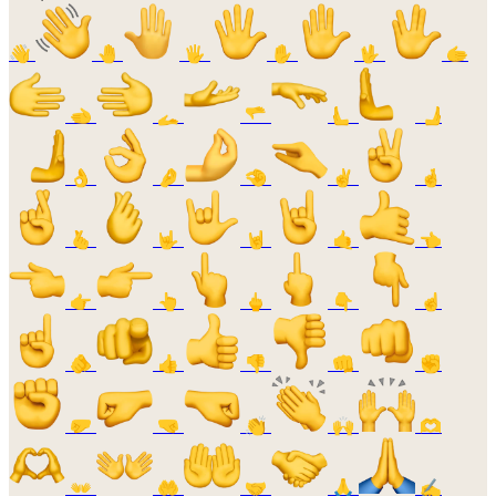
👋
🤚
🖐️
✋
🖖
🫱
🫲
🫴
🫳
🫷
🫸
👌
🤌
🤏
✌️
🤞
🫰
🤟
🤘
🤙
👈
👉
👆
🖕
👇
☝️
🫵
👍
👎
👊
✊
🤛
🤜
👏
🙌
🫶
👐
🤲
🤝
🙏
✍️