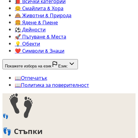
📕️
Всички категории
😊️
Смайлита & Хора
🙈️
Животни & Природа
🍔️
Ядене & Пиене
⚽️
Дейности
🚀️
Пътуване & Места
💡️
Обекти
❤️
Символи & Знаци
Покажете избора на език
Език:
📖️
Oтпечатък
📖️
Политика за поверителност
👣
👣
Стъпки