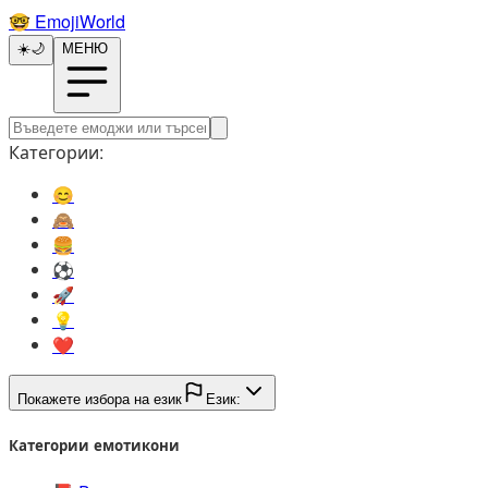
🤓️
EmojiWorld
☀️
🌙
МЕНЮ
Категории:
😊️
🙈️
🍔️
⚽️
🚀️
💡️
❤️
Покажете избора на език
Език:
Категории емотикони