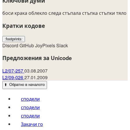
Ключови думи
боси крака
облекло
следа
стъпала
стъпка
стъпки
тяло
Кратки кодове
:footprints:
Discord
GitHub
JoyPixels
Slack
Предложения за Unicode
L2/07-257
03.08.2007
L2/09-026
27.01.2009
⬆️
Обратно в началото
сподели
сподели
сподели
Закачи го