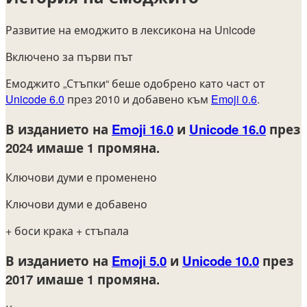
Развитие на емоджито в лексикона на Unicode
Включено за първи път
Емоджито „Стъпки“ беше одобрено като част от
Unicode 6.0
през 2010 и добавено към
Emoji 0.6
.
В изданието на
Emoji 16.0
и
Unicode 16.0
през
2024
имаше 1 промяна.
Ключови думи е променено
Ключови думи е добавено
+ боси крака
+ стъпала
В изданието на
Emoji 5.0
и
Unicode 10.0
през
2017
имаше 1 промяна.