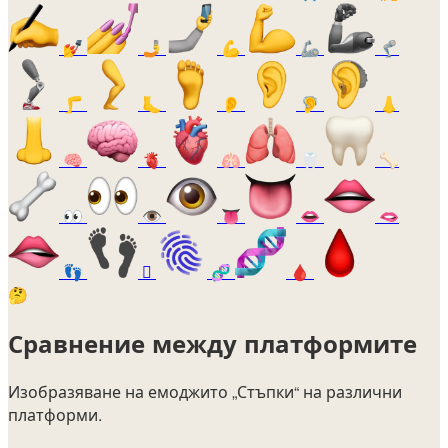
💅
🤳
💪
🦾
🦿
🦵
🦶
👂
🦻
👃
🧠
🫀
🫁
🦷
🦴
👀
👁️
👅
👄
🫦
👣
🫆
🧬
🩸
🤔
Сравнение между платформите
Изобразяване на емоджито
„Стъпки“
на различни
платформи.