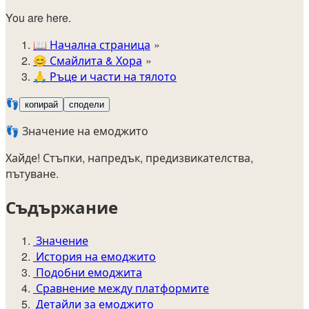
You are here.
📖
Начална страница
😊️
Смайлита & Хора
🙏
Ръце и части на тялото
👣
копирай
сподели
👣 Значение на емоджито
Хайде! Стъпки, напредък, предизвикателства,
пътуване.
Съдържание
Значение
История на емоджито
Подобни емоджита
Сравнение между платформите
Детайли за емоджито