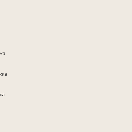
ожа
ожа
жа