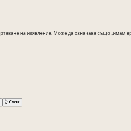
ртаване на изявление. Може да означава също „имам вре
👆
Сленг