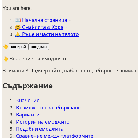
You are here.
📖
Начална страница
😊️
Смайлита & Хора
🙏
Ръце и части на тялото
👆
копирай
сподели
👆 Значение на емоджито
Внимание! Подчертайте, наблегнете, обърнете вниман
Съдържание
Значение
Възможност за объркване
Варианти
История на емоджито
Подобни емоджита
Сравнение между платформите