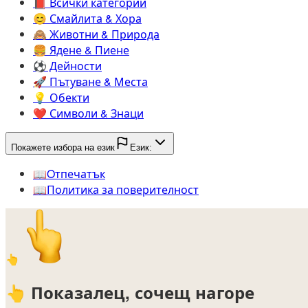
📕️
Всички категории
😊️
Смайлита & Хора
🙈️
Животни & Природа
🍔️
Ядене & Пиене
⚽️
Дейности
🚀️
Пътуване & Места
💡️
Обекти
❤️
Символи & Знаци
Покажете избора на език
Език:
📖️
Oтпечатък
📖️
Политика за поверителност
👆
👆
Показалец, сочещ нагоре