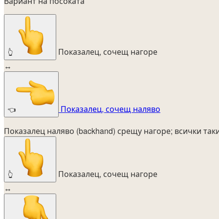
Вариант на посоката
Показалец, сочещ нагоре
👆
↔
Показалец, сочещ наляво
👈
Показалец наляво (backhand) срещу нагоре; всички так
Показалец, сочещ нагоре
👆
↔