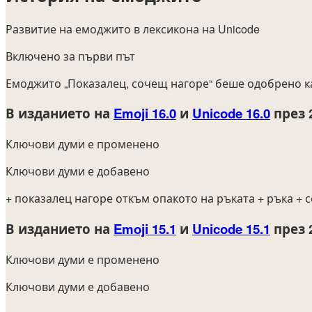
Развитие на емоджито в лексикона на Unicode
Включено за първи път
Емоджито „Показалец, сочещ нагоре“ беше одобрено к
В изданието на
Emoji 16.0
и
Unicode 16.0
през 
Ключови думи е променено
Ключови думи е добавено
+ показалец нагоре откъм опакото на ръката
+ ръка
+ 
В изданието на
Emoji 15.1
и
Unicode 15.1
през 
Ключови думи е променено
Ключови думи е добавено