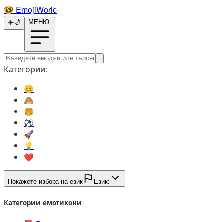
🤓️
EmojiWorld
☀️
🌙
МЕНЮ
Категории:
😊️
🙈️
🍔️
⚽️
🚀️
💡️
❤️
Покажете избора на език
Език:
Категории емотикони