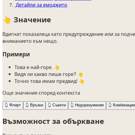
Детайли за емоджито
👆
Значение
Вдигнат показалеца като предупреждение или за подче
вниманието към нещо.
Примери
Това е най-горе. 👆
Видя ли какво пише горе? 👆
Точно това имам предвид! 👆
Още значения според контекста
👆
Флирт
👆
Връзки
👆
Съвети
👆
Недоразумения
👆
Комбинации
Възможност за объркване