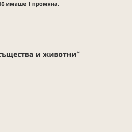
16
имаше 1 промяна.
същества и животни“