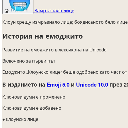
Замръзнало лице
🥶
Клоун срещу измръзнало лице; боядисаното бяло лице 
История на емоджито
Развитие на емоджито в лексикона на Unicode
Включено за първи път
Емоджито „Клоунско лице“ беше одобрено като част о
В изданието на
Emoji 5.0
и
Unicode 10.0
през 2
Ключови думи е променено
Ключови думи е добавено
+ клоунско лице