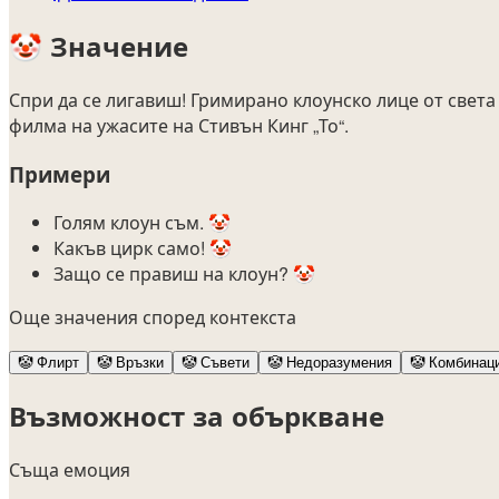
🤡
Значение
Спри да се лигавиш! Гримирано клоунско лице от света 
филма на ужасите на Стивън Кинг „То“.
Примери
Голям клоун съм. 🤡
Какъв цирк само! 🤡
Защо се правиш на клоун? 🤡
Още значения според контекста
🤡
Флирт
🤡
Връзки
🤡
Съвети
🤡
Недоразумения
🤡
Комбинац
Възможност за объркване
Съща емоция