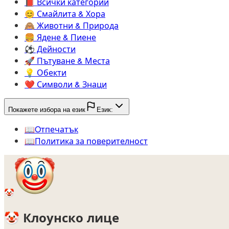
📕️
Всички категории
😊️
Смайлита & Хора
🙈️
Животни & Природа
🍔️
Ядене & Пиене
⚽️
Дейности
🚀️
Пътуване & Места
💡️
Обекти
❤️
Символи & Знаци
Покажете избора на език
Език:
📖️
Oтпечатък
📖️
Политика за поверителност
🤡
🤡
Клоунско лице