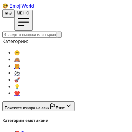
🤓️
EmojiWorld
☀️
🌙
МЕНЮ
Категории:
😊️
🙈️
🍔️
⚽️
🚀️
💡️
❤️
Покажете избора на език
Език:
Категории емотикони