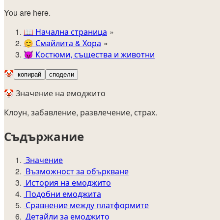
You are here.
📖
Начална страница
😊️
Смайлита & Хора
😈
Костюми, същества и животни
🤡
копирай
сподели
🤡 Значение на емоджито
Клоун, забавление, развлечение, страх.
Съдържание
Значение
Възможност за объркване
История на емоджито
Подобни емоджита
Сравнение между платформите
Детайли за емоджито