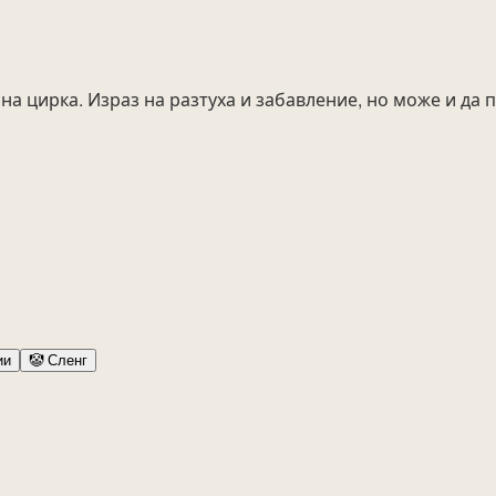
на цирка. Израз на разтуха и забавление, но може и да 
ии
🤡
Сленг