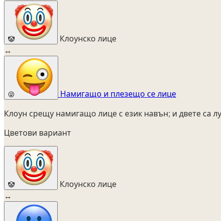
Клоунско лице
🤡
↔
Намигащо и плезещо се лице
😜
Клоун срещу намигащо лице с език навън; и двете са л
Цветови вариант
Клоунско лице
🤡
↔