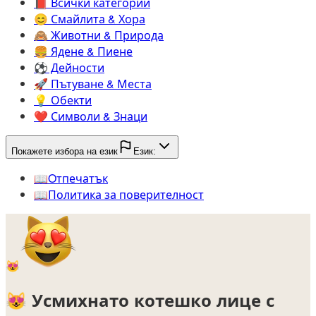
📕️
Всички категории
😊️
Смайлита & Хора
🙈️
Животни & Природа
🍔️
Ядене & Пиене
⚽️
Дейности
🚀️
Пътуване & Места
💡️
Обекти
❤️
Символи & Знаци
Покажете избора на език
Език:
📖️
Oтпечатък
📖️
Политика за поверителност
😻
😻
Усмихнато котешко лице с