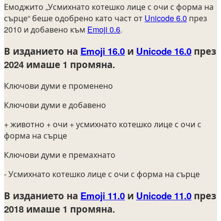
Емоджито „Усмихнато котешко лице с очи с форма на
сърце“ беше одобрено като част от
Unicode 6.0
през
2010 и добавено към
Emoji 0.6
.
В изданието на
Emoji 16.0
и
Unicode 16.0
през
2024
имаше 1 промяна.
Ключови думи е променено
Ключови думи е добавено
+ животно
+ очи
+ усмихнато котешко лице с очи с
форма на сърце
Ключови думи е премахнато
- Усмихнато котешко лице с очи с форма на сърце
В изданието на
Emoji 11.0
и
Unicode 11.0
през
2018
имаше 1 промяна.