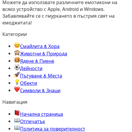
Можете да използвате различните емотикони на
всяко устройство с Apple, Android и Windows.
Забавлявайте се с гмуркането в пъстрия свят на
емоджитата!
Категории
Смайлита & Хора
Животни & Природа
Ядене & Пиене
Дейности
Пътуване & Места
Обекти
Символи & Знаци
Навигация
Начална страница
Oтпечатък
Политика за поверителност