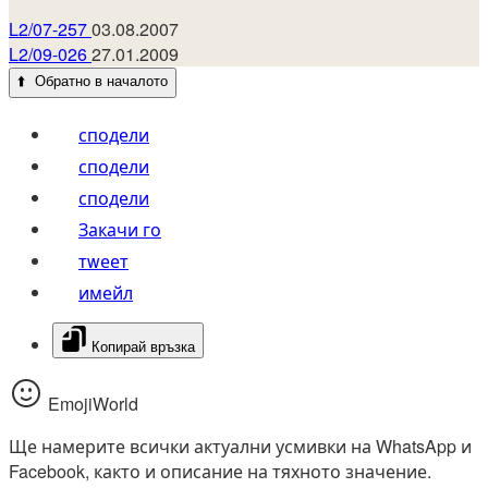
L2/07-257
03.08.2007
L2/09-026
27.01.2009
⬆️
Обратно в началото
сподели
сподели
сподели
Закачи го
тwеет
имейл
Копирай връзка
EmojiWorld
Ще намерите всички актуални усмивки на WhatsApp и
Facebook, както и описание на тяхното значение.