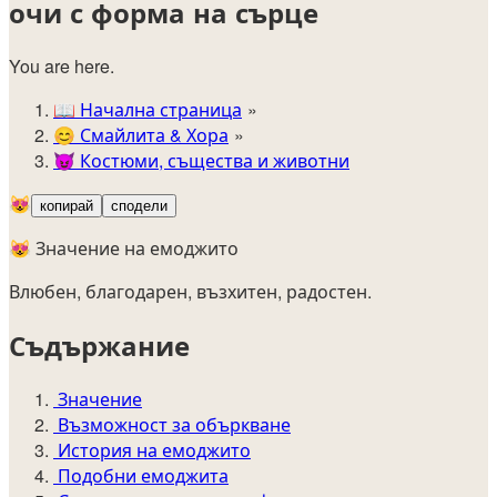
очи с форма на сърце
You are here.
📖
Начална страница
😊️
Смайлита & Хора
😈
Костюми, същества и животни
😻
копирай
сподели
😻 Значение на емоджито
Влюбен, благодарен, възхитен, радостен.
Съдържание
Значение
Възможност за объркване
История на емоджито
Подобни емоджита