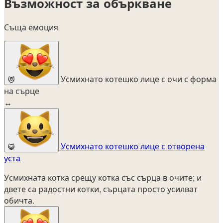
Възможност за объркване
Съща емоция
Усмихнато котешко лице с очи с форма
😻
на сърце
↔
Усмихнато котешко лице с отворена
😺
уста
Усмихната котка срещу котка със сърца в очите; и
двете са радостни котки, сърцата просто усилват
обичта.