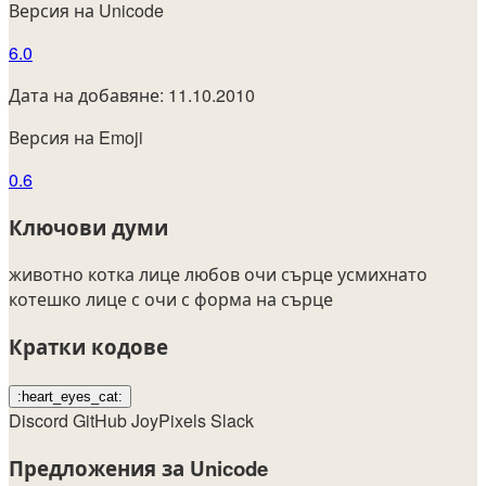
Версия на Unicode
6.0
Дата на добавяне: 11.10.2010
Версия на Emoji
0.6
Ключови думи
животно
котка
лице
любов
очи
сърце
усмихнато
котешко лице с очи с форма на сърце
Кратки кодове
:heart_eyes_cat:
Discord
GitHub
JoyPixels
Slack
Предложения за Unicode