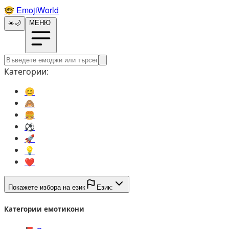
🤓️
EmojiWorld
☀️
🌙
МЕНЮ
Категории:
😊️
🙈️
🍔️
⚽️
🚀️
💡️
❤️
Покажете избора на език
Език:
Категории емотикони