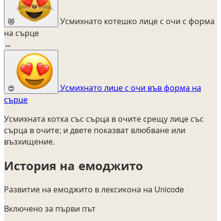
Усмихнато котешко лице с очи с форма
😻
на сърце
↔
Усмихнато лице с очи във форма на
😍
сърце
Усмихната котка със сърца в очите срещу лице със
сърца в очите; и двете показват влюбване или
възхищение.
История на емоджито
Развитие на емоджито в лексикона на Unicode
Включено за първи път