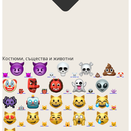
Костюми, същества и животни
😈
👿
💀
☠️
💩
🤡
👺
👹
👻
👽
👾
🤖
😺
😸
😹
😻
😼
😽
🙀
😿
😾