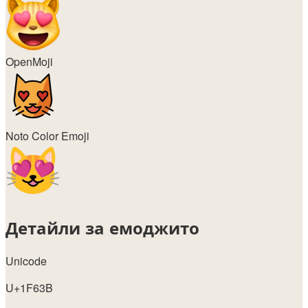
OpenMoji
Noto Color Emoji
Детайли за емоджито
Unicode
U+1F63B