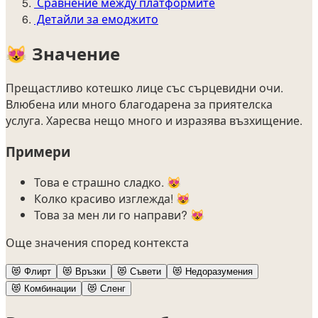
Сравнение между платформите
Детайли за емоджито
😻
Значение
Прещастливо котешко лице със сърцевидни очи.
Влюбена или много благодарена за приятелска
услуга. Харесва нещо много и изразява възхищение.
Примери
Това е страшно сладко. 😻
Колко красиво изглежда! 😻
Това за мен ли го направи? 😻
Още значения според контекста
😻
Флирт
😻
Връзки
😻
Съвети
😻
Недоразумения
😻
Комбинации
😻
Сленг