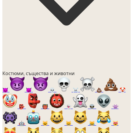
Костюми, същества и животни
😈
👿
💀
☠️
💩
🤡
👺
👹
👻
👽
👾
🤖
😺
😸
😹
😻