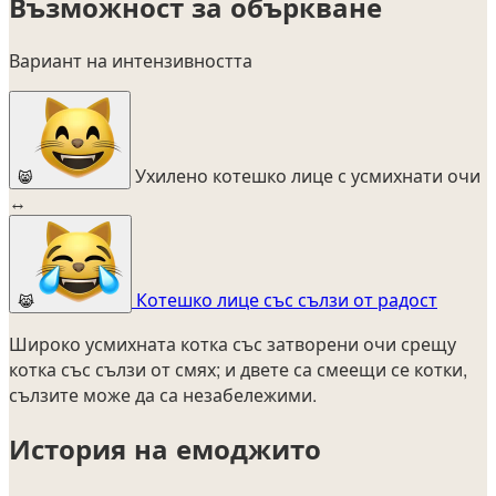
Възможност за объркване
Вариант на интензивността
Ухилено котешко лице с усмихнати очи
😸
↔
Котешко лице със сълзи от радост
😹
Широко усмихната котка със затворени очи срещу
котка със сълзи от смях; и двете са смеещи се котки,
сълзите може да са незабележими.
История на емоджито