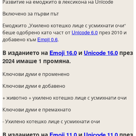
Развитие на емоджито в лексикона на Unicode
Включено за първи път
Емоджито „Ухилено котешко лице с усмихнати очи“
беше одобрено като част от
Unicode 6.0
през 2010 и
добавено към
Emoji 0.6
.
В изданието на
Emoji 16.0
и
Unicode 16.0
през
2024
имаше 1 промяна.
Ключови думи е променено
Ключови думи е добавено
+ животно
+ ухилено котешко лице с усмихнати очи
Ключови думи е премахнато
- Ухилено котешко лице с усмихнати очи
В изданието на
Emoji 11.0
и
Unicode 11.0
през