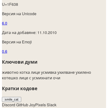
U+1F638
Версия на Unicode
6.0
Дата на добавяне: 11.10.2010
Версия на Emoji
0.6
Ключови думи
животно
котка
лице
усмивка
ухилване
ухилено
котешко лице с усмихнати очи
Кратки кодове
:smile_cat:
Discord
GitHub
JoyPixels
Slack