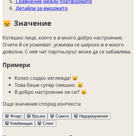
Сравнение между платформите
Детайли за емоджито
😸
Значение
Котешко лице, което е в много добро настроение.
Очите й се усмихват, усмихва се широко и е много
доволна. С нея чат партньорът може да се забавлява.
Примери
Колко сладко изглежда! 😸
Това беше супер смешно. 😸
В добро настроение ли си? 😸
Още значения според контекста
😸
Флирт
😸
Връзки
😸
Съвети
😸
Недоразумения
😸
Комбинации
😸
Сленг