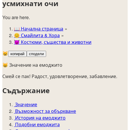
усмихнати очи
You are here.
📖
Начална страница
😊️
Смайлита & Хора
😈
Костюми, същества и животни
😸
копирай
сподели
😸 Значение на емоджито
Смей се пак! Радост, удовлетворение, забавление.
Съдържание
Значение
Възможност за объркване
История на емоджито
Подобни емоджита