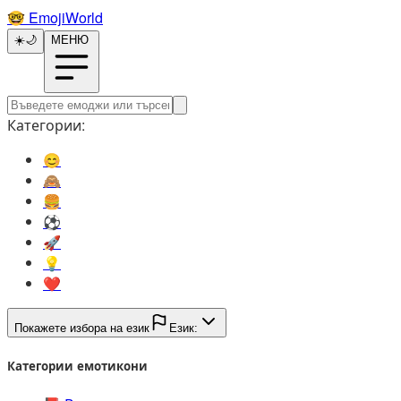
🤓️
EmojiWorld
☀️
🌙
МЕНЮ
Категории:
😊️
🙈️
🍔️
⚽️
🚀️
💡️
❤️
Покажете избора на език
Език:
Категории емотикони