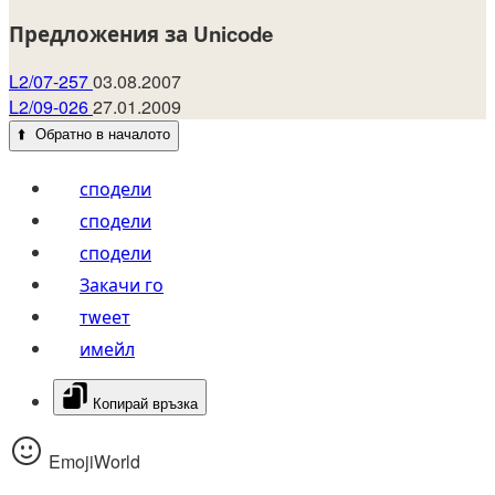
Предложения за Unicode
L2/07-257
03.08.2007
L2/09-026
27.01.2009
⬆️
Обратно в началото
сподели
сподели
сподели
Закачи го
тwеет
имейл
Копирай връзка
EmojiWorld