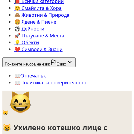
📕️
Всички категории
😊️
Смайлита & Хора
🙈️
Животни & Природа
🍔️
Ядене & Пиене
⚽️
Дейности
🚀️
Пътуване & Места
💡️
Обекти
❤️
Символи & Знаци
Покажете избора на език
Език:
📖️
Oтпечатък
📖️
Политика за поверителност
😸
😸
Ухилено котешко лице с