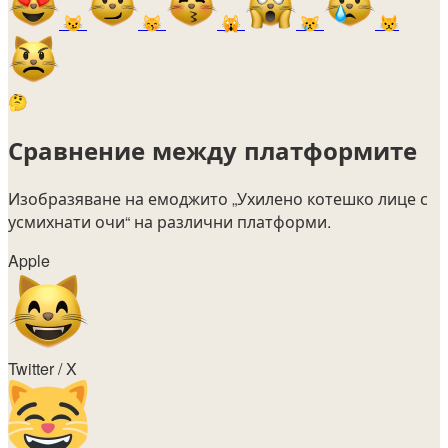
😼
😽
🙀
😿
😾
🤔
Сравнение между платформите
Изобразяване на емоджито
„Ухилено котешко лице с
усмихнати очи“
на различни платформи.
Apple
Twitter / X