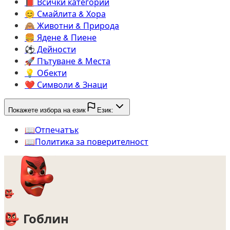
📕️
Всички категории
😊️
Смайлита & Хора
🙈️
Животни & Природа
🍔️
Ядене & Пиене
⚽️
Дейности
🚀️
Пътуване & Места
💡️
Обекти
❤️
Символи & Знаци
Покажете избора на език
Език:
📖️
Oтпечатък
📖️
Политика за поверителност
👺
👺
Гоблин