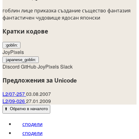
гоблин
лице
приказка
създание
същество
фантазия
фантастичен
чудовище
ядосан
японски
Кратки кодове
:goblin:
JoyPixels
:japanese_goblin:
Discord
GitHub
JoyPixels
Slack
Предложения за Unicode
L2/07-257
03.08.2007
L2/09-026
27.01.2009
⬆️
Обратно в началото
сподели
сподели