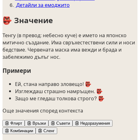
Детайли за емоджито
👺
Значение
Тенгу (в превод: небесно куче) е името на японско
митично създание. Има свръхестествени сили и носи
бедствие. Червената маска има вежди и брада и
забележимо дълъг нос.
Примери
Ей, стана направо зловещо! 👺
Изглеждаш страшно намръщен. 👺
Защо ме гледаш толкова строго? 👺
Още значения според контекста
👺
Флирт
👺
Връзки
👺
Съвети
👺
Недоразумения
👺
Комбинации
👺
Сленг