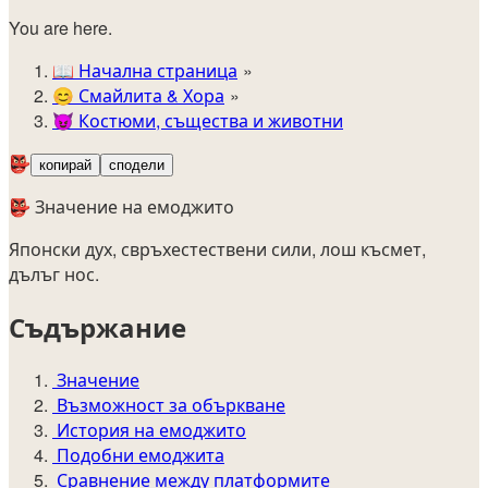
You are here.
📖
Начална страница
😊️
Смайлита & Хора
😈
Костюми, същества и животни
👺
копирай
сподели
👺 Значение на емоджито
Японски дух, свръхестествени сили, лош късмет,
дълъг нос.
Съдържание
Значение
Възможност за объркване
История на емоджито
Подобни емоджита
Сравнение между платформите