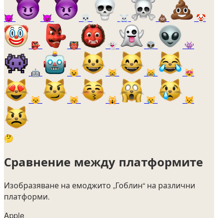
😈
👿
💀
☠️
💩
🤡
👺
👹
👻
👽
👾
🤖
😺
😸
😹
😻
😼
😽
🙀
😿
😾
🤔
Сравнение между платформите
Изобразяване на емоджито
„Гоблин“
на различни
платформи.
Apple