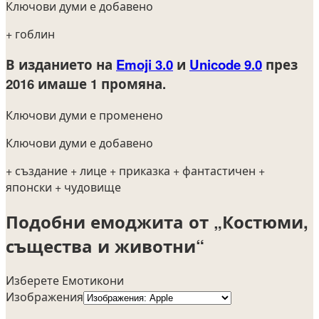
Ключови думи е добавено
+ гоблин
В изданието на
Emoji 3.0
и
Unicode 9.0
през
2016
имаше 1 промяна.
Ключови думи е променено
Ключови думи е добавено
+ създание
+ лице
+ приказка
+ фантастичен
+
японски
+ чудовище
Подобни емоджита от „Костюми,
същества и животни“
Изберете Емотикони
Изображения