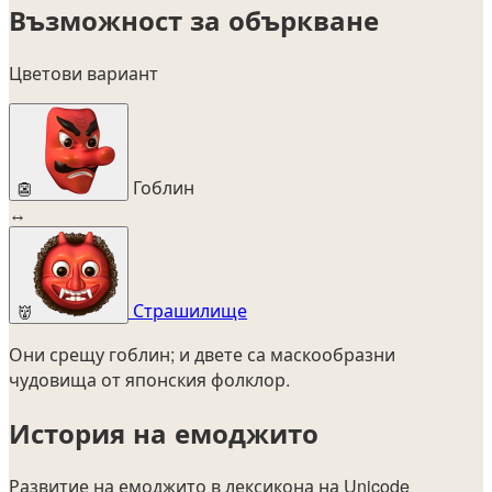
Възможност за объркване
Цветови вариант
Гоблин
👺
↔
Страшилище
👹
Они срещу гоблин; и двете са маскообразни
чудовища от японския фолклор.
История на емоджито
Развитие на емоджито в лексикона на Unicode