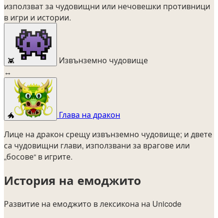
използват за чудовищни или нечовешки противници
в игри и истории.
Извънземно чудовище
👾
↔
Глава на дракон
🐲
Лице на дракон срещу извънземно чудовище; и двете
са чудовищни глави, използвани за врагове или
„босове“ в игрите.
История на емоджито
Развитие на емоджито в лексикона на Unicode