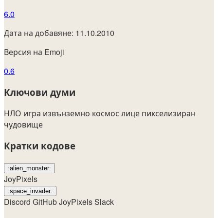
6.0
Дата на добавяне: 11.10.2010
Версия на Emoji
0.6
Ключови думи
НЛО
игра
извънземно
космос
лице
пикселизиран
чудовище
Кратки кодове
:alien_monster:
JoyPixels
:space_invader:
Discord
GitHub
JoyPixels
Slack