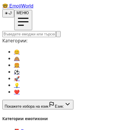
🤓️
EmojiWorld
☀️
🌙
МЕНЮ
Категории:
😊️
🙈️
🍔️
⚽️
🚀️
💡️
❤️
Покажете избора на език
Език:
Категории емотикони