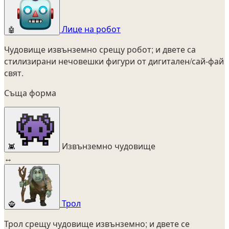
Лице на робот
🤖
Чудовище извънземно срещу робот; и двете са
стилизирани нечовешки фигури от дигитален/сай-фай
свят.
Съща форма
Извънземно чудовище
👾
↔
Трол
🧌
Трол срещу чудовище извънземно; и двете се