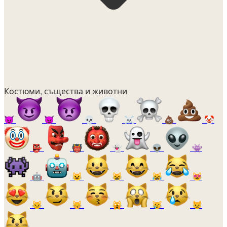
Костюми, същества и животни
😈
👿
💀
☠️
💩
🤡
👺
👹
👻
👽
👾
🤖
😺
😸
😹
😻
😼
😽
🙀
😿
😾