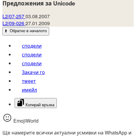
Предложения за Unicode
L2/07-257
03.08.2007
L2/09-026
27.01.2009
⬆️
Обратно в началото
сподели
сподели
сподели
Закачи го
тwеет
имейл
Копирай връзка
EmojiWorld
Ще намерите всички актуални усмивки на WhatsApp и