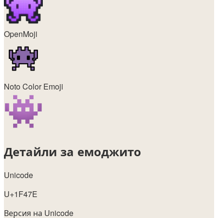
OpenMoji
Noto Color Emoji
Детайли за емоджито
Unicode
U+1F47E
Версия на Unicode