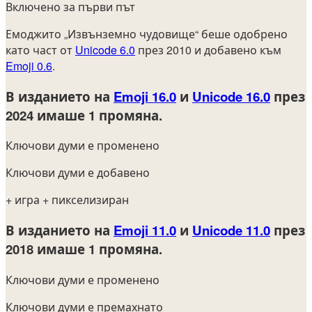
Включено за първи път
Емоджито „Извънземно чудовище“ беше одобрено
като част от
Unicode 6.0
през 2010 и добавено към
Emoji 0.6
.
В изданието на
Emoji 16.0
и
Unicode 16.0
през
2024
имаше 1 промяна.
Ключови думи е променено
Ключови думи е добавено
+ игра
+ пикселизиран
В изданието на
Emoji 11.0
и
Unicode 11.0
през
2018
имаше 1 промяна.
Ключови думи е променено
Ключови думи е премахнато