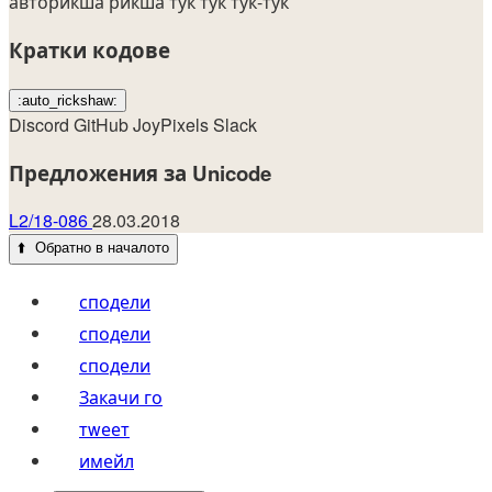
авторикша
рикша
тук тук
тук-тук
Кратки кодове
:auto_rickshaw:
Discord
GitHub
JoyPixels
Slack
Предложения за Unicode
L2/18-086
28.03.2018
⬆️
Обратно в началото
сподели
сподели
сподели
Закачи го
тwеет
имейл