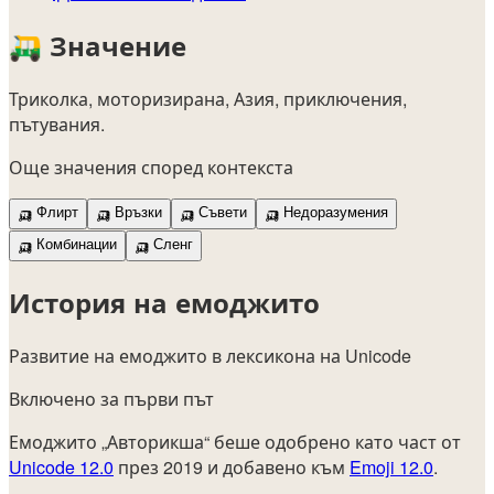
🛺
Значение
Триколка, моторизирана, Азия, приключения,
пътувания.
Още значения според контекста
🛺
Флирт
🛺
Връзки
🛺
Съвети
🛺
Недоразумения
🛺
Комбинации
🛺
Сленг
История на емоджито
Развитие на емоджито в лексикона на Unicode
Включено за първи път
Емоджито „Авторикша“ беше одобрено като част от
Unicode 12.0
през 2019 и добавено към
Emoji 12.0
.