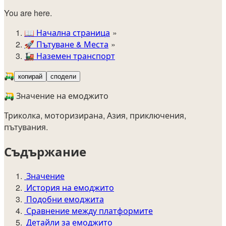
You are here.
📖
Начална страница
🚀️
Пътуване & Места
🚂
Наземен транспорт
🛺
копирай
сподели
🛺 Значение на емоджито
Триколка, моторизирана, Азия, приключения,
пътувания.
Съдържание
Значение
История на емоджито
Подобни емоджита
Сравнение между платформите
Детайли за емоджито