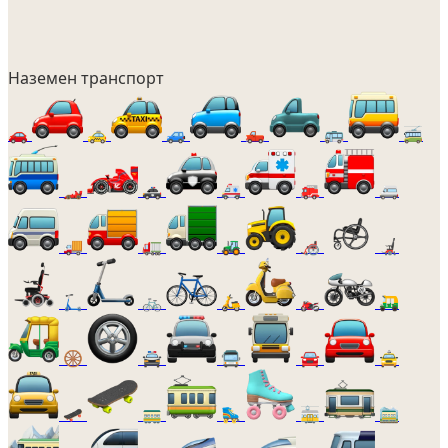
Наземен транспорт
🚗
🚕
🚙
🛻
🚌
🚎
🏎️
🚓
🚑
🚒
🚐
🚚
🚛
🚜
🦽
🦼
🛴
🚲
🛵
🏍️
🛺
🛞
🚔
🚍
🚘
🚖
🛹
🚃
🛼
🚋
🚞