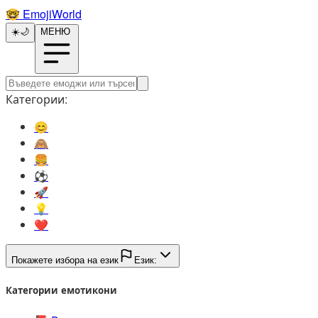
🤓️
EmojiWorld
☀️
🌙
МЕНЮ
Категории:
😊️
🙈️
🍔️
⚽️
🚀️
💡️
❤️
Покажете избора на език
Език:
Категории емотикони