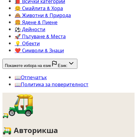
📕️
Всички категории
😊️
Смайлита & Хора
🙈️
Животни & Природа
🍔️
Ядене & Пиене
⚽️
Дейности
🚀️
Пътуване & Места
💡️
Обекти
❤️
Символи & Знаци
Покажете избора на език
Език:
📖️
Oтпечатък
📖️
Политика за поверителност
🛺
🛺
Авторикша