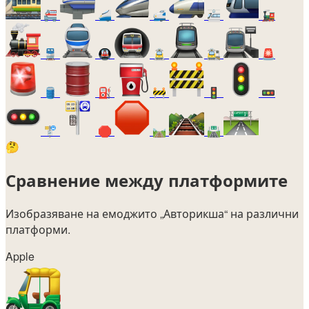
🚝
🚄
🚅
🚈
🚂
🚆
🚇
🚊
🚉
🚨
🛢️
⛽
🚧
🚦
🚥
🚏
🛑
🛤️
🛣️
🤔
Сравнение между платформите
Изобразяване на емоджито
„Авторикша“
на различни
платформи.
Apple