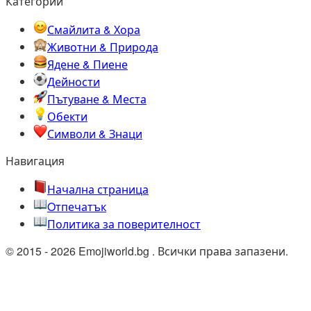
Категории
Смайлита & Хора
Животни & Природа
Ядене & Пиене
Дейности
Пътуване & Места
Обекти
Символи & Знаци
Навигация
Начална страница
Oтпечатък
Политика за поверителност
© 2015 - 2026 Emojiworld.bg . Всички права запазени.