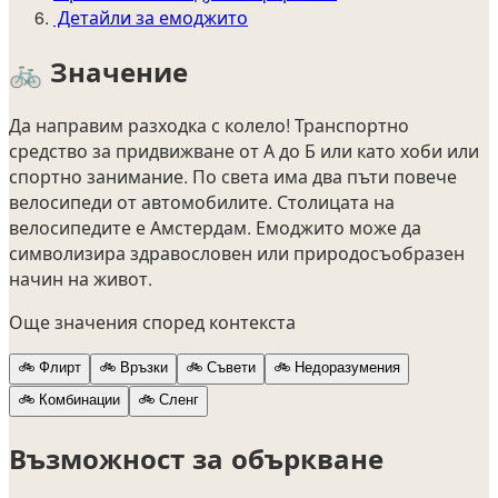
Детайли за емоджито
🚲
Значение
Да направим разходка с колело! Транспортно
средство за придвижване от А до Б или като хоби или
спортно занимание. По света има два пъти повече
велосипеди от автомобилите. Столицата на
велосипедите е Амстердам. Емоджито може да
символизира здравословен или природосъобразен
начин на живот.
Още значения според контекста
🚲
Флирт
🚲
Връзки
🚲
Съвети
🚲
Недоразумения
🚲
Комбинации
🚲
Сленг
Възможност за объркване