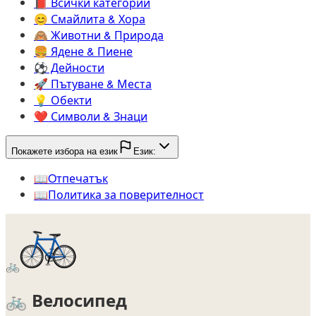
📕️
Всички категории
😊️
Смайлита & Хора
🙈️
Животни & Природа
🍔️
Ядене & Пиене
⚽️
Дейности
🚀️
Пътуване & Места
💡️
Обекти
❤️
Символи & Знаци
Покажете избора на език
Език:
📖️
Oтпечатък
📖️
Политика за поверителност
🚲
🚲
Велосипед