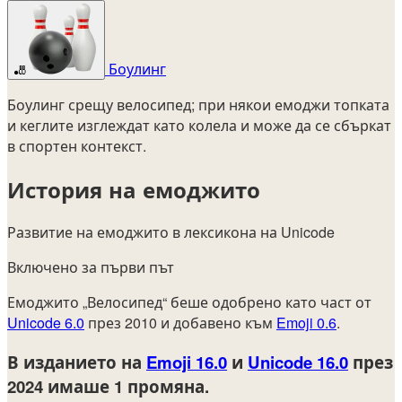
Боулинг
🎳
Боулинг срещу велосипед; при някои емоджи топката
и кеглите изглеждат като колела и може да се сбъркат
в спортен контекст.
История на емоджито
Развитие на емоджито в лексикона на Unicode
Включено за първи път
Емоджито „Велосипед“ беше одобрено като част от
Unicode 6.0
през 2010 и добавено към
Emoji 0.6
.
В изданието на
Emoji 16.0
и
Unicode 16.0
през
2024
имаше 1 промяна.