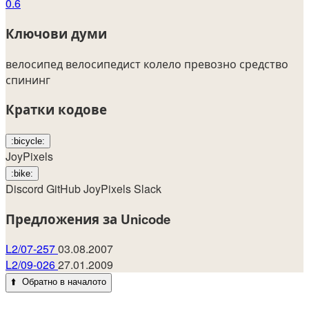
0.6
Ключови думи
велосипед
велосипедист
колело
превозно средство
спининг
Кратки кодове
:bicycle:
JoyPixels
:bike:
Discord
GitHub
JoyPixels
Slack
Предложения за Unicode
L2/07-257
03.08.2007
L2/09-026
27.01.2009
⬆️
Обратно в началото