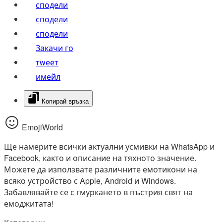
сподели
сподели
сподели
Закачи го
тwеет
имейл
Копирай връзка
EmojiWorld
Ще намерите всички актуални усмивки на WhatsApp и
Facebook, както и описание на тяхното значение.
Можете да използвате различните емотикони на
всяко устройство с Apple, Android и Windows.
Забавлявайте се с гмуркането в пъстрия свят на
емоджитата!