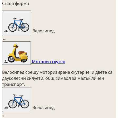
Съща форма
Велосипед
🚲
↔
Моторен скутер
🛵
Велосипед срещу моторизирана скутерче; и двете са
двуколесни силуети, общ символ за малък личен
транспорт.
Велосипед
🚲
↔