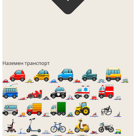
Наземен транспорт
🚗
🚕
🚙
🛻
🚌
🚎
🏎️
🚓
🚑
🚒
🚐
🚚
🚛
🚜
🦽
🦼
🛴
🚲
🛵
🏍️
🛺