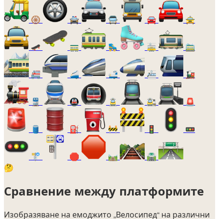
🛞
🚔
🚍
🚘
🚖
🛹
🚃
🛼
🚋
🚞
🚝
🚄
🚅
🚈
🚂
🚆
🚇
🚊
🚉
🚨
🛢️
⛽
🚧
🚦
🚥
🚏
🛑
🛤️
🛣️
🤔
Сравнение между платформите
Изобразяване на емоджито
„Велосипед“
на различни