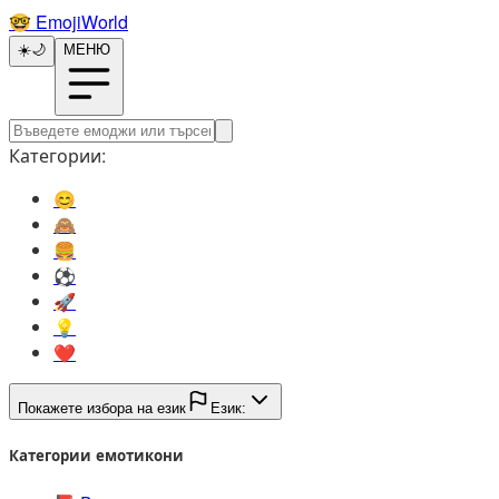
🤓️
EmojiWorld
☀️
🌙
МЕНЮ
Категории:
😊️
🙈️
🍔️
⚽️
🚀️
💡️
❤️
Покажете избора на език
Език:
Категории емотикони