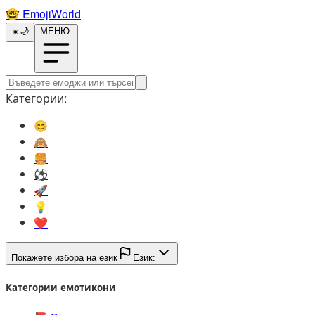
🤓️
EmojiWorld
☀️
🌙
МЕНЮ
Категории:
😊️
🙈️
🍔️
⚽️
🚀️
💡️
❤️
Покажете избора на език
Език:
Категории емотикони