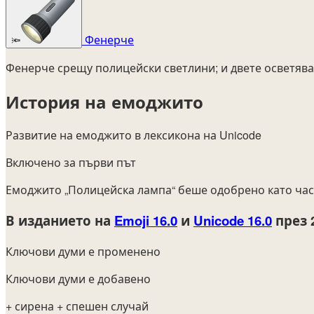
Фенерче
🔦
Фенерче срещу полицейски светлини; и двете осветява
История на емоджито
Развитие на емоджито в лексикона на Unicode
Включено за първи път
Емоджито „Полицейска лампа“ беше одобрено като час
В изданието на
Emoji 16.0
и
Unicode 16.0
през 
Ключови думи е променено
Ключови думи е добавено
+ сирена
+ спешен случай