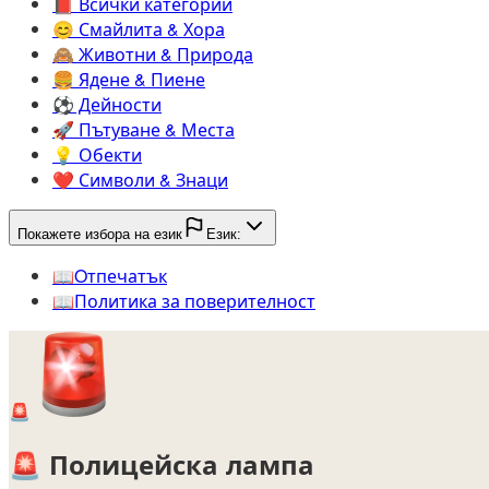
📕️
Всички категории
😊️
Смайлита & Хора
🙈️
Животни & Природа
🍔️
Ядене & Пиене
⚽️
Дейности
🚀️
Пътуване & Места
💡️
Обекти
❤️
Символи & Знаци
Покажете избора на език
Език:
📖️
Oтпечатък
📖️
Политика за поверителност
🚨
🚨
Полицейска лампа