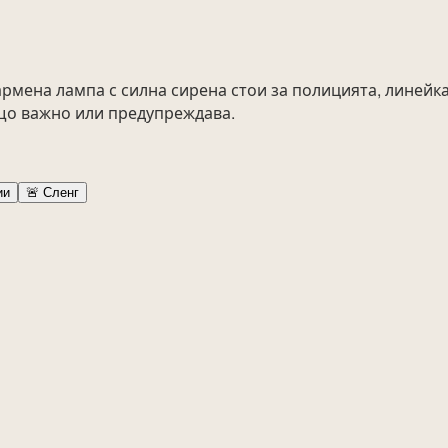
рмена лампа с силна сирена стои за полицията, линейка
ещо важно или предупреждава.
ии
🚨
Сленг