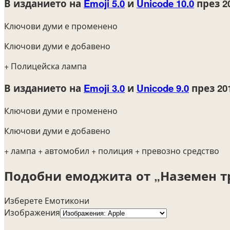
В изданието на
Emoji 5.0
и
Unicode 10.0
през 2
Ключови думи е променено
Ключови думи е добавено
+ Полицейска лампа
В изданието на
Emoji 3.0
и
Unicode 9.0
през 20
Ключови думи е променено
Ключови думи е добавено
+ лампа
+ автомобил
+ полиция
+ превозно средство
Подобни емоджита от „Наземен т
Изберете Емотикони
Изображения