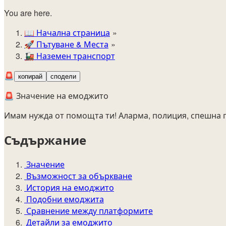
You are here.
📖
Начална страница
🚀️
Пътуване & Места
🚂
Наземен транспорт
🚨
копирай
сподели
🚨 Значение на емоджито
Имам нужда от помощта ти! Аларма, полиция, спешна
Съдържание
Значение
Възможност за объркване
История на емоджито
Подобни емоджита
Сравнение между платформите
Детайли за емоджито