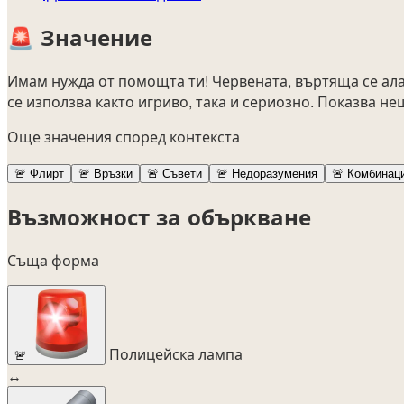
🚨
Значение
Имам нужда от помощта ти! Червената, въртяща се ала
се използва както игриво, така и сериозно. Показва н
Още значения според контекста
🚨
Флирт
🚨
Връзки
🚨
Съвети
🚨
Недоразумения
🚨
Комбинац
Възможност за объркване
Съща форма
Полицейска лампа
🚨
↔