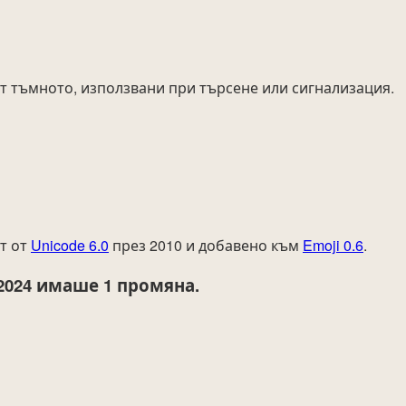
т тъмното, използвани при търсене или сигнализация.
т от
Unicode 6.0
през 2010 и добавено към
Emoji 0.6
.
2024
имаше 1 промяна.