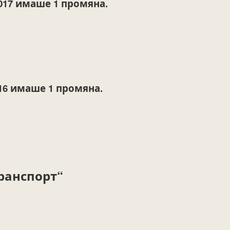
017
имаше 1 промяна.
16
имаше 1 промяна.
ранспорт“