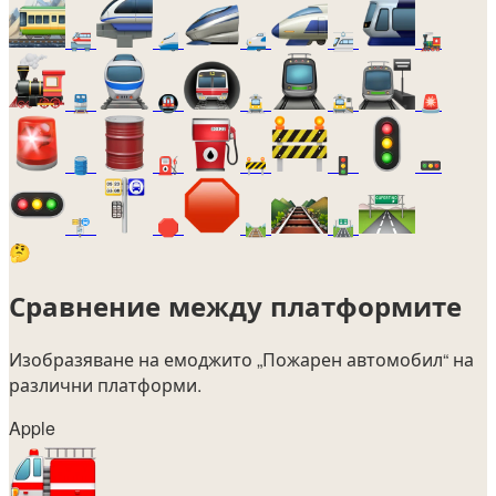
🚝
🚄
🚅
🚈
🚂
🚆
🚇
🚊
🚉
🚨
🛢️
⛽
🚧
🚦
🚥
🚏
🛑
🛤️
🛣️
🤔
Сравнение между платформите
Изобразяване на емоджито
„Пожарен автомобил“
на
различни платформи.
Apple