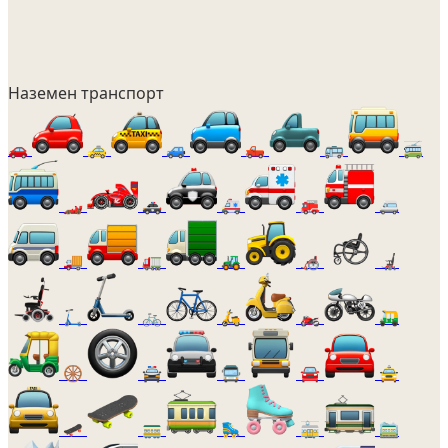
Наземен транспорт
🚗
🚕
🚙
🛻
🚌
🚎
🏎️
🚓
🚑
🚒
🚐
🚚
🚛
🚜
🦽
🦼
🛴
🚲
🛵
🏍️
🛺
🛞
🚔
🚍
🚘
🚖
🛹
🚃
🛼
🚋
🚞