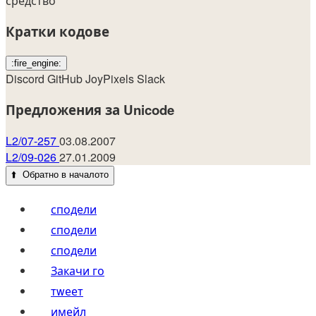
средство
Кратки кодове
:fire_engine:
Discord
GitHub
JoyPixels
Slack
Предложения за Unicode
L2/07-257
03.08.2007
L2/09-026
27.01.2009
⬆️
Обратно в началото
сподели
сподели
сподели
Закачи го
тwеет
имейл