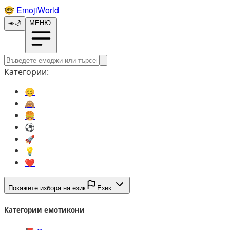
🤓️
EmojiWorld
☀️
🌙
МЕНЮ
Категории:
😊️
🙈️
🍔️
⚽️
🚀️
💡️
❤️
Покажете избора на език
Език:
Категории емотикони