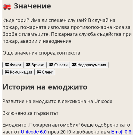
🚒
Значение
Къде гори? Има ли спешен случай? В случай на
пожар, пожарната използва противопожарна кола за
борба с пламъците. Пожарната служба съдейства при
пожар, аварии и наводнения.
Още значения според контекста
🚒
Флирт
🚒
Връзки
🚒
Съвети
🚒
Недоразумения
🚒
Комбинации
🚒
Сленг
История на емоджито
Развитие на емоджито в лексикона на Unicode
Включено за първи път
Емоджито „Пожарен автомобил“ беше одобрено като
част от
Unicode 6.0
през 2010 и добавено към
Emoji 0.6
.