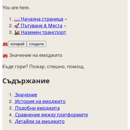
You are here.
📖
Начална страница
🚀️
Пътуване & Места
🚂
Наземен транспорт
🚒
копирай
сподели
🚒 Значение на емоджито
Къде гори? Пожар, спешно, помощ.
Съдържание
Значение
История на емоджито
Подобни емоджита
Сравнение между платформите
Детайли за емоджито