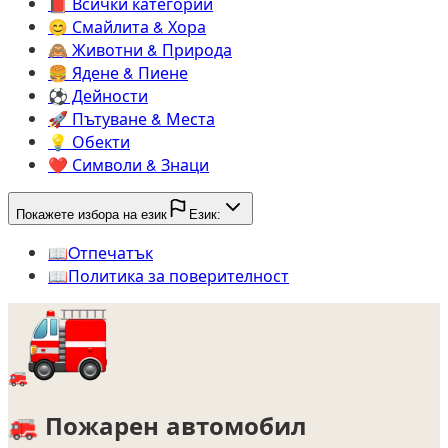
📕️
Всички категории
😊️
Смайлита & Хора
🙈️
Животни & Природа
🍔️
Ядене & Пиене
⚽️
Дейности
🚀️
Пътуване & Места
💡️
Обекти
❤️
Символи & Знаци
Покажете избора на език
Език:
📖️
Oтпечатък
📖️
Политика за поверителност
🚒
🚒
Пожарен автомобил