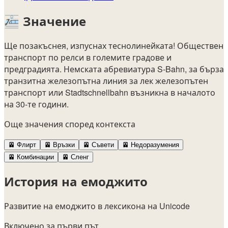
🚈
Значение
Ще позакъснея, изпуснах теснолинейката! Обществен
транспорт по релси в големите градове и
предградията. Немската абревиатура S-Bahn, за бърза
транзитна железопътна линия за лек железопътен
транспорт или Stadtschnellbahn възникна в началото
на 30-те години.
Още значения според контекста
🚈
Флирт
🚈
Връзки
🚈
Съвети
🚈
Недоразумения
🚈
Комбинации
🚈
Сленг
История на емоджито
Развитие на емоджито в лексикона на Unicode
Включено за първи път