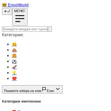
🤓️
EmojiWorld
☀️
🌙
МЕНЮ
Категории:
😊️
🙈️
🍔️
⚽️
🚀️
💡️
❤️
Покажете избора на език
Език:
Категории емотикони