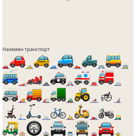
Наземен транспорт
🚗
🚕
🚙
🛻
🚌
🚎
🏎️
🚓
🚑
🚒
🚐
🚚
🚛
🚜
🦽
🦼
🛴
🚲
🛵
🏍️
🛺
🛞
🚔
🚍
🚘
🚖