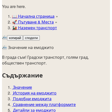
You are here.
📖
Начална страница
🚀️
Пътуване & Места
🚂
Наземен транспорт
🚈
копирай
сподели
🚈 Значение на емоджито
В града съм! Градски транспорт, голям град,
обществен транспорт.
Съдържание
Значение
История на емоджито
Подобни емоджита
Сравнение между платформите
Детайли за емоджито