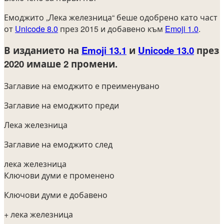
Емоджито „Лека железница“ беше одобрено като част
от
Unicode 8.0
през 2015 и добавено към
Emoji 1.0
.
В изданието на
Emoji 13.1
и
Unicode 13.0
през
2020
имаше 2 промени.
Заглавие на емоджито е преименувано
Заглавие на емоджито преди
Лека железница
Заглавие на емоджито след
лека железница
Ключови думи е променено
Ключови думи е добавено
+ лека железница