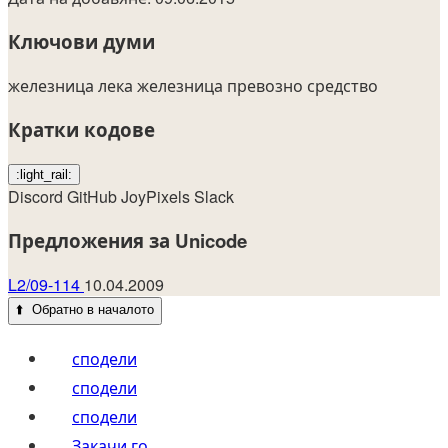
Ключови думи
железница
лека железница
превозно средство
Кратки кодове
:light_rail:
Discord
GitHub
JoyPixels
Slack
Предложения за Unicode
L2/09-114
10.04.2009
⬆️
Обратно в началото
сподели
сподели
сподели
Закачи го