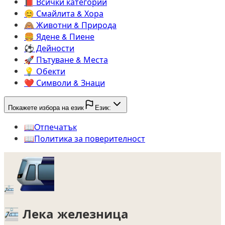
📕️
Всички категории
😊️
Смайлита & Хора
🙈️
Животни & Природа
🍔️
Ядене & Пиене
⚽️
Дейности
🚀️
Пътуване & Места
💡️
Обекти
❤️
Символи & Знаци
Покажете избора на език
Език:
📖️
Oтпечатък
📖️
Политика за поверителност
🚈
🚈
Лека железница