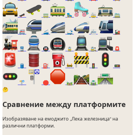
🛹
🚃
🛼
🚋
🚞
🚝
🚄
🚅
🚈
🚂
🚆
🚇
🚊
🚉
🚨
🛢️
⛽
🚧
🚦
🚥
🚏
🛑
🛤️
🛣️
🤔
Сравнение между платформите
Изобразяване на емоджито
„Лека железница“
на
различни платформи.