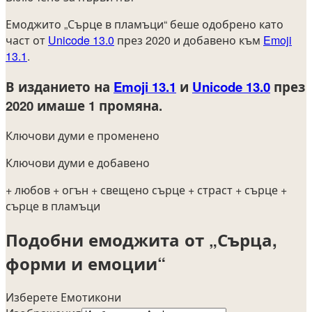
Емоджито „Сърце в пламъци“ беше одобрено като
част от
Unicode 13.0
през 2020 и добавено към
Emoji
13.1
.
В изданието на
Emoji 13.1
и
Unicode 13.0
през
2020
имаше 1 промяна.
Ключови думи е променено
Ключови думи е добавено
+ любов
+ огън
+ свещено сърце
+ страст
+ сърце
+
сърце в пламъци
Подобни емоджита от „Сърца,
форми и емоции“
Изберете Емотикони