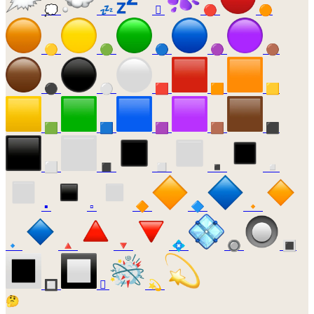
💭
💤
🫟
🔴
🟠
🟡
🟢
🔵
🟣
🟤
⚫
⚪
🟥
🟧
🟨
🟩
🟦
🟪
🟫
⬛
⬜
◼️
◻️
◾
◽
▪️
▫️
🔶
🔷
🔸
🔹
🔺
🔻
💠
🔘
🔳
🔲
🫯
💫
🤔