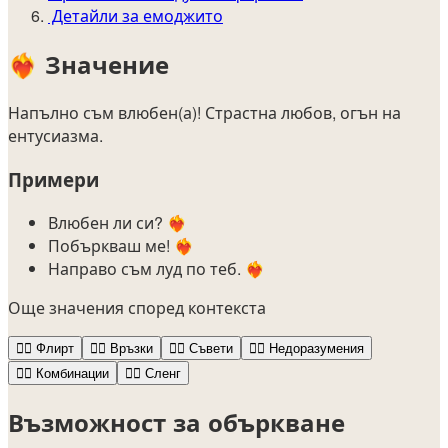
Детайли за емоджито
❤️‍🔥
Значение
Напълно съм влюбен(а)! Страстна любов, огън на
ентусиазма.
Примери
Влюбен ли си? ❤️‍🔥
Побъркваш ме! ❤️‍🔥
Направо съм луд по теб. ❤️‍🔥
Още значения според контекста
❤️‍🔥
Флирт
❤️‍🔥
Връзки
❤️‍🔥
Съвети
❤️‍🔥
Недоразумения
❤️‍🔥
Комбинации
❤️‍🔥
Сленг
Възможност за объркване