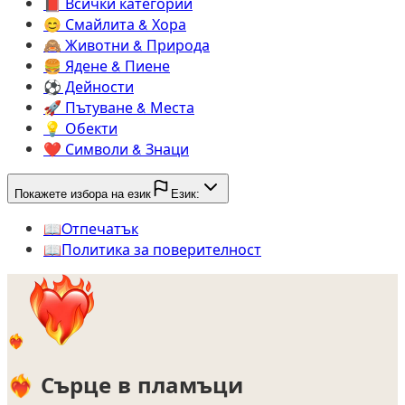
📕️
Всички категории
😊️
Смайлита & Хора
🙈️
Животни & Природа
🍔️
Ядене & Пиене
⚽️
Дейности
🚀️
Пътуване & Места
💡️
Обекти
❤️
Символи & Знаци
Покажете избора на език
Език:
📖️
Oтпечатък
📖️
Политика за поверителност
❤️‍🔥
❤️‍🔥
Сърце в пламъци