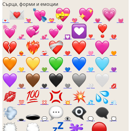
Сърца, форми и емоции
💌
💘
💝
💖
💗
💓
💞
💕
💟
❣️
💔
❤️‍🔥
❤️‍🩹
❤️
🩷
🧡
💛
💚
💙
🩵
💜
🤎
🖤
🩶
🤍
💋
💯
💢
💥
💦
💨
🕳️
💬
👁️‍🗨️
🗨️
🗯️