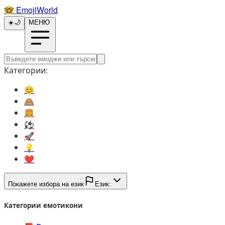
🤓️
EmojiWorld
☀️
🌙
МЕНЮ
Категории:
😊️
🙈️
🍔️
⚽️
🚀️
💡️
❤️
Покажете избора на език
Език:
Категории емотикони