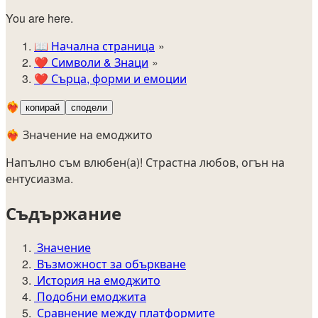
You are here.
📖
Начална страница
❤️
Символи & Знаци
❤️
Сърца, форми и емоции
❤️‍🔥
копирай
сподели
❤️‍🔥 Значение на емоджито
Напълно съм влюбен(а)! Страстна любов, огън на
ентусиазма.
Съдържание
Значение
Възможност за объркване
История на емоджито
Подобни емоджита
Сравнение между платформите