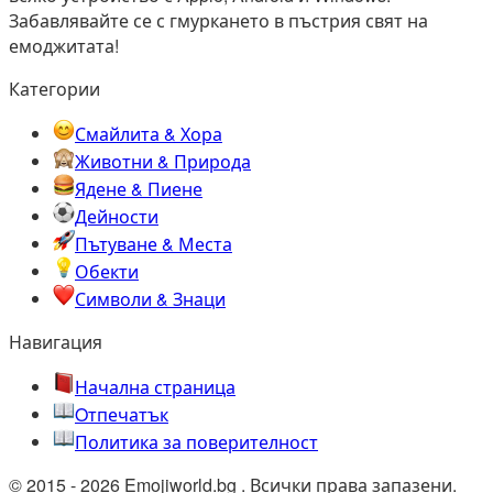
Забавлявайте се с гмуркането в пъстрия свят на
емоджитата!
Категории
Смайлита & Хора
Животни & Природа
Ядене & Пиене
Дейности
Пътуване & Места
Обекти
Символи & Знаци
Навигация
Начална страница
Oтпечатък
Политика за поверителност
© 2015 - 2026 Emojiworld.bg . Всички права запазени.