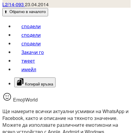
L2/14-093
23.04.2014
⬆️
Обратно в началото
сподели
сподели
сподели
Закачи го
тwеет
имейл
Копирай връзка
EmojiWorld
Ще намерите всички актуални усмивки на WhatsApp и
Facebook, както и описание на тяхното значение.
Можете да използвате различните емотикони на
всяко устройство с Apple, Android и Windows.