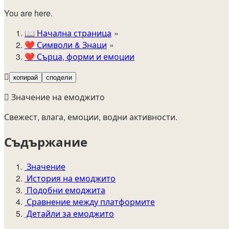
You are here.
📖
Начална страница
❤️
Символи & Знаци
❤️
Сърца, форми и емоции
🫟
копирай
сподели
🫟 Значение на емоджито
Свежест, влага, емоции, водни активности.
Съдържание
Значение
История на емоджито
Подобни емоджита
Сравнение между платформите
Детайли за емоджито