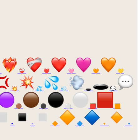

❤️‍🩹
❤️
🩷
🧡
💛
💥
💦
💨
🕳️
💬
🟤
⚫
⚪
🟥
🟧
▪️
▫️
🔶
🔷
🔸
🔹