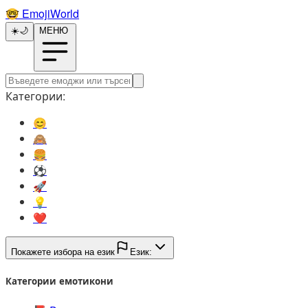
🤓️
EmojiWorld
☀️
🌙
МЕНЮ
Категории:
😊️
🙈️
🍔️
⚽️
🚀️
💡️
❤️
Покажете избора на език
Език:
Категории емотикони