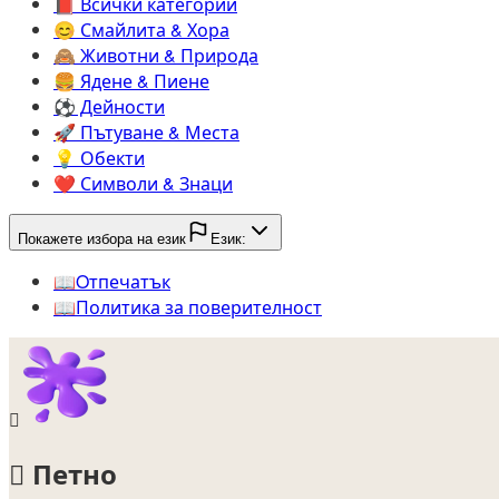
📕️
Всички категории
😊️
Смайлита & Хора
🙈️
Животни & Природа
🍔️
Ядене & Пиене
⚽️
Дейности
🚀️
Пътуване & Места
💡️
Обекти
❤️
Символи & Знаци
Покажете избора на език
Език:
📖️
Oтпечатък
📖️
Политика за поверителност
🫟
🫟
Петно