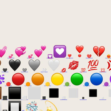
💞
💕
💟
❣️
💔
❤️‍
🖤
🩶
🤍
💋
💯
💢
🔴
🟠
🟡
🟢
🔵
🟣
⬛
⬜
◼️
◻️
◾
◽