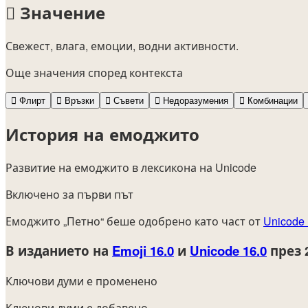
🫟
Значение
Свежест, влага, емоции, водни активности.
Още значения според контекста
🫟
Флирт
🫟
Връзки
🫟
Съвети
🫟
Недоразумения
🫟
Комбинации
История на емоджито
Развитие на емоджито в лексикона на Unicode
Включено за първи път
Емоджито „Петно“ беше одобрено като част от
Unicode 
В изданието на
Emoji 16.0
и
Unicode 16.0
през 
Ключови думи е променено
Ключови думи е добавено