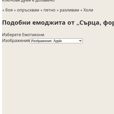
+ боя
+ опръсквам
+ петно
+ разливам
+ Холи
Подобни емоджита от „Сърца, фо
Изберете Емотикони
Изображения