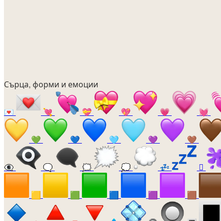
Сърца, форми и емоции
💌
💘
💝
💖
💗
💓
💚
💙
🩵
💜
🤎
👁️‍🗨️
🗨️
🗯️
💭
💤
🫟
🟨
🟩
🟦
🟪
🟫