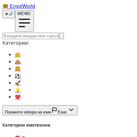
🤓️
EmojiWorld
☀️
🌙
МЕНЮ
Категории:
😊️
🙈️
🍔️
⚽️
🚀️
💡️
❤️
Покажете избора на език
Език:
Категории емотикони