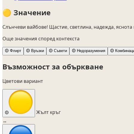
🟡
Значение
Слънчеви вайбове! Щастие, светлина, надежда, яснота
Още значения според контекста
🟡
Флирт
🟡
Връзки
🟡
Съвети
🟡
Недоразумения
🟡
Комбинац
Възможност за объркване
Цветови вариант
Жълт кръг
🟡
↔