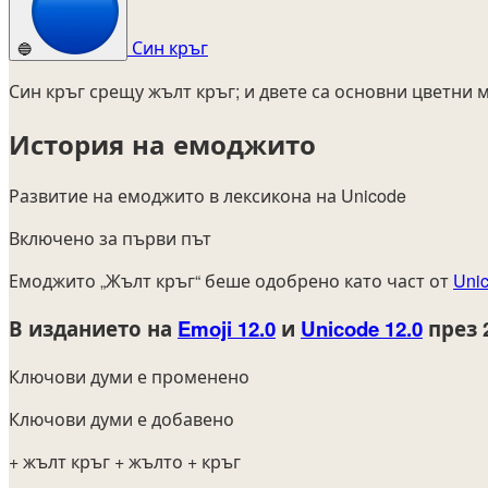
Син кръг
🔵
Син кръг срещу жълт кръг; и двете са основни цветни 
История на емоджито
Развитие на емоджито в лексикона на Unicode
Включено за първи път
Емоджито „Жълт кръг“ беше одобрено като част от
Unic
В изданието на
Emoji 12.0
и
Unicode 12.0
през 
Ключови думи е променено
Ключови думи е добавено
+ жълт кръг
+ жълто
+ кръг