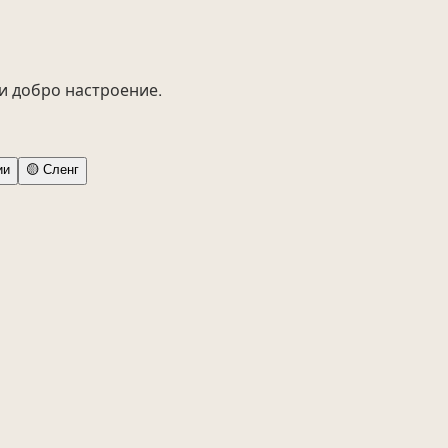
 и добро настроение.
ии
🟡
Сленг