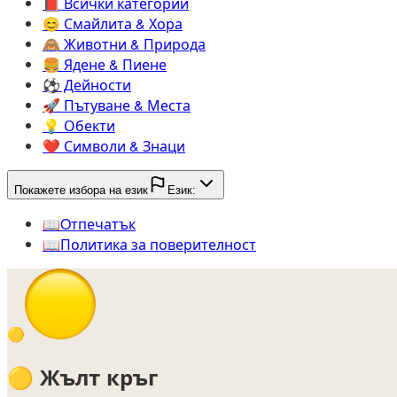
📕️
Всички категории
😊️
Смайлита & Хора
🙈️
Животни & Природа
🍔️
Ядене & Пиене
⚽️
Дейности
🚀️
Пътуване & Места
💡️
Обекти
❤️
Символи & Знаци
Покажете избора на език
Език:
📖️
Oтпечатък
📖️
Политика за поверителност
🟡
🟡
Жълт кръг