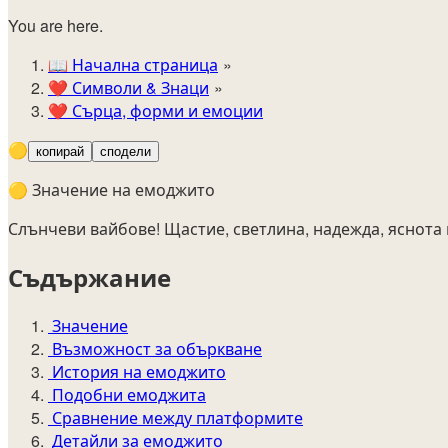
You are here.
📖
Начална страница
❤️
Символи & Знаци
❤️
Сърца, форми и емоции
🟡
копирай
сподели
🟡 Значение на емоджито
Слънчеви вайбове! Щастие, светлина, надежда, яснота
Съдържание
Значение
Възможност за объркване
История на емоджито
Подобни емоджита
Сравнение между платформите
Детайли за емоджито