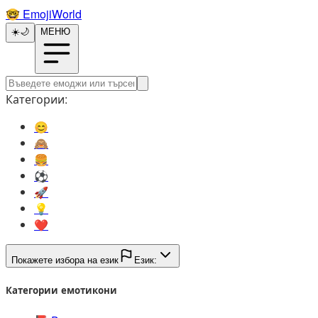
🤓️
EmojiWorld
☀️
🌙
МЕНЮ
Категории:
😊️
🙈️
🍔️
⚽️
🚀️
💡️
❤️
Покажете избора на език
Език:
Категории емотикони