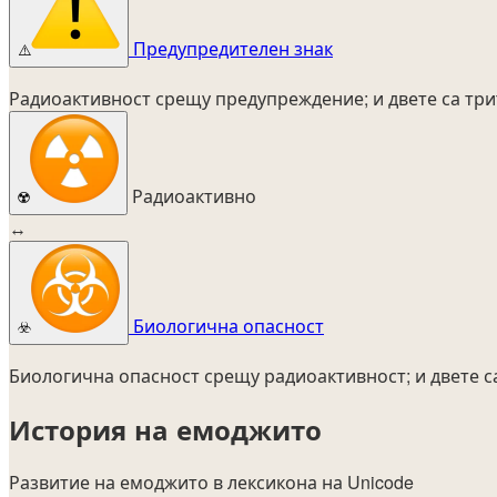
Предупредителен знак
⚠️
Радиоактивност срещу предупреждение; и двете са три
Радиоактивно
☢️
↔
Биологична опасност
☣️
Биологична опасност срещу радиоактивност; и двете с
История на емоджито
Развитие на емоджито в лексикона на Unicode