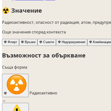
☢️
Значение
Радиоактивност, опасност от радиация, атом, предупре
Още значения според контекста
☢️
Флирт
☢️
Връзки
☢️
Съвети
☢️
Недоразумения
☢️
Комбинации
Възможност за объркване
Съща форма
Радиоактивно
☢️
↔