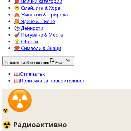
📕️
Всички категории
😊️
Смайлита & Хора
🙈️
Животни & Природа
🍔️
Ядене & Пиене
⚽️
Дейности
🚀️
Пътуване & Места
💡️
Обекти
❤️
Символи & Знаци
Покажете избора на език
Език:
📖️
Oтпечатък
📖️
Политика за поверителност
☢️
☢️
Радиоактивно