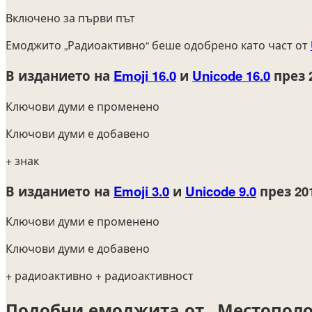
Включено за първи път
Емоджито „Радиоактивно“ беше одобрено като част от
В изданието на
Emoji 16.0
и
Unicode 16.0
през 
Ключови думи е променено
Ключови думи е добавено
+ знак
В изданието на
Emoji 3.0
и
Unicode 9.0
през 20
Ключови думи е променено
Ключови думи е добавено
+ радиоактивно
+ радиоактивност
Подобни емоджита от „Местопол