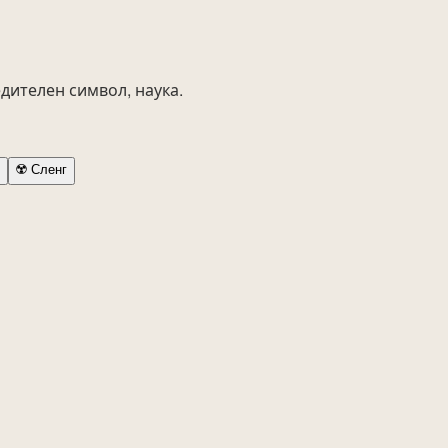
дителен символ, наука.
☢️
Сленг