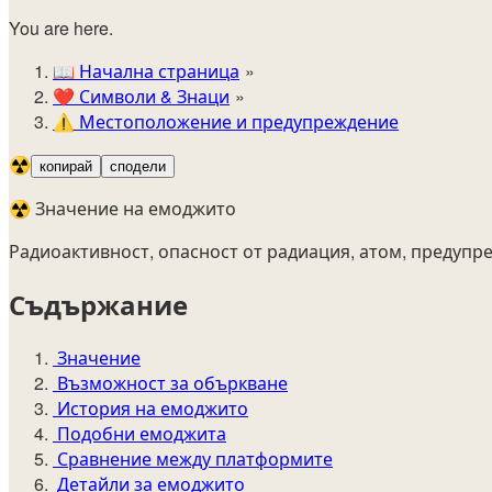
You are here.
📖
Начална страница
❤️
Символи & Знаци
⚠️
Местоположение и предупреждение
☢️
копирай
сподели
☢️ Значение на емоджито
Радиоактивност, опасност от радиация, атом, предупре
Съдържание
Значение
Възможност за объркване
История на емоджито
Подобни емоджита
Сравнение между платформите
Детайли за емоджито