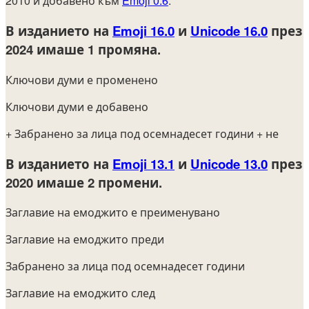
2010 и добавено към
Emoji 0.6
.
В изданието на
Emoji 16.0
и
Unicode 16.0
през
2024
имаше 1 промяна.
Ключови думи е променено
Ключови думи е добавено
+ Забранено за лица под осемнадесет години
+ не
В изданието на
Emoji 13.1
и
Unicode 13.0
през
2020
имаше 2 промени.
Заглавие на емоджито е преименувано
Заглавие на емоджито преди
Забранено за лица под осемнадесет години
Заглавие на емоджито след