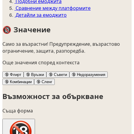
Подобни емоджита
Сравнение между платформите
Детайли за емоджито
🔞
Значение
Само за възрастни! Предупреждение, възрастово
ограничение, защита, разпоредба.
Още значения според контекста
🔞
Флирт
🔞
Връзки
🔞
Съвети
🔞
Недоразумения
🔞
Комбинации
🔞
Сленг
Възможност за объркване
Съща форма