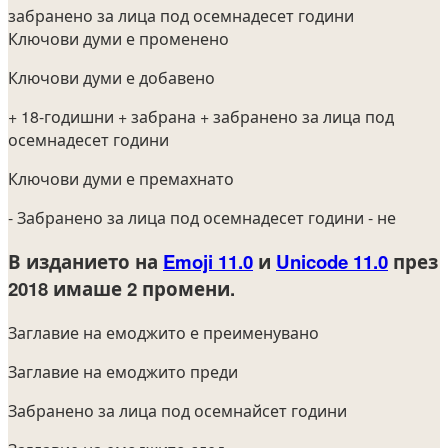
забранено за лица под осемнадесет години
Ключови думи е променено
Ключови думи е добавено
+ 18-годишни
+ забрана
+ забранено за лица под
осемнадесет години
Ключови думи е премахнато
- Забранено за лица под осемнадесет години
- не
В изданието на
Emoji 11.0
и
Unicode 11.0
през
2018
имаше 2 промени.
Заглавие на емоджито е преименувано
Заглавие на емоджито преди
Забранено за лица под осемнайсет години