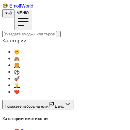
🤓️
EmojiWorld
☀️
🌙
МЕНЮ
Категории:
😊️
🙈️
🍔️
⚽️
🚀️
💡️
❤️
Покажете избора на език
Език:
Категории емотикони