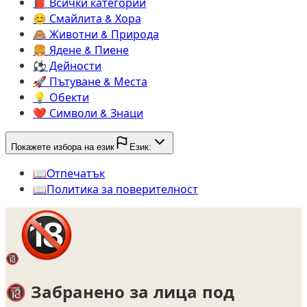
📕️
Всички категории
😊️
Смайлита & Хора
🙈️
Животни & Природа
🍔️
Ядене & Пиене
⚽️
Дейности
🚀️
Пътуване & Места
💡️
Обекти
❤️
Символи & Знаци
Покажете избора на език
Език:
📖️
Oтпечатък
📖️
Политика за поверителност
🔞
🔞
Забранено за лица под