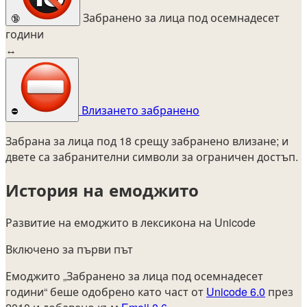
Забранено за лица под осемнадесет
🔞
години
↔
Влизането забранено
⛔
Забрана за лица под 18 срещу забранено влизане; и
двете са забранителни символи за ограничен достъп.
История на емоджито
Развитие на емоджито в лексикона на Unicode
Включено за първи път
Емоджито „Забранено за лица под осемнадесет
години“ беше одобрено като част от
Unicode 6.0
през