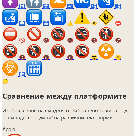
🚻
🚼
🚾
🛂
🛃
🛄
🛅
⚠️
🚸
⛔
🚫
🚳
🚭
🚯
🚱
🚷
📵
🔞
☢️
☣️
🛗
🤔
Сравнение между платформите
Изобразяване на емоджито
„Забранено за лица под
осемнадесет години“
на различни платформи.
Apple