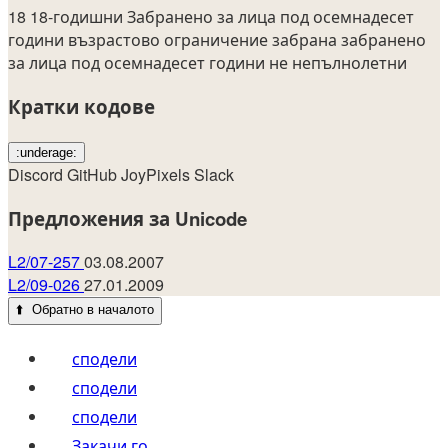
18
18-годишни
Забранено за лица под осемнадесет
години
възрастово ограничение
забрана
забранено
за лица под осемнадесет години
не
непълнолетни
Кратки кодове
:underage:
Discord
GitHub
JoyPixels
Slack
Предложения за Unicode
L2/07-257
03.08.2007
L2/09-026
27.01.2009
⬆️
Обратно в началото
сподели
сподели
сподели
Закачи го