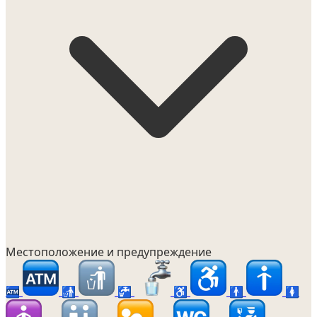
Местоположение и предупреждение
🏧
🚮
🚰
♿
🚹
🚺