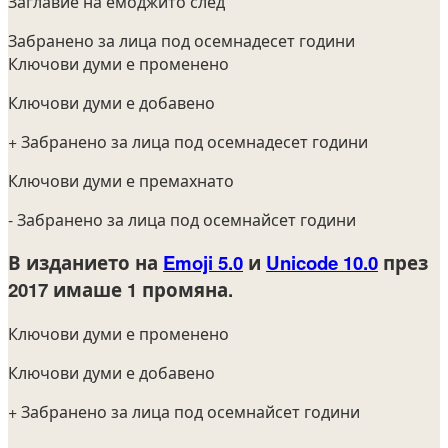
Заглавие на емоджито след
Забранено за лица под осемнадесет години
Ключови думи е променено
Ключови думи е добавено
+ Забранено за лица под осемнадесет години
Ключови думи е премахнато
- Забранено за лица под осемнайсет години
В изданието на
Emoji 5.0
и
Unicode 10.0
през
2017
имаше 1 промяна.
Ключови думи е променено
Ключови думи е добавено
+ Забранено за лица под осемнайсет години