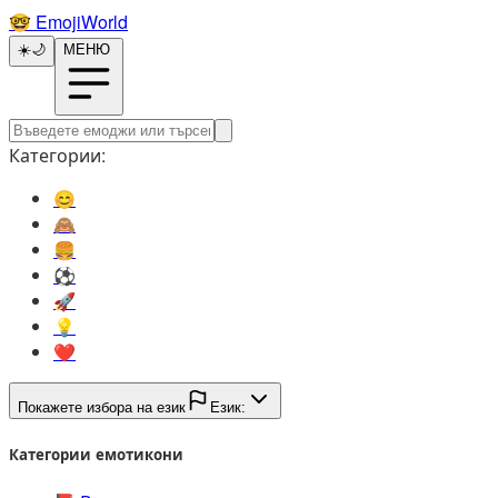
🤓️
EmojiWorld
☀️
🌙
МЕНЮ
Категории:
😊️
🙈️
🍔️
⚽️
🚀️
💡️
❤️
Покажете избора на език
Език:
Категории емотикони