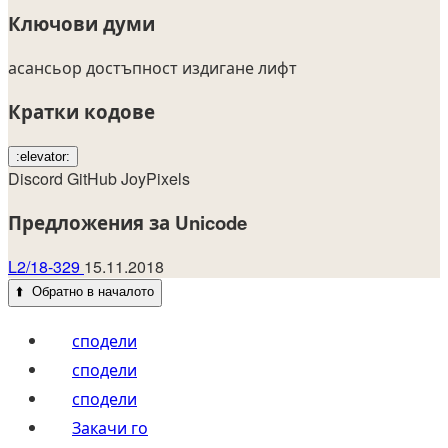
Ключови думи
асансьор
достъпност
издигане
лифт
Кратки кодове
:elevator:
Discord
GitHub
JoyPixels
Предложения за Unicode
L2/18-329
15.11.2018
⬆️
Обратно в началото
сподели
сподели
сподели
Закачи го