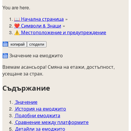
You are here.
📖
Начална страница
❤️
Символи & Знаци
⚠️
Местоположение и предупреждение
🛗
копирай
сподели
🛗 Значение на емоджито
Вземам асансьора! Смяна на етажи, достъпност,
усещане за страх.
Съдържание
Значение
История на емоджито
Подобни емоджита
Сравнение между платформите
Детайли за емоджито