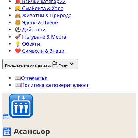
📕️
Всички категории
😊️
Смайлита & Хора
🙈️
Животни & Природа
🍔️
Ядене & Пиене
⚽️
Дейности
🚀️
Пътуване & Места
💡️
Обекти
❤️
Символи & Знаци
Покажете избора на език
Език:
📖️
Oтпечатък
📖️
Политика за поверителност
🛗
🛗
Асансьор