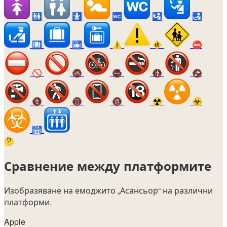
🚻
🚼
🚾
🛂
🛃
🛄
🛅
⚠️
🚸
⛔
🚫
🚳
🚭
🚯
🚱
🚷
📵
🔞
☢️
☣️
🛗
🤔
Сравнение между платформите
Изобразяване на емоджито
„Асансьор“
на различни
платформи.
Apple