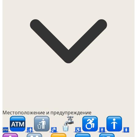
Местоположение и предупреждение
🏧
🚮
🚰
♿
🚹
🚺