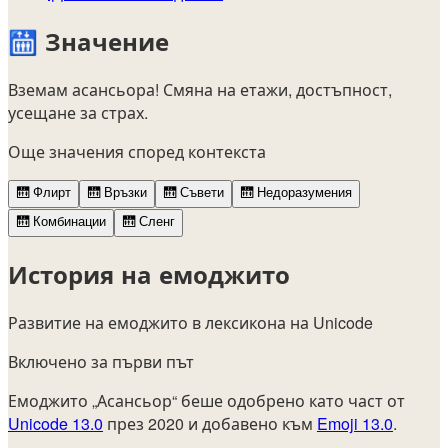
🛗
Значение
Вземам асансьора! Смяна на етажи, достъпност,
усещане за страх.
Още значения според контекста
🛗
Флирт
🛗
Връзки
🛗
Съвети
🛗
Недоразумения
🛗
Комбинации
🛗
Сленг
История на емоджито
Развитие на емоджито в лексикона на Unicode
Включено за първи път
Емоджито „Асансьор“ беше одобрено като част от
Unicode 13.0
през 2020 и добавено към
Emoji 13.0
.