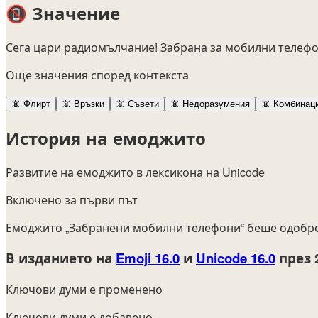
📵
Значение
Сега цари радиомълчание! Забрана за мобилни телефо
Още значения според контекста
📵
Флирт
📵
Връзки
📵
Съвети
📵
Недоразумения
📵
Комбинац
История на емоджито
Развитие на емоджито в лексикона на Unicode
Включено за първи път
Емоджито „Забранени мобилни телефони“ беше одобре
В изданието на
Emoji 16.0
и
Unicode 16.0
през 
Ключови думи е променено
Ключови думи е добавено