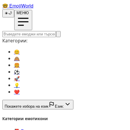
🤓️
EmojiWorld
☀️
🌙
МЕНЮ
Категории:
😊️
🙈️
🍔️
⚽️
🚀️
💡️
❤️
Покажете избора на език
Език:
Категории емотикони