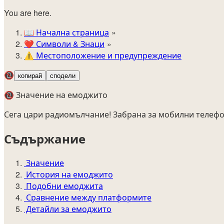
You are here.
📖
Начална страница
❤️
Символи & Знаци
⚠️
Местоположение и предупреждение
📵
копирай
сподели
📵 Значение на емоджито
Сега цари радиомълчание! Забрана за мобилни телефо
Съдържание
Значение
История на емоджито
Подобни емоджита
Сравнение между платформите
Детайли за емоджито