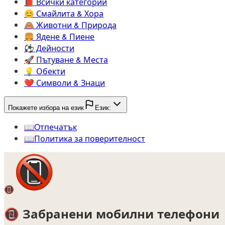
📕️
Всички категории
😊️
Смайлита & Хора
🙈️
Животни & Природа
🍔️
Ядене & Пиене
⚽️
Дейности
🚀️
Пътуване & Места
💡️
Обекти
❤️
Символи & Знаци
Покажете избора на език
Език:
📖️
Oтпечатък
📖️
Политика за поверителност
📵
📵
Забранени мобилни телефони