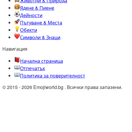
Животни & Природа
Ядене & Пиене
Дейности
Пътуване & Места
Обекти
Символи & Знаци
Навигация
Начална страница
Oтпечатък
Политика за поверителност
© 2015 - 2026 Emojiworld.bg . Всички права запазени.