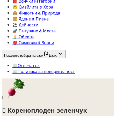
📕️
Всички категории
😊️
Смайлита & Хора
🙈️
Животни & Природа
🍔️
Ядене & Пиене
⚽️
Дейности
🚀️
Пътуване & Места
💡️
Обекти
❤️
Символи & Знаци
Покажете избора на език
Език:
📖️
Oтпечатък
📖️
Политика за поверителност
🫜
🫜
Кореноплоден зеленчук