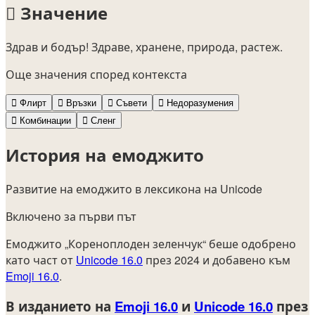
🫜
Значение
Здрав и бодър! Здраве, хранене, природа, растеж.
Още значения според контекста
🫜
Флирт
🫜
Връзки
🫜
Съвети
🫜
Недоразумения
🫜
Комбинации
🫜
Сленг
История на емоджито
Развитие на емоджито в лексикона на Unicode
Включено за първи път
Емоджито „Кореноплоден зеленчук“ беше одобрено
като част от
Unicode 16.0
през 2024 и добавено към
Emoji 16.0
.
В изданието на
Emoji 16.0
и
Unicode 16.0
през