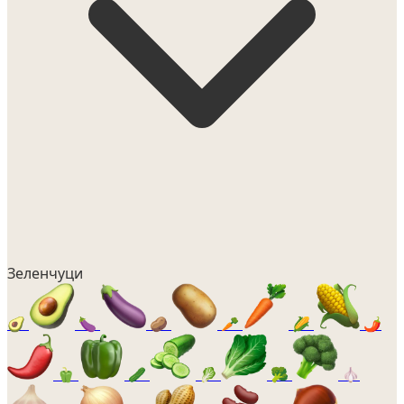
Зеленчуци
🥑
🍆
🥔
🥕
🌽
🌶️
🫑
🥒
🥬
🥦
🧄