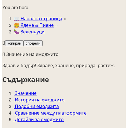
You are here.
📖
Начална страница
🍔️
Ядене & Пиене
🍆
Зеленчуци
🫜
копирай
сподели
🫜 Значение на емоджито
Здрав и бодър! Здраве, хранене, природа, растеж.
Съдържание
Значение
История на емоджито
Подобни емоджита
Сравнение между платформите
Детайли за емоджито