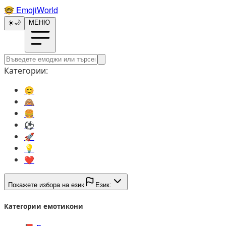
🤓️
EmojiWorld
☀️
🌙
МЕНЮ
Категории:
😊️
🙈️
🍔️
⚽️
🚀️
💡️
❤️
Покажете избора на език
Език:
Категории емотикони