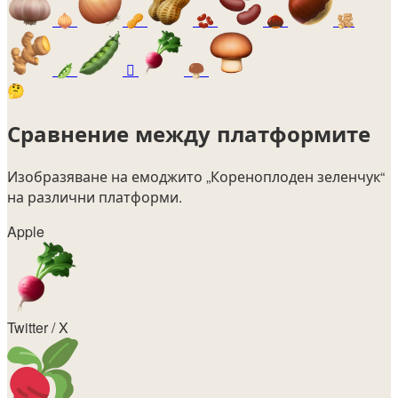
🧅
🥜
🫘
🌰
🫚
🫛
🫜
🍄‍🟫
🤔
Сравнение между платформите
Изобразяване на емоджито
„Кореноплоден зеленчук“
на различни платформи.
Apple
Twitter / X