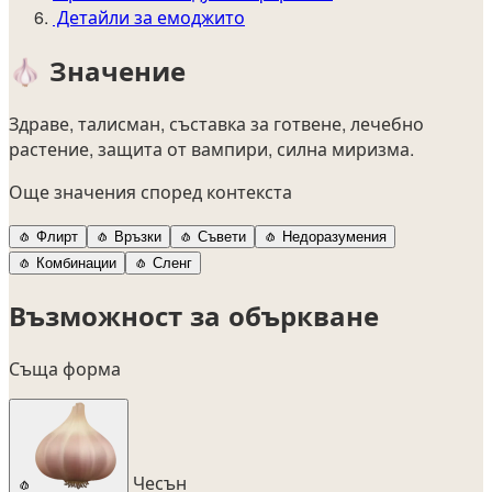
Детайли за емоджито
🧄
Значение
Здраве, талисман, съставка за готвене, лечебно
растение, защита от вампири, силна миризма.
Още значения според контекста
🧄
Флирт
🧄
Връзки
🧄
Съвети
🧄
Недоразумения
🧄
Комбинации
🧄
Сленг
Възможност за объркване
Съща форма
Чесън
🧄