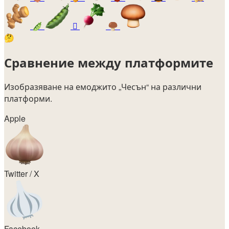
🫛
🫜
🍄‍🟫
🤔
Сравнение между платформите
Изобразяване на емоджито
„Чесън“
на различни
платформи.
Apple
Twitter / X
Facebook