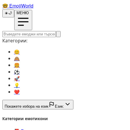
🤓️
EmojiWorld
☀️
🌙
МЕНЮ
Категории:
😊️
🙈️
🍔️
⚽️
🚀️
💡️
❤️
Покажете избора на език
Език:
Категории емотикони