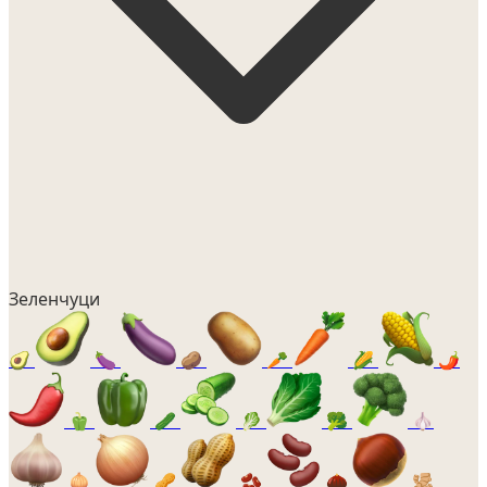
Зеленчуци
🥑
🍆
🥔
🥕
🌽
🌶️
🫑
🥒
🥬
🥦
🧄
🧅
🥜
🫘
🌰
🫚