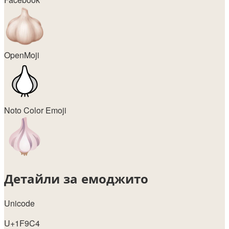
OpenMoji
Noto Color Emoji
Детайли за емоджито
Unicode
U+1F9C4