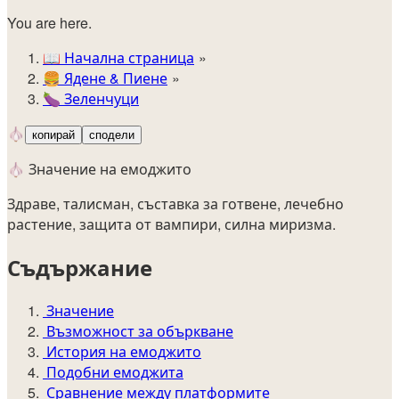
You are here.
📖
Начална страница
🍔️
Ядене & Пиене
🍆
Зеленчуци
🧄
копирай
сподели
🧄 Значение на емоджито
Здраве, талисман, съставка за готвене, лечебно
растение, защита от вампири, силна миризма.
Съдържание
Значение
Възможност за объркване
История на емоджито
Подобни емоджита
Сравнение между платформите