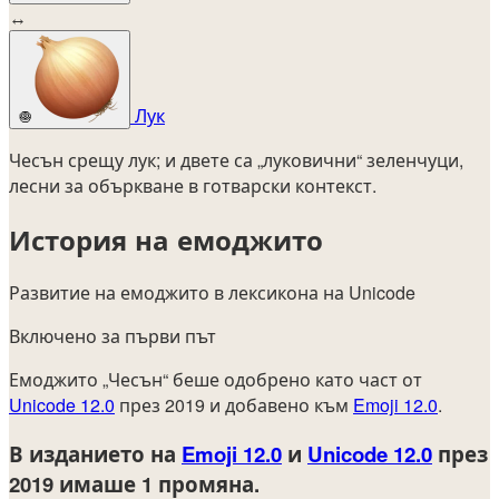
↔
Лук
🧅
Чесън срещу лук; и двете са „луковични“ зеленчуци,
лесни за объркване в готварски контекст.
История на емоджито
Развитие на емоджито в лексикона на Unicode
Включено за първи път
Емоджито „Чесън“ беше одобрено като част от
Unicode 12.0
през 2019 и добавено към
Emoji 12.0
.
В изданието на
Emoji 12.0
и
Unicode 12.0
през
2019
имаше 1 промяна.