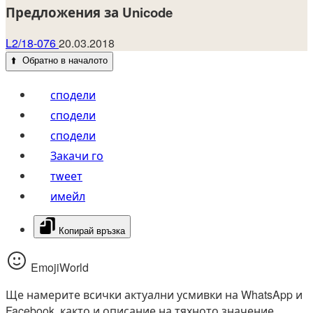
Предложения за Unicode
L2/18-076
20.03.2018
⬆️
Обратно в началото
сподели
сподели
сподели
Закачи го
тwеет
имейл
Копирай връзка
EmojiWorld
Ще намерите всички актуални усмивки на WhatsApp и
Facebook, както и описание на тяхното значение.