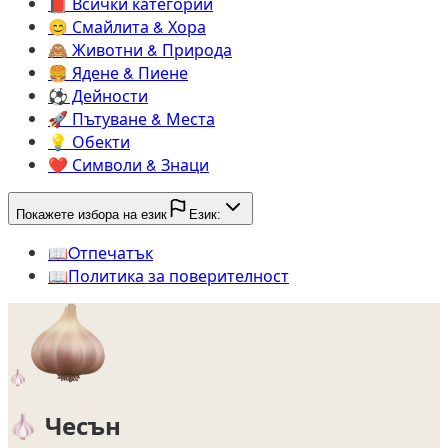
📕️
Всички категории
😊️
Смайлита & Хора
🙈️
Животни & Природа
🍔️
Ядене & Пиене
⚽️
Дейности
🚀️
Пътуване & Места
💡️
Обекти
❤️
Символи & Знаци
Покажете избора на език
Език:
📖️
Oтпечатък
📖️
Политика за поверителност
🧄
🧄
Чесън