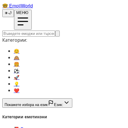
🤓️
EmojiWorld
☀️
🌙
МЕНЮ
Категории:
😊️
🙈️
🍔️
⚽️
🚀️
💡️
❤️
Покажете избора на език
Език:
Категории емотикони