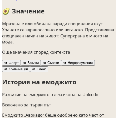
🥑
Значение
Мразена е или обичана заради специалния вкус.
Хранете се здравословно или веганско. Представлява
специален начин на живот; Суперхрана е много на
мода.
Още значения според контекста
🥑
Флирт
🥑
Връзки
🥑
Съвети
🥑
Недоразумения
🥑
Комбинации
🥑
Сленг
История на емоджито
Развитие на емоджито в лексикона на Unicode
Включено за първи път
Емоджито „Авокадо“ беше одобрено като част от