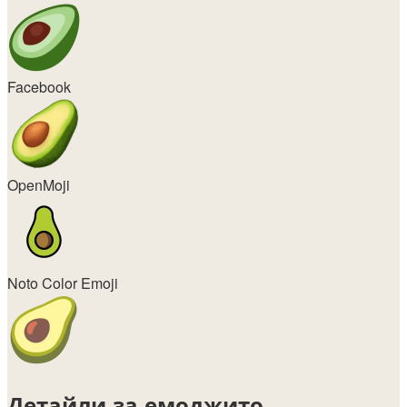
Facebook
OpenMoji
Noto Color Emoji
Детайли за емоджито