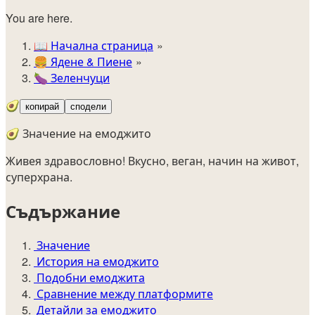
You are here.
📖
Начална страница
🍔️
Ядене & Пиене
🍆
Зеленчуци
🥑
копирай
сподели
🥑 Значение на емоджито
Живея здравословно! Вкусно, веган, начин на живот,
суперхрана.
Съдържание
Значение
История на емоджито
Подобни емоджита
Сравнение между платформите
Детайли за емоджито