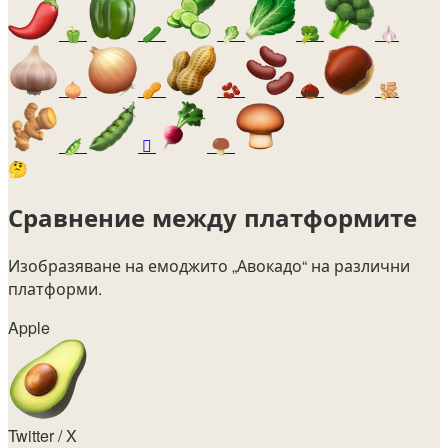
🫑
🥒
🥬
🥦
🧄
🧅
🥜
🫘
🌰
🫚
🫛
🫜
🍄‍🟫
🤔
Сравнение между платформите
Изобразяване на емоджито
„Авокадо“
на различни
платформи.
Apple
Twitter / X