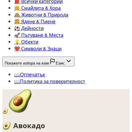
📕️
Всички категории
😊️
Смайлита & Хора
🙈️
Животни & Природа
🍔️
Ядене & Пиене
⚽️
Дейности
🚀️
Пътуване & Места
💡️
Обекти
❤️
Символи & Знаци
Покажете избора на език
Език:
📖️
Oтпечатък
📖️
Политика за поверителност
🥑
🥑
Авокадо