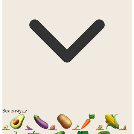
Зеленчуци
🥑
🍆
🥔
🥕
🌽
🌶️