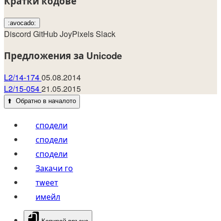
Кратки кодове
:avocado:
Discord
GitHub
JoyPixels
Slack
Предложения за Unicode
L2/14-174
05.08.2014
L2/15-054
21.05.2015
⬆️
Обратно в началото
сподели
сподели
сподели
Закачи го
тwеет
имейл