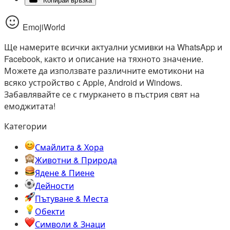
Копирай връзка
EmojiWorld
Ще намерите всички актуални усмивки на WhatsApp и
Facebook, както и описание на тяхното значение.
Можете да използвате различните емотикони на
всяко устройство с Apple, Android и Windows.
Забавлявайте се с гмуркането в пъстрия свят на
емоджитата!
Категории
Смайлита & Хора
Животни & Природа
Ядене & Пиене
Дейности
Пътуване & Места
Обекти
Символи & Знаци