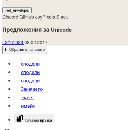
:red_envelope:
Discord
GitHub
JoyPixels
Slack
Предложения за Unicode
L2/17-023
03.02.2017
⬆️
Обратно в началото
сподели
сподели
сподели
Закачи го
тwеет
имейл
Копирай връзка