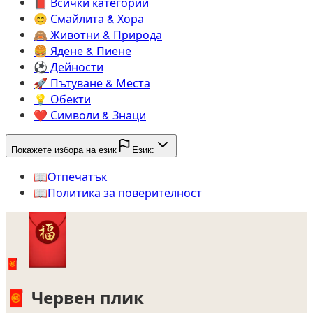
📕️
Всички категории
😊️
Смайлита & Хора
🙈️
Животни & Природа
🍔️
Ядене & Пиене
⚽️
Дейности
🚀️
Пътуване & Места
💡️
Обекти
❤️
Символи & Знаци
Покажете избора на език
Език:
📖️
Oтпечатък
📖️
Политика за поверителност
🧧
🧧
Червен плик