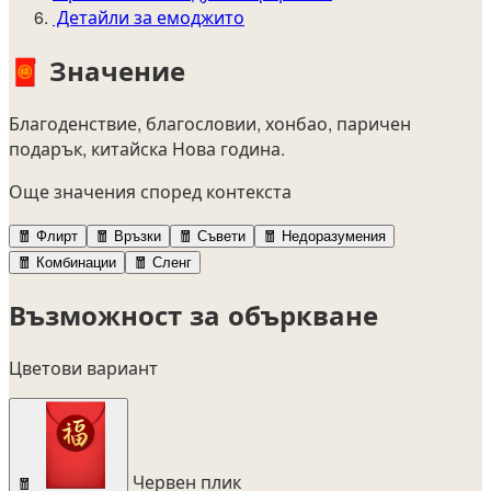
Детайли за емоджито
🧧
Значение
Благоденствие, благословии, хонбао, паричен
подарък, китайска Нова година.
Още значения според контекста
🧧
Флирт
🧧
Връзки
🧧
Съвети
🧧
Недоразумения
🧧
Комбинации
🧧
Сленг
Възможност за объркване
Цветови вариант
Червен плик
🧧