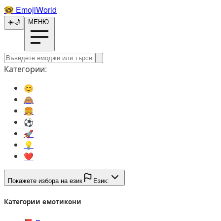
🤓️
EmojiWorld
☀️
🌙
МЕНЮ
Категории:
😊️
🙈️
🍔️
⚽️
🚀️
💡️
❤️
Покажете избора на език
Език:
Категории емотикони