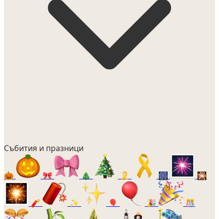
Събития и празници
🎃
🎀
🎄
🎗️
🎆
🎇
🧨
✨
🎈
🎉
🎊