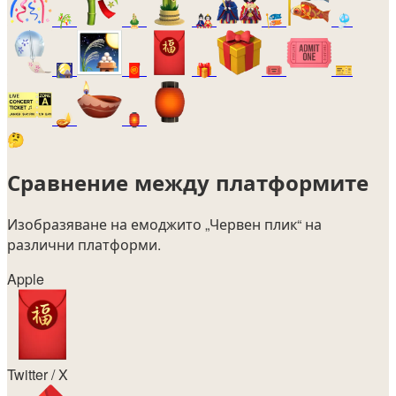
🎋
🎍
🎎
🎏
🎐
🎑
🧧
🎁
🎟️
🎫
🪔
🏮
🤔
Сравнение между платформите
Изобразяване на емоджито
„Червен плик“
на
различни платформи.
Apple
Twitter / X