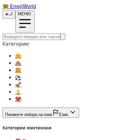
🤓️
EmojiWorld
☀️
🌙
МЕНЮ
Категории:
😊️
🙈️
🍔️
⚽️
🚀️
💡️
❤️
Покажете избора на език
Език:
Категории емотикони