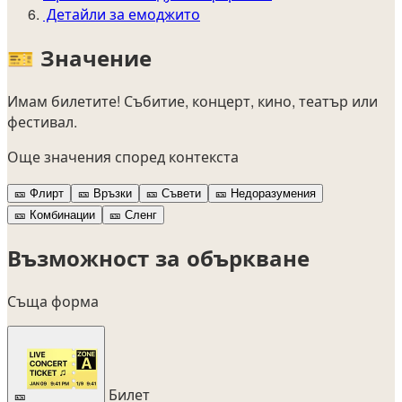
Детайли за емоджито
🎫
Значение
Имам билетите! Събитие, концерт, кино, театър или
фестивал.
Още значения според контекста
🎫
Флирт
🎫
Връзки
🎫
Съвети
🎫
Недоразумения
🎫
Комбинации
🎫
Сленг
Възможност за объркване
Съща форма
Билет
🎫