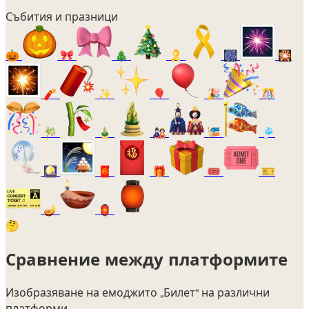
Събития и празници
🎃
🎀
🎄
🎗️
🎆
🎇
🧨
✨
🎈
🎉
🎊
🎋
🎍
🎎
🎏
🎐
🎑
🧧
🎁
🎟️
🎫
🪔
🏮
🤔
Сравнение между платформите
Изобразяване на емоджито
„Билет“
на различни
платформи.