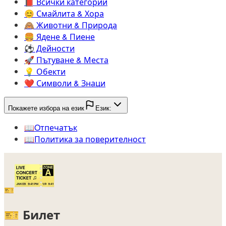
📕️
Всички категории
😊️
Смайлита & Хора
🙈️
Животни & Природа
🍔️
Ядене & Пиене
⚽️
Дейности
🚀️
Пътуване & Места
💡️
Обекти
❤️
Символи & Знаци
Покажете избора на език
Език:
📖️
Oтпечатък
📖️
Политика за поверителност
🎫
🎫
Билет