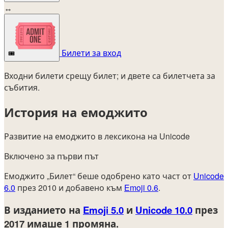
↔
Билети за вход
🎟️
Входни билети срещу билет; и двете са билетчета за
събития.
История на емоджито
Развитие на емоджито в лексикона на Unicode
Включено за първи път
Емоджито „Билет“ беше одобрено като част от
Unicode
6.0
през 2010 и добавено към
Emoji 0.6
.
В изданието на
Emoji 5.0
и
Unicode 10.0
през
2017
имаше 1 промяна.