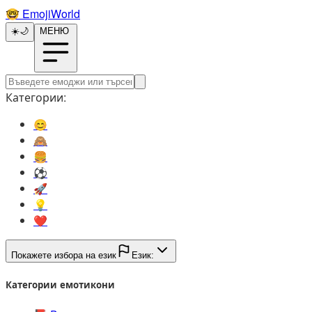
🤓️
EmojiWorld
☀️
🌙
МЕНЮ
Категории:
😊️
🙈️
🍔️
⚽️
🚀️
💡️
❤️
Покажете избора на език
Език:
Категории емотикони