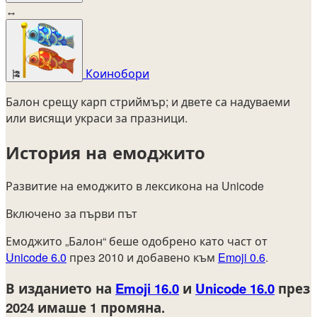
↔
Коинобори
🎏
Балон срещу карп стриймър; и двете са надуваеми
или висящи украси за празници.
История на емоджито
Развитие на емоджито в лексикона на Unicode
Включено за първи път
Емоджито „Балон“ беше одобрено като част от
Unicode 6.0
през 2010 и добавено към
Emoji 0.6
.
В изданието на
Emoji 16.0
и
Unicode 16.0
през
2024
имаше 1 промяна.