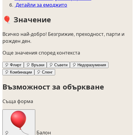
Детайли за емоджито
🎈
Значение
Всичко най-добро! Безгрижие, преходност, парти и
рожден ден.
Още значения според контекста
🎈
Флирт
🎈
Връзки
🎈
Съвети
🎈
Недоразумения
🎈
Комбинации
🎈
Сленг
Възможност за объркване
Съща форма
Балон
🎈