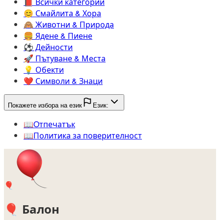
📕️
Всички категории
😊️
Смайлита & Хора
🙈️
Животни & Природа
🍔️
Ядене & Пиене
⚽️
Дейности
🚀️
Пътуване & Места
💡️
Обекти
❤️
Символи & Знаци
Покажете избора на език
Език:
📖️
Oтпечатък
📖️
Политика за поверителност
🎈
🎈
Балон