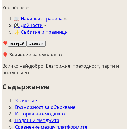
You are here.
📖
Начална страница
⚽️
Дейности
✨
Събития и празници
🎈
копирай
сподели
🎈 Значение на емоджито
Всичко най-добро! Безгрижие, преходност, парти и
рожден ден.
Съдържание
Значение
Възможност за объркване
История на емоджито
Подобни емоджита
Сравнение между платформите