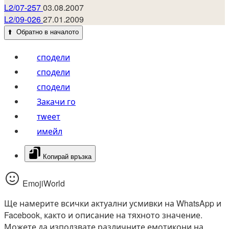
L2/07-257
03.08.2007
L2/09-026
27.01.2009
⬆️
Обратно в началото
сподели
сподели
сподели
Закачи го
тwеет
имейл
Копирай връзка
EmojiWorld
Ще намерите всички актуални усмивки на WhatsApp и
Facebook, както и описание на тяхното значение.
Можете да използвате различните емотикони на