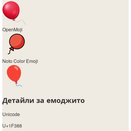
OpenMoji
Noto Color Emoji
Детайли за емоджито
Unicode
U+1F388