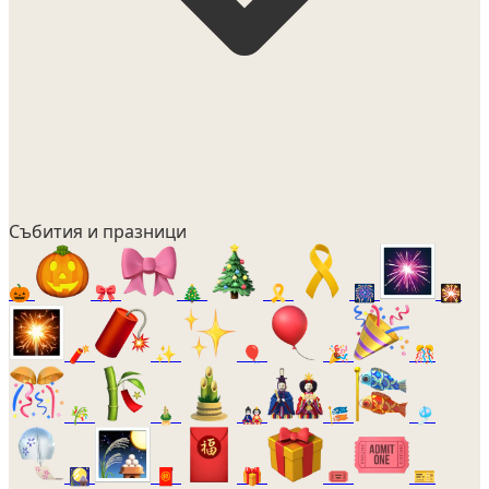
Събития и празници
🎃
🎀
🎄
🎗️
🎆
🎇
🧨
✨
🎈
🎉
🎊
🎋
🎍
🎎
🎏
🎐
🎑
🧧
🎁
🎟️
🎫