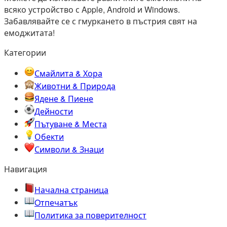
всяко устройство с Apple, Android и Windows.
Забавлявайте се с гмуркането в пъстрия свят на
емоджитата!
Категории
Смайлита & Хора
Животни & Природа
Ядене & Пиене
Дейности
Пътуване & Места
Обекти
Символи & Знаци
Навигация
Начална страница
Oтпечатък
Политика за поверителност