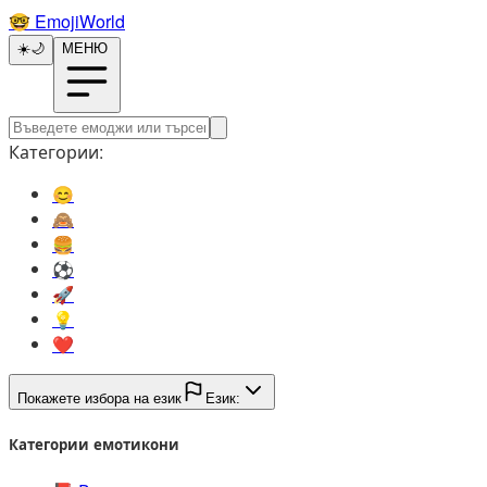
🤓️
EmojiWorld
☀️
🌙
МЕНЮ
Категории:
😊️
🙈️
🍔️
⚽️
🚀️
💡️
❤️
Покажете избора на език
Език:
Категории емотикони