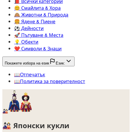
📕️
Всички категории
😊️
Смайлита & Хора
🙈️
Животни & Природа
🍔️
Ядене & Пиене
⚽️
Дейности
🚀️
Пътуване & Места
💡️
Обекти
❤️
Символи & Знаци
Покажете избора на език
Език:
📖️
Oтпечатък
📖️
Политика за поверителност
🎎
🎎
Японски кукли