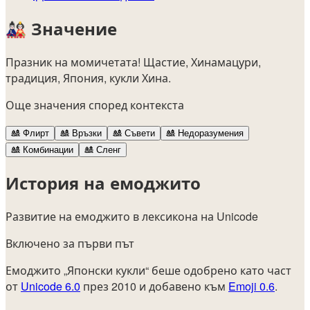
🎎
Значение
Празник на момичетата! Щастие, Хинамацури,
традиция, Япония, кукли Хина.
Още значения според контекста
🎎
Флирт
🎎
Връзки
🎎
Съвети
🎎
Недоразумения
🎎
Комбинации
🎎
Сленг
История на емоджито
Развитие на емоджито в лексикона на Unicode
Включено за първи път
Емоджито „Японски кукли“ беше одобрено като част
от
Unicode 6.0
през 2010 и добавено към
Emoji 0.6
.