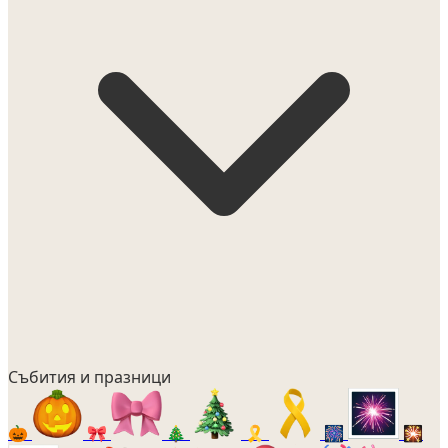
Събития и празници
🎃
🎀
🎄
🎗️
🎆
🎇