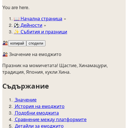
You are here.
📖
Начална страница
⚽️
Дейности
✨
Събития и празници
🎎
копирай
сподели
🎎 Значение на емоджито
Празник на момичетата! Щастие, Хинамацури,
традиция, Япония, кукли Хина.
Съдържание
Значение
История на емоджито
Подобни емоджита
Сравнение между платформите
Детайли за емоджито