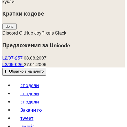
кукли
Кратки кодове
:dolls:
Discord
GitHub
JoyPixels
Slack
Предложения за Unicode
L2/07-257
03.08.2007
L2/09-026
27.01.2009
⬆️
Обратно в началото
сподели
сподели
сподели
Закачи го
тwеет
имейл