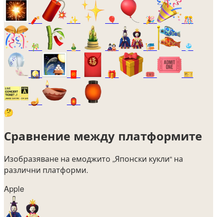
🧨
✨
🎈
🎉
🎊
🎋
🎍
🎎
🎏
🎐
🎑
🧧
🎁
🎟️
🎫
🪔
🏮
🤔
Сравнение между платформите
Изобразяване на емоджито
„Японски кукли“
на
различни платформи.
Apple