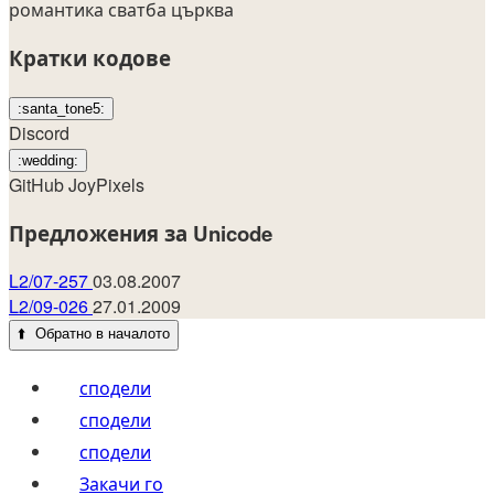
романтика
сватба
църква
Кратки кодове
:santa_tone5:
Discord
:wedding:
GitHub
JoyPixels
Предложения за Unicode
L2/07-257
03.08.2007
L2/09-026
27.01.2009
⬆️
Обратно в началото
сподели
сподели
сподели
Закачи го