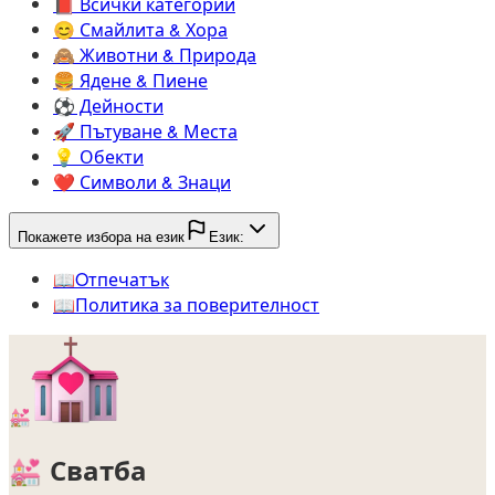
📕️
Всички категории
😊️
Смайлита & Хора
🙈️
Животни & Природа
🍔️
Ядене & Пиене
⚽️
Дейности
🚀️
Пътуване & Места
💡️
Обекти
❤️
Символи & Знаци
Покажете избора на език
Език:
📖️
Oтпечатък
📖️
Политика за поверителност
💒
💒
Сватба