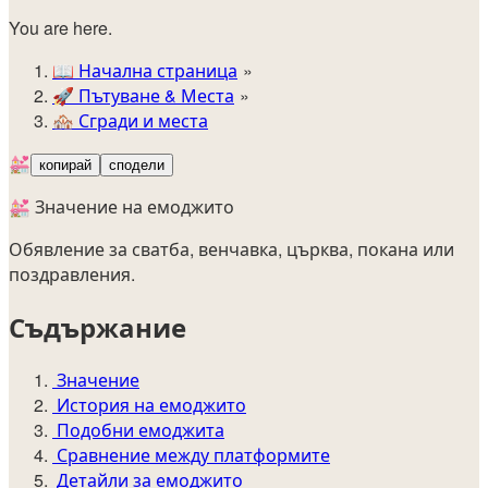
You are here.
📖
Начална страница
🚀️
Пътуване & Места
🏘️
Сгради и места
💒
копирай
сподели
💒 Значение на емоджито
Обявление за сватба, венчавка, църква, покана или
поздравления.
Съдържание
Значение
История на емоджито
Подобни емоджита
Сравнение между платформите
Детайли за емоджито