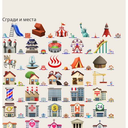
Сгради и места
🛝
🧱
🎪
🗽
🗼
🏰
🏯
🏟️
🎡
🎢
🎠
⛲
♨️
⛺
🛖
🏠
🏡
🏘️
🏚️
🏗️
💈
🏭
🏢
🏬
🏣
🏤
🏥
🏦
🏨
🏪
🏫