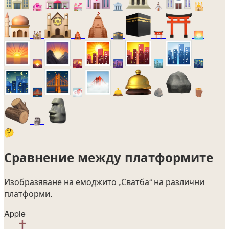
🏩
💒
🏛️
⛪
🕌
🕍
🛕
🕋
⛩️
🌅
🌄
🌇
🌆
🏙️
🌃
🌉
🌁
🛎️
🪨
🪵
🗿
🤔
Сравнение между платформите
Изобразяване на емоджито
„Сватба“
на различни
платформи.
Apple