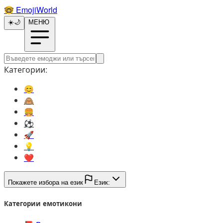
🤓️
EmojiWorld
☀️
🌙
МЕНЮ
Категории:
😊️
🙈️
🍔️
⚽️
🚀️
💡️
❤️
Покажете избора на език
Език:
Категории емотикони