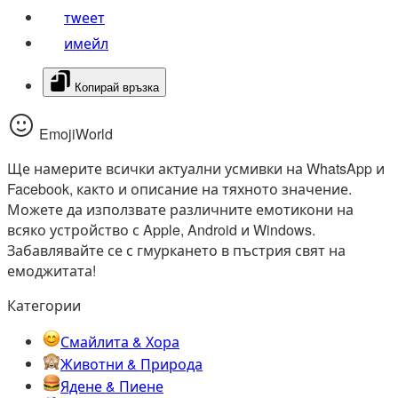
тwеет
имейл
Копирай връзка
EmojiWorld
Ще намерите всички актуални усмивки на WhatsApp и
Facebook, както и описание на тяхното значение.
Можете да използвате различните емотикони на
всяко устройство с Apple, Android и Windows.
Забавлявайте се с гмуркането в пъстрия свят на
емоджитата!
Категории
Смайлита & Хора
Животни & Природа
Ядене & Пиене