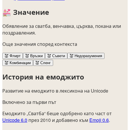
💒
Значение
Обявление за сватба, венчавка, църква, покана или
поздравления.
Още значения според контекста
💒
Флирт
💒
Връзки
💒
Съвети
💒
Недоразумения
💒
Комбинации
💒
Сленг
История на емоджито
Развитие на емоджито в лексикона на Unicode
Включено за първи път
Емоджито „Сватба“ беше одобрено като част от
Unicode 6.0
през 2010 и добавено към
Emoji 0.6
.