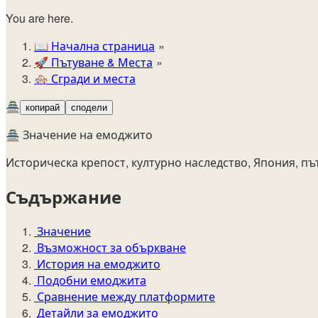
You are here.
📖
Начална страница
🚀️
Пътуване & Места
🏘️
Сгради и места
🏯
копирай
сподели
🏯 Значение на емоджито
Историческа крепост, културно наследство, Япония, пъ
Съдържание
Значение
Възможност за объркване
История на емоджито
Подобни емоджита
Сравнение между платформите
Детайли за емоджито