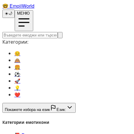
🤓️
EmojiWorld
☀️
🌙
МЕНЮ
Категории:
😊️
🙈️
🍔️
⚽️
🚀️
💡️
❤️
Покажете избора на език
Език:
Категории емотикони