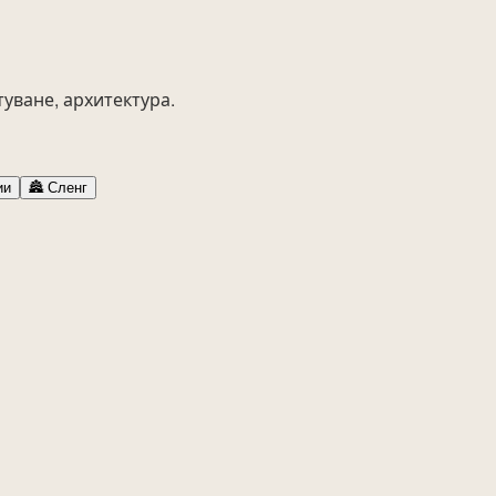
туване, архитектура.
ии
🏯
Сленг