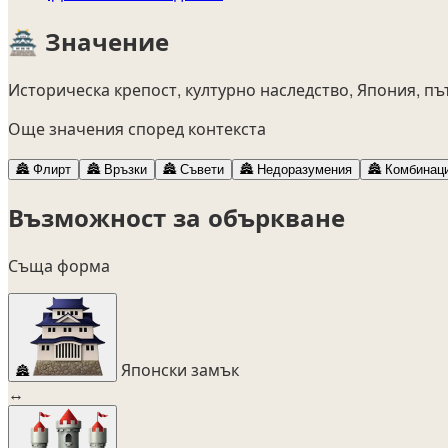
🏯
Значение
Историческа крепост, културно наследство, Япония, пъ
Още значения според контекста
🏯
Флирт
🏯
Връзки
🏯
Съвети
🏯
Недоразумения
🏯
Комбинац
Възможност за объркване
Съща форма
Японски замък
🏯
↔