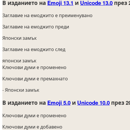
В изданието на
Emoji 13.1
и
Unicode 13.0
през 
Заглавие на емоджито е преименувано
Заглавие на емоджито преди
Японски замък
Заглавие на емоджито след
японски замък
Ключови думи е променено
Ключови думи е премахнато
- Японски замък
В изданието на
Emoji 5.0
и
Unicode 10.0
през 2
Ключови думи е променено
Ключови думи е добавено