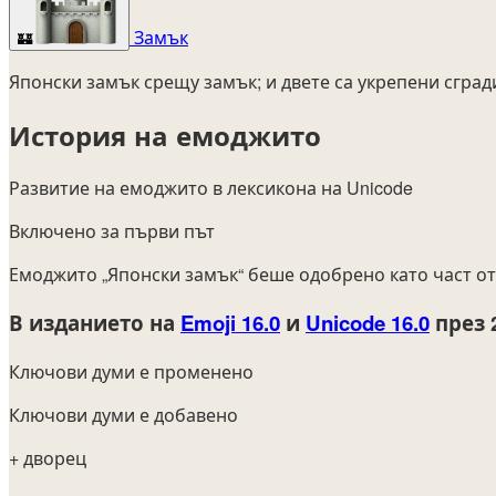
Замък
🏰
Японски замък срещу замък; и двете са укрепени сград
История на емоджито
Развитие на емоджито в лексикона на Unicode
Включено за първи път
Емоджито „Японски замък“ беше одобрено като част о
В изданието на
Emoji 16.0
и
Unicode 16.0
през 
Ключови думи е променено
Ключови думи е добавено
+ дворец