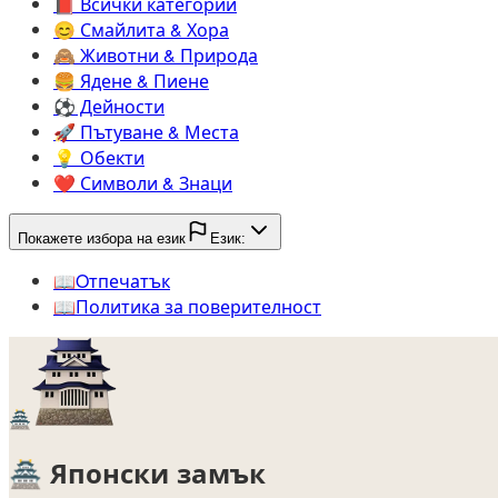
📕️
Всички категории
😊️
Смайлита & Хора
🙈️
Животни & Природа
🍔️
Ядене & Пиене
⚽️
Дейности
🚀️
Пътуване & Места
💡️
Обекти
❤️
Символи & Знаци
Покажете избора на език
Език:
📖️
Oтпечатък
📖️
Политика за поверителност
🏯
🏯
Японски замък