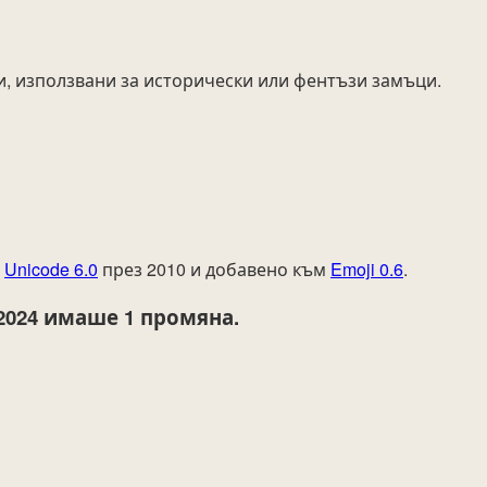
и, използвани за исторически или фентъзи замъци.
т
Unicode 6.0
през 2010 и добавено към
Emoji 0.6
.
2024
имаше 1 промяна.