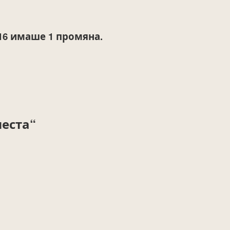
16
имаше 1 промяна.
еста“