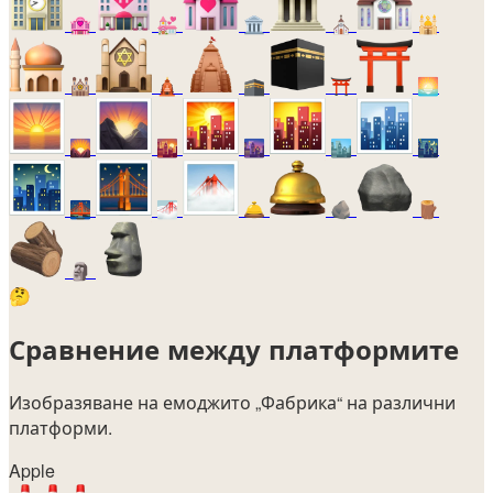
🏩
💒
🏛️
⛪
🕌
🕍
🛕
🕋
⛩️
🌅
🌄
🌇
🌆
🏙️
🌃
🌉
🌁
🛎️
🪨
🪵
🗿
🤔
Сравнение между платформите
Изобразяване на емоджито
„Фабрика“
на различни
платформи.
Apple