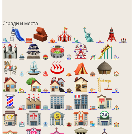
Сгради и места
🛝
🧱
🎪
🗽
🗼
🏰
🏯
🏟️
🎡
🎢
🎠
⛲
♨️
⛺
🛖
🏠
🏡
🏘️
🏚️
🏗️
💈
🏭
🏢
🏬
🏣
🏤
🏥
🏦
🏨
🏪
🏫