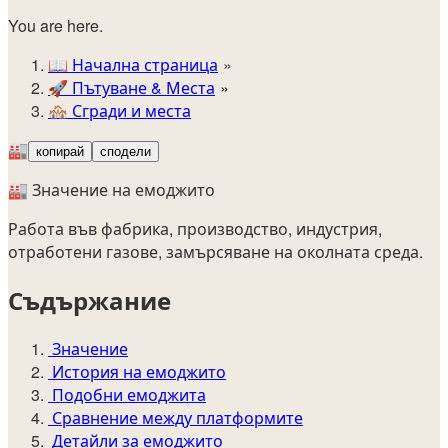
You are here.
📖
Начална страница
🚀️
Пътуване & Места
🏘️
Сгради и места
🏭
копирай
сподели
🏭 Значение на емоджито
Работа във фабрика, производство, индустрия,
отработени газове, замърсяване на околната среда.
Съдържание
Значение
История на емоджито
Подобни емоджита
Сравнение между платформите
Детайли за емоджито