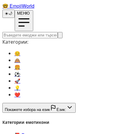
🤓️
EmojiWorld
☀️
🌙
МЕНЮ
Категории:
😊️
🙈️
🍔️
⚽️
🚀️
💡️
❤️
Покажете избора на език
Език:
Категории емотикони