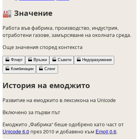
🏭
Значение
Работа във фабрика, производство, индустрия,
отработени газове, замърсяване на околната среда.
Още значения според контекста
🏭
Флирт
🏭
Връзки
🏭
Съвети
🏭
Недоразумения
🏭
Комбинации
🏭
Сленг
История на емоджито
Развитие на емоджито в лексикона на Unicode
Включено за първи път
Емоджито „Фабрика“ беше одобрено като част от
Unicode 6.0
през 2010 и добавено към
Emoji 0.6
.