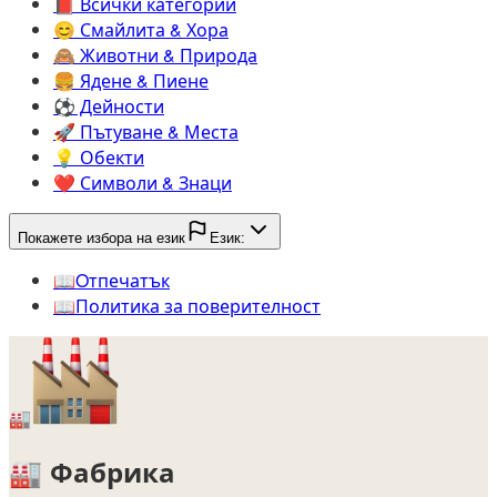
📕️
Всички категории
😊️
Смайлита & Хора
🙈️
Животни & Природа
🍔️
Ядене & Пиене
⚽️
Дейности
🚀️
Пътуване & Места
💡️
Обекти
❤️
Символи & Знаци
Покажете избора на език
Език:
📖️
Oтпечатък
📖️
Политика за поверителност
🏭
🏭
Фабрика