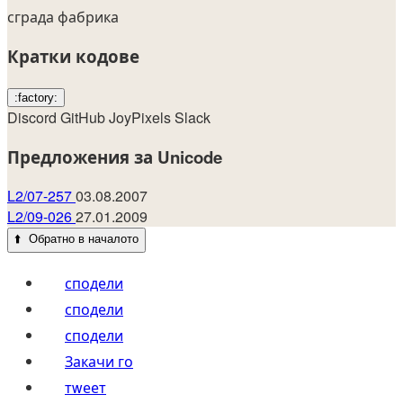
сграда
фабрика
Кратки кодове
:factory:
Discord
GitHub
JoyPixels
Slack
Предложения за Unicode
L2/07-257
03.08.2007
L2/09-026
27.01.2009
⬆️
Обратно в началото
сподели
сподели
сподели
Закачи го
тwеет