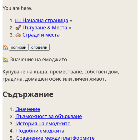
You are here.
📖
Начална страница
🚀️
Пътуване & Места
🏘️
Сгради и места
🏡
копирай
сподели
🏡 Значение на емоджито
Купуване на къща, преместване, собствен дом,
градина, домашен офис или личен живот.
Съдържание
Значение
Възможност за объркване
История на емоджито
Подобни емоджита
Сравнение между платформите