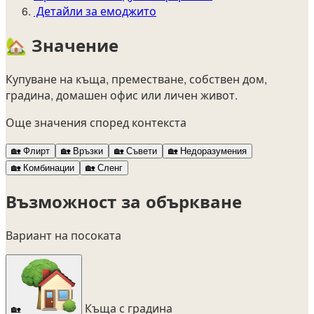
Детайли за емоджито
🏡
Значение
Купуване на къща, преместване, собствен дом,
градина, домашен офис или личен живот.
Още значения според контекста
🏡
Флирт
🏡
Връзки
🏡
Съвети
🏡
Недоразумения
🏡
Комбинации
🏡
Сленг
Възможност за объркване
Вариант на посоката
Къща с градина
🏡