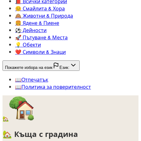
📕️
Всички категории
😊️
Смайлита & Хора
🙈️
Животни & Природа
🍔️
Ядене & Пиене
⚽️
Дейности
🚀️
Пътуване & Места
💡️
Обекти
❤️
Символи & Знаци
Покажете избора на език
Език:
📖️
Oтпечатък
📖️
Политика за поверителност
🏡
🏡
Къща с градина