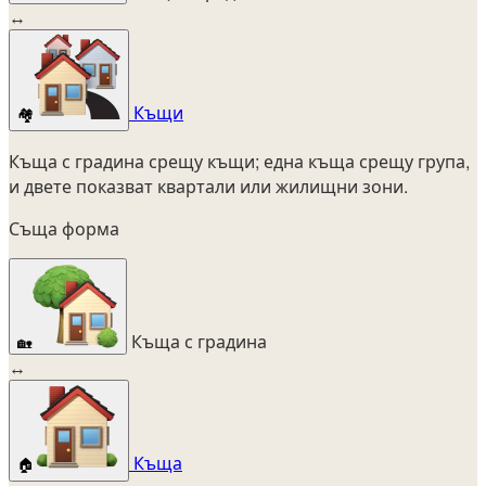
↔
Къщи
🏘️
Къща с градина срещу къщи; една къща срещу група,
и двете показват квартали или жилищни зони.
Съща форма
Къща с градина
🏡
↔
Къща
🏠