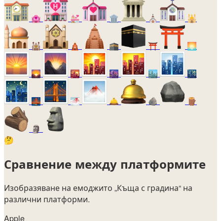
🏩
💒
🏛️
⛪
🕌
🕍
🛕
🕋
⛩️
🌅
🌄
🌇
🌆
🏙️
🌃
🌉
🌁
🛎️
🪨
🪵
🗿
🤔
Сравнение между платформите
Изобразяване на емоджито
„Къща с градина“
на
различни платформи.
Apple