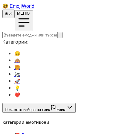
🤓️
EmojiWorld
☀️
🌙
МЕНЮ
Категории:
😊️
🙈️
🍔️
⚽️
🚀️
💡️
❤️
Покажете избора на език
Език:
Категории емотикони