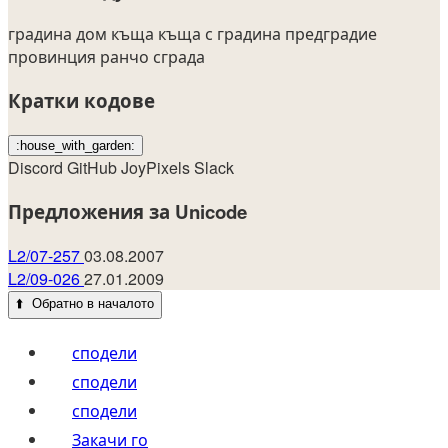
градина
дом
къща
къща с градина
предградие
провинция
ранчо
сграда
Кратки кодове
:house_with_garden:
Discord
GitHub
JoyPixels
Slack
Предложения за Unicode
L2/07-257
03.08.2007
L2/09-026
27.01.2009
⬆️
Обратно в началото
сподели
сподели
сподели
Закачи го