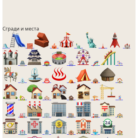
Сгради и места
🛝
🧱
🎪
🗽
🗼
🏰
🏯
🏟️
🎡
🎢
🎠
⛲
♨️
⛺
🛖
🏠
🏡
🏘️
🏚️
🏗️
💈
🏭
🏢
🏬
🏣
🏤
🏥
🏦
🏨
🏪
🏫