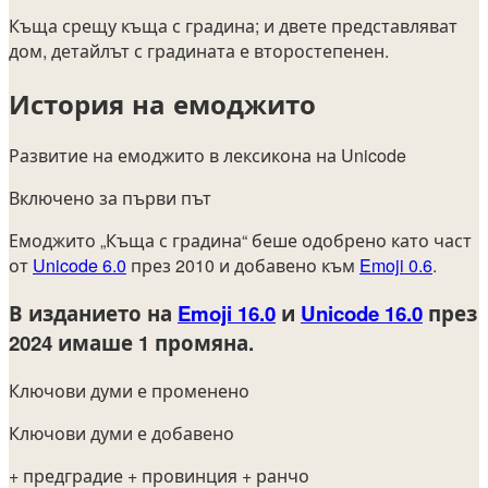
Къща срещу къща с градина; и двете представляват
дом, детайлът с градината е второстепенен.
История на емоджито
Развитие на емоджито в лексикона на Unicode
Включено за първи път
Емоджито „Къща с градина“ беше одобрено като част
от
Unicode 6.0
през 2010 и добавено към
Emoji 0.6
.
В изданието на
Emoji 16.0
и
Unicode 16.0
през
2024
имаше 1 промяна.
Ключови думи е променено
Ключови думи е добавено
+ предградие
+ провинция
+ ранчо