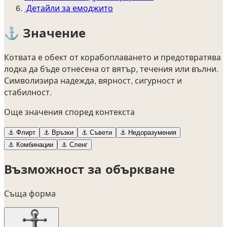
Детайли за емоджито
⚓
Значение
Котвата е обект от корабоплаването и предотвратява
лодка да бъде отнесена от вятър, течения или вълни.
Символизира надежда, вярност, сигурност и
стабилност.
Още значения според контекста
⚓
Флирт
⚓
Връзки
⚓
Съвети
⚓
Недоразумения
⚓
Комбинации
⚓
Сленг
Възможност за объркване
Съща форма