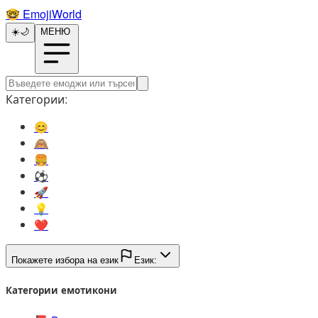
🤓️
EmojiWorld
☀️
🌙
МЕНЮ
Категории:
😊️
🙈️
🍔️
⚽️
🚀️
💡️
❤️
Покажете избора на език
Език:
Категории емотикони