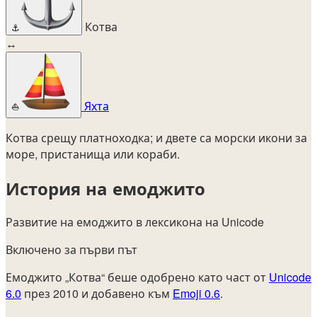
Котва
⚓
↔
Яхта
⛵
Котва срещу платноходка; и двете са морски икони за
море, пристанища или кораби.
История на емоджито
Развитие на емоджито в лексикона на Unicode
Включено за първи път
Емоджито „Котва“ беше одобрено като част от
Unicode
6.0
през 2010 и добавено към
Emoji 0.6
.