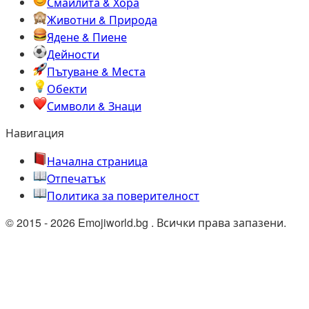
Смайлита & Хора
Животни & Природа
Ядене & Пиене
Дейности
Пътуване & Места
Обекти
Символи & Знаци
Навигация
Начална страница
Oтпечатък
Политика за поверителност
© 2015 - 2026 Emojiworld.bg . Всички права запазени.