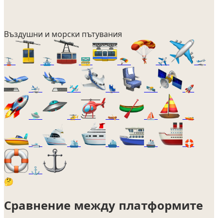
Въздушни и морски пътувания
🚡
🚠
🚟
🪂
✈️
🛫
🛬
🛩️
💺
🛰️
🚀
🛸
🚁
🛶
⛵
🚤
🛥️
🛳️
⛴️
🚢
🛟
⚓
🤔
Сравнение между платформите