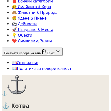
📕️
Всички категории
😊️
Смайлита & Хора
🙈️
Животни & Природа
🍔️
Ядене & Пиене
⚽️
Дейности
🚀️
Пътуване & Места
💡️
Обекти
❤️
Символи & Знаци
Покажете избора на език
Език:
📖️
Oтпечатък
📖️
Политика за поверителност
⚓
⚓
Котва