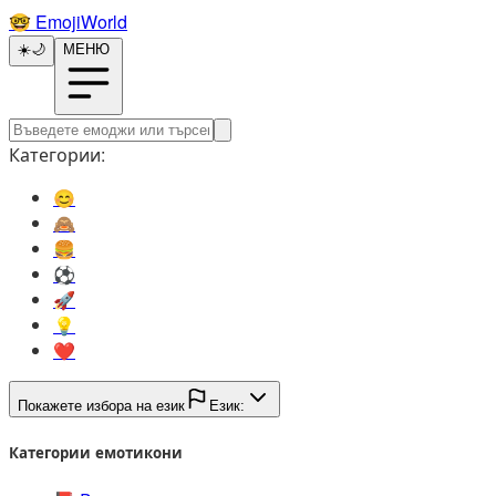
🤓️
EmojiWorld
☀️
🌙
МЕНЮ
Категории:
😊️
🙈️
🍔️
⚽️
🚀️
💡️
❤️
Покажете избора на език
Език:
Категории емотикони