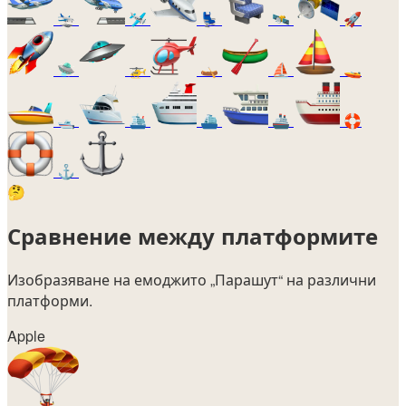
🛬
🛩️
💺
🛰️
🚀
🛸
🚁
🛶
⛵
🚤
🛥️
🛳️
⛴️
🚢
🛟
⚓
🤔
Сравнение между платформите
Изобразяване на емоджито
„Парашут“
на различни
платформи.
Apple