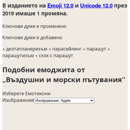
В изданието на
Emoji 12.0
и
Unicode 12.0
през
2019
имаше 1 промяна.
Ключови думи е променено
Ключови думи е добавено
+ делтапланеризъм
+ парасейлинг
+ парашут
+
парашутизъм
+ скок с парашут
Подобни емоджита от
„Въздушни и морски пътувания“
Изберете Емотикони
Изображения