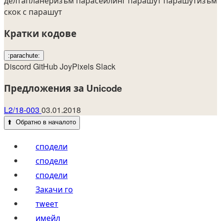
делтапланеризъм
парасейлинг
парашут
парашутизъм
скок с парашут
Кратки кодове
:parachute:
Discord
GitHub
JoyPixels
Slack
Предложения за Unicode
L2/18-003
03.01.2018
⬆️
Обратно в началото
сподели
сподели
сподели
Закачи го
тwеет
имейл