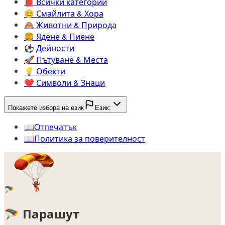
📕️
Всички категории
😊️
Смайлита & Хора
🙈️
Животни & Природа
🍔️
Ядене & Пиене
⚽️
Дейности
🚀️
Пътуване & Места
💡️
Обекти
❤️
Символи & Знаци
Покажете избора на език
Език:
📖️
Oтпечатък
📖️
Политика за поверителност
🪂
🪂
Парашут