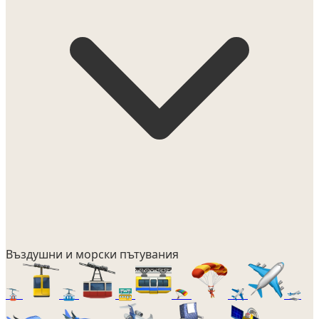
Въздушни и морски пътувания
🚡
🚠
🚟
🪂
✈️
🛫