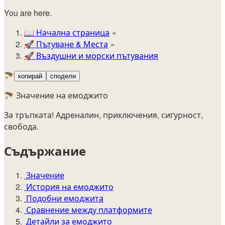
You are here.
📖
Начална страница
🚀️
Пътуване & Места
🚀
Въздушни и морски пътувания
🪂
копирай
сподели
🪂 Значение на емоджито
За тръпката! Адреналин, приключения, сигурност,
свобода.
Съдържание
Значение
История на емоджито
Подобни емоджита
Сравнение между платформите
Детайли за емоджито