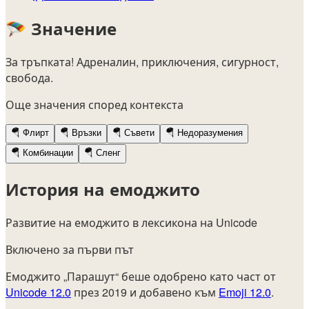
🪂
Значение
За тръпката! Адреналин, приключения, сигурност,
свобода.
Още значения според контекста
🪂
Флирт
🪂
Връзки
🪂
Съвети
🪂
Недоразумения
🪂
Комбинации
🪂
Сленг
История на емоджито
Развитие на емоджито в лексикона на Unicode
Включено за първи път
Емоджито „Парашут“ беше одобрено като част от
Unicode 12.0
през 2019 и добавено към
Emoji 12.0
.