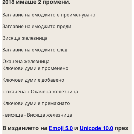
2018
имаше 2 промени.
Заглавие на емоджито е преименувано
Заглавие на емоджито преди
Висяща железница
Заглавие на емоджито след
Окачена железница
Ключови думи е променено
Ключови думи е добавено
+ окачена
+ Окачена железница
Ключови думи е премахнато
- висяща
- Висяща железница
В изданието на
Emoji 5.0
и
Unicode 10.0
през