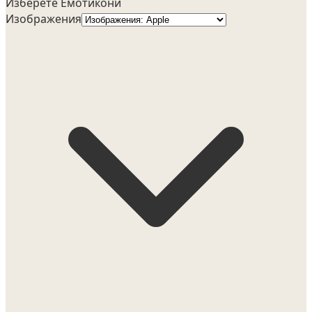
Изберете Емотикони
Изображения