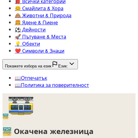
📕️
Всички категории
😊️
Смайлита & Хора
🙈️
Животни & Природа
🍔️
Ядене & Пиене
⚽️
Дейности
🚀️
Пътуване & Места
💡️
Обекти
❤️
Символи & Знаци
Покажете избора на език
Език:
📖️
Oтпечатък
📖️
Политика за поверителност
🚟
🚟
Окачена железница