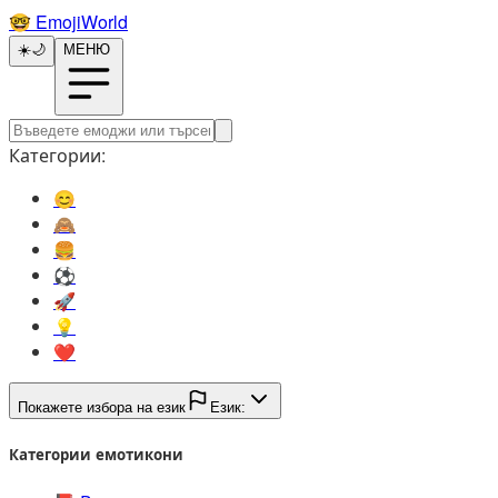
🤓️
EmojiWorld
☀️
🌙
МЕНЮ
Категории:
😊️
🙈️
🍔️
⚽️
🚀️
💡️
❤️
Покажете избора на език
Език:
Категории емотикони