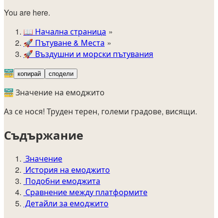
You are here.
📖
Начална страница
🚀️
Пътуване & Места
🚀
Въздушни и морски пътувания
🚟
копирай
сподели
🚟 Значение на емоджито
Аз се нося! Труден терен, големи градове, висящи.
Съдържание
Значение
История на емоджито
Подобни емоджита
Сравнение между платформите
Детайли за емоджито