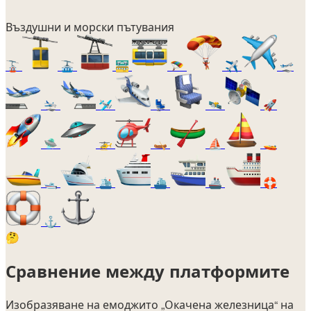
Въздушни и морски пътувания
🚡
🚠
🚟
🪂
✈️
🛫
🛬
🛩️
💺
🛰️
🚀
🛸
🚁
🛶
⛵
🚤
🛥️
🛳️
⛴️
🚢
🛟
⚓
🤔
Сравнение между платформите
Изобразяване на емоджито
„Окачена железница“
на