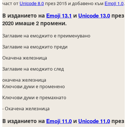
част от
Unicode 8.0
през 2015 и добавено към
Emoji 1.0
.
В изданието на
Emoji 13.1
и
Unicode 13.0
през
2020
имаше 2 промени.
Заглавие на емоджито е преименувано
Заглавие на емоджито преди
Окачена железница
Заглавие на емоджито след
окачена железница
Ключови думи е променено
Ключови думи е премахнато
- Окачена железница
В изданието на
Emoji 11.0
и
Unicode 11.0
през