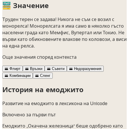
🚟
Значение
Tруден терен се задава! Никога не съм се возил с
монорелса! Монорелсата я има само в няколко гъсто
населени града като Мемфис, Вупертал или Токио. Не
върви като обикновените влакове по коловози, а виси
на една релса.
Още значения според контекста
🚟
Флирт
🚟
Връзки
🚟
Съвети
🚟
Недоразумения
🚟
Комбинации
🚟
Сленг
История на емоджито
Развитие на емоджито в лексикона на Unicode
Включено за първи път
Емоджито „Окачена железница“ беше одобрено като