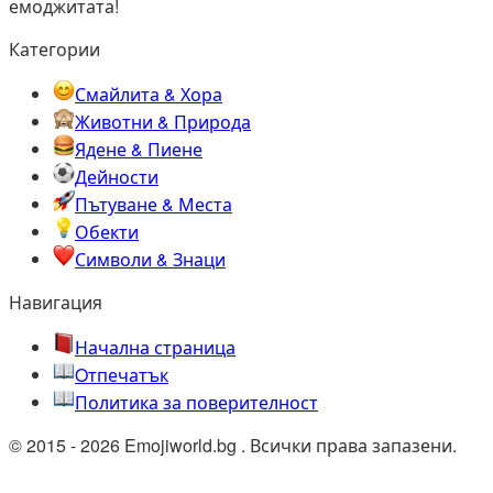
емоджитата!
Категории
Смайлита & Хора
Животни & Природа
Ядене & Пиене
Дейности
Пътуване & Места
Обекти
Символи & Знаци
Навигация
Начална страница
Oтпечатък
Политика за поверителност
© 2015 - 2026 Emojiworld.bg . Всички права запазени.