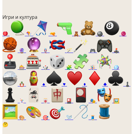
Игри и култура
🪀
🪁
🔫
🧸
🎱
🧶
🔮
🪢
🪄
🎮
🕹️
🎰
🎲
🧩
🪅
🪩
🪆
♠️
♥️
♦️
♣️
♟️
🃏
🀄
🎴
🎭
🖼️
🎨
🎯
🪡
🧵
🤔