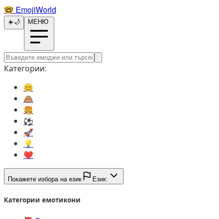
🤓️
EmojiWorld
☀️
🌙
МЕНЮ
Категории:
😊️
🙈️
🍔️
⚽️
🚀️
💡️
❤️
Покажете избора на език
Език:
Категории емотикони