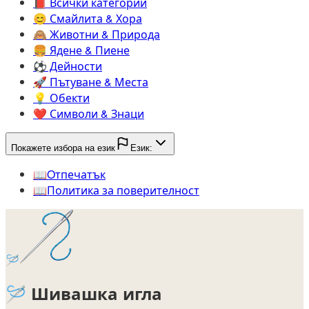
📕️
Всички категории
😊️
Смайлита & Хора
🙈️
Животни & Природа
🍔️
Ядене & Пиене
⚽️
Дейности
🚀️
Пътуване & Места
💡️
Обекти
❤️
Символи & Знаци
Покажете избора на език
Език:
📖️
Oтпечатък
📖️
Политика за поверителност
🪡
🪡
Шивашка игла