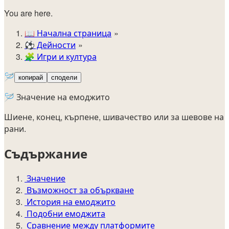
You are here.
📖
Начална страница
⚽️
Дейности
🧩
Игри и култура
🪡
копирай
сподели
🪡 Значение на емоджито
Шиене, конец, кърпене, шивачество или за шевове на
рани.
Съдържание
Значение
Възможност за объркване
История на емоджито
Подобни емоджита
Сравнение между платформите