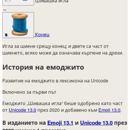
Шивашка игла
🪡
↔
Конец
🧵
Игла за шиене срещу конец; и двете са част от
шиенето, всяко може да означава кърпене на дрехи.
История на емоджито
Развитие на емоджито в лексикона на Unicode
Включено за първи път
Емоджито „Шивашка игла“ беше одобрено като част
от
Unicode 13.0
през 2020 и добавено към
Emoji 13.0
.
В изданието на
Emoji 13.1
и
Unicode 13.0
през