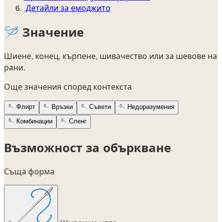
Детайли за емоджито
🪡
Значение
Шиене, конец, кърпене, шивачество или за шевове на
рани.
Още значения според контекста
🪡
Флирт
🪡
Връзки
🪡
Съвети
🪡
Недоразумения
🪡
Комбинации
🪡
Сленг
Възможност за объркване
Съща форма