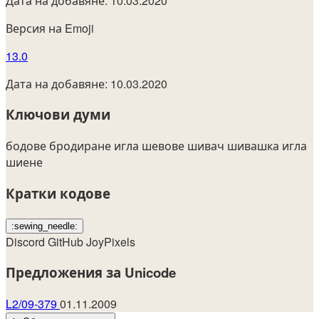
Дата на добавяне: 10.03.2020
Версия на Emoji
13.0
Дата на добавяне: 10.03.2020
Ключови думи
бодове
бродиране
игла
шевове
шивач
шивашка игла
шиене
Кратки кодове
:sewing_needle:
Discord
GitHub
JoyPixels
Предложения за Unicode
L2/09-379
01.11.2009