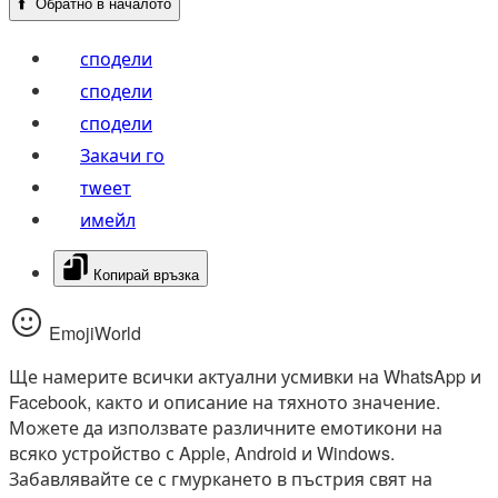
⬆️
Обратно в началото
сподели
сподели
сподели
Закачи го
тwеет
имейл
Копирай връзка
EmojiWorld
Ще намерите всички актуални усмивки на WhatsApp и
Facebook, както и описание на тяхното значение.
Можете да използвате различните емотикони на
всяко устройство с Apple, Android и Windows.
Забавлявайте се с гмуркането в пъстрия свят на